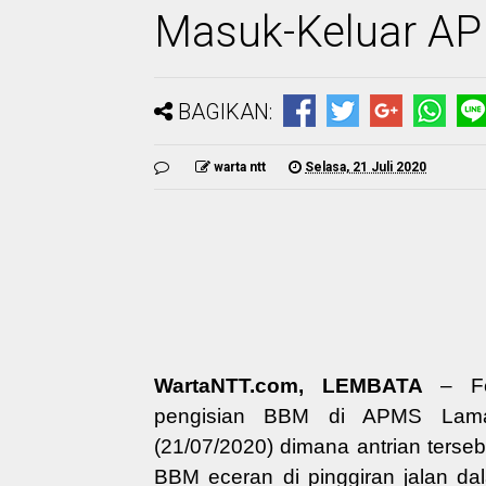
Masuk-Keluar A
BAGIKAN:
warta ntt
Selasa, 21 Juli 2020
WartaNTT.com, LEMBATA
– Fen
pengisian BBM di APMS Lamaho
(21/07/2020) dimana antrian ters
BBM eceran di pinggiran jalan d