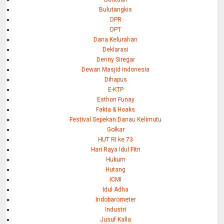
Bulutangkis
DPR
DPT
Dana Kelurahan
Deklarasi
Denny Siregar
Dewan Masjid Indonesia
Dihapus
E-KTP
Esthon Funay
Fakta & Hoaks
Festival Sepekan Danau Kelimutu
Golkar
HUT RI ke 73
Hari Raya Idul Fitri
Hukum
Hutang
ICMI
Idul Adha
Indobarometer
Industri
Jusuf Kalla