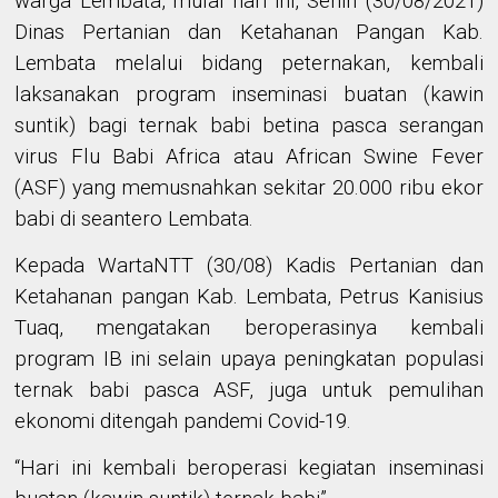
warga Lembata
,
mulai hari ini, Senin (30/08/2021)
Dinas Pertanian dan Ketahanan Pangan Kab.
Lembata
melalui bidang peternakan,
kembali
laksanakan
program inseminasi buatan (kawin
suntik) bagi ternak babi betina
pasca serangan
virus Flu Babi Africa atau
African Swine Fever
(ASF) yang
memusnahkan
sekitar 2
0
.000 ribu ekor
babi di seantero Lembata
.
Kepada WartaNTT
(30/08)
Kadis Pertanian dan
Ketahanan pangan Kab. Lembata, Petrus Kanisius
Tuaq, mengatakan
beroperasinya kembali
program IB ini selain upaya peningkatan populasi
ternak babi pasca ASF, juga untuk pemulihan
ekonomi ditengah pandemi Covid-19.
“Hari ini kembali beroperasi kegiatan inseminasi