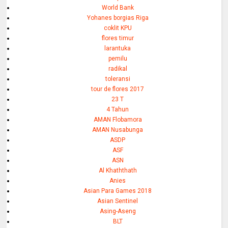
World Bank
Yohanes borgias Riga
coklit KPU
flores timur
larantuka
pemilu
radikal
toleransi
tour de flores 2017
23 T
4 Tahun
AMAN Flobamora
AMAN Nusabunga
ASDP
ASF
ASN
Al Khaththath
Anies
Asian Para Games 2018
Asian Sentinel
Asing-Aseng
BLT