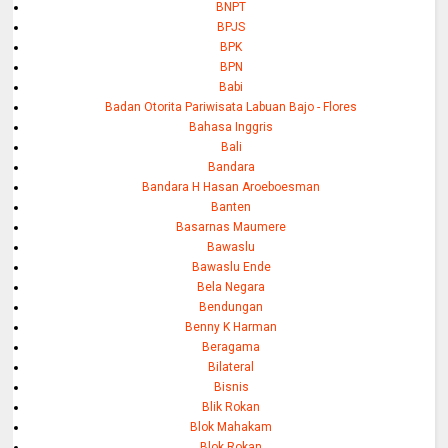
BNPT
BPJS
BPK
BPN
Babi
Badan Otorita Pariwisata Labuan Bajo - Flores
Bahasa Inggris
Bali
Bandara
Bandara H Hasan Aroeboesman
Banten
Basarnas Maumere
Bawaslu
Bawaslu Ende
Bela Negara
Bendungan
Benny K Harman
Beragama
Bilateral
Bisnis
Blik Rokan
Blok Mahakam
Blok Rokan