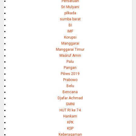
Persatuan
Sri Mulyani
pilkada
sumba barat
BI
IMF
Korupsi
Manggarai
Manggarai Timur
Maáruf Amin
Palu
Pangan
Pilres 2019
Prabowo
Belu
Bencana
Djafar Achmad
GMNI
HUT RI ke 74
Hankam
KPK
KSP
Keberagaman