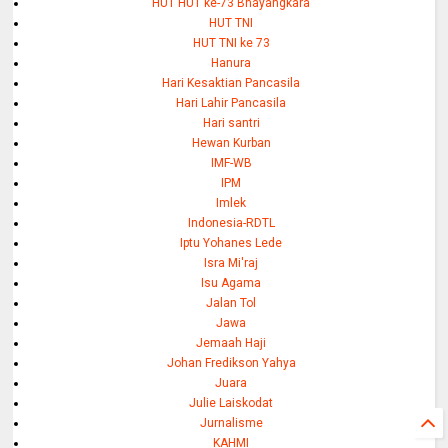
HUT HUT ke-73 Bhayangkara
HUT TNI
HUT TNI ke 73
Hanura
Hari Kesaktian Pancasila
Hari Lahir Pancasila
Hari santri
Hewan Kurban
IMF-WB
IPM
Imlek
Indonesia-RDTL
Iptu Yohanes Lede
Isra Mi'raj
Isu Agama
Jalan Tol
Jawa
Jemaah Haji
Johan Fredikson Yahya
Juara
Julie Laiskodat
Jurnalisme
KAHMI