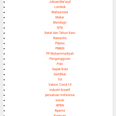
Jokowi-Ma'aruf
Lombok
Mahasiswa
Makar
Mendagri
NTB
Natal dan Tahun Baru
Nawacita
PIlpres
PMKRI
PP Muhammadiyah
Pengangguran
Polri
Sepak Bola
Sertifikat
Tol
Vaksin Covid-19
industri kreatif
persatuan Indonesia
survei
APBN
Agama
Bantuan