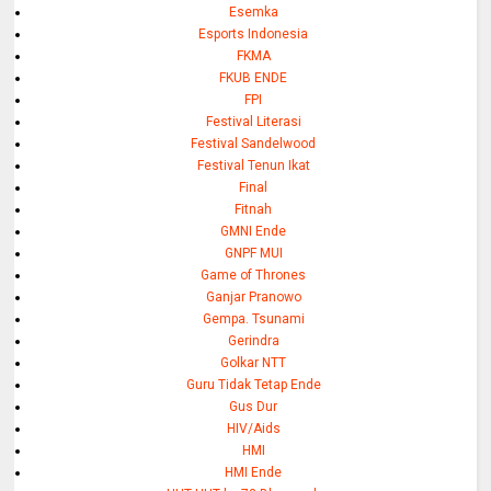
Esemka
Esports Indonesia
FKMA
FKUB ENDE
FPI
Festival Literasi
Festival Sandelwood
Festival Tenun Ikat
Final
Fitnah
GMNI Ende
GNPF MUI
Game of Thrones
Ganjar Pranowo
Gempa. Tsunami
Gerindra
Golkar NTT
Guru Tidak Tetap Ende
Gus Dur
HIV/Aids
HMI
HMI Ende