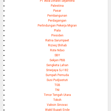
PT Asia Dinasti Sejahtera
Palestina
Pasar
Pembangunan
Perdagangan
Perlindungan Pekerja Migran
Piala
Presiden
Ratna Sarumpaet
Rizieq Shihab
Rote Ndao
SBY
Sekjen PBB
Sengketa Lahan
Sriwijaya SJ-182
Sumpah Pemuda
Susi Pudjiastuti
TGB
TNI
Timor Tengah Utara
Tokoh
Vaksin Sinovac
Wakil Bupati Ende