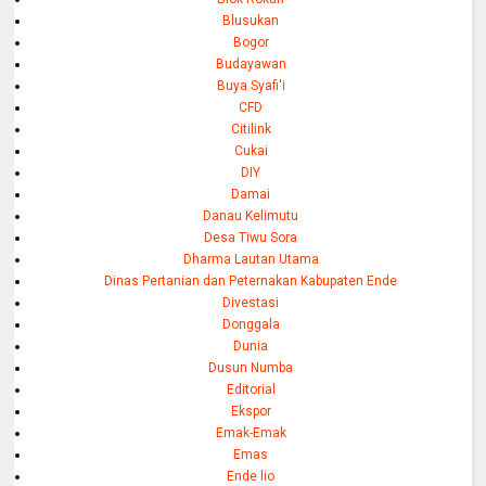
Blusukan
Bogor
Budayawan
Buya Syafi'i
CFD
Citilink
Cukai
DIY
Damai
Danau Kelimutu
Desa Tiwu Sora
Dharma Lautan Utama
Dinas Pertanian dan Peternakan Kabupaten Ende
Divestasi
Donggala
Dunia
Dusun Numba
Editorial
Ekspor
Emak-Emak
Emas
Ende lio