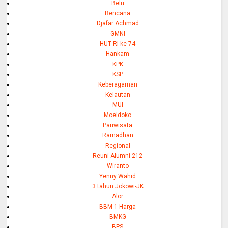
Belu
Bencana
Djafar Achmad
GMNI
HUT RI ke 74
Hankam
KPK
KSP
Keberagaman
Kelautan
MUI
Moeldoko
Pariwisata
Ramadhan
Regional
Reuni Alumni 212
Wiranto
Yenny Wahid
3 tahun Jokowi-JK
Alor
BBM 1 Harga
BMKG
BPS