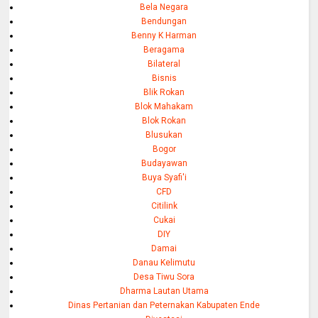
Bela Negara
Bendungan
Benny K Harman
Beragama
Bilateral
Bisnis
Blik Rokan
Blok Mahakam
Blok Rokan
Blusukan
Bogor
Budayawan
Buya Syafi'i
CFD
Citilink
Cukai
DIY
Damai
Danau Kelimutu
Desa Tiwu Sora
Dharma Lautan Utama
Dinas Pertanian dan Peternakan Kabupaten Ende