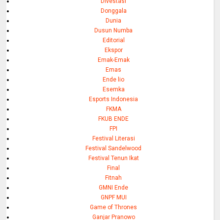
Divestasi
Donggala
Dunia
Dusun Numba
Editorial
Ekspor
Emak-Emak
Emas
Ende lio
Esemka
Esports Indonesia
FKMA
FKUB ENDE
FPI
Festival Literasi
Festival Sandelwood
Festival Tenun Ikat
Final
Fitnah
GMNI Ende
GNPF MUI
Game of Thrones
Ganjar Pranowo