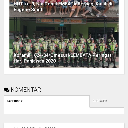
HUT ke-9, NasDem LEMBATA Berbagi Kasih di
Eugene Smith
Koramil 1624-04/Omesuri-LEMBATA Peringati
Hari Pahlawan 2020
KOMENTAR
BLOGGER
FACEBOOK
: