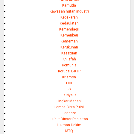
Karhutla
Kawasan hutan industri
Kebakaran
Kedaulatan
Kemendagri
Kemenkeu
Kementan
Kerukunan
Kesatuan
Khilafah
Komunis
Korupsi E-KTP
Krismon
LDII
LSI
La Nyalla
Lingkar Madani
Lomba Cipta Puisi
Longsor
Luhut Binsar Panjaitan
Lukman Hakim
MTQ