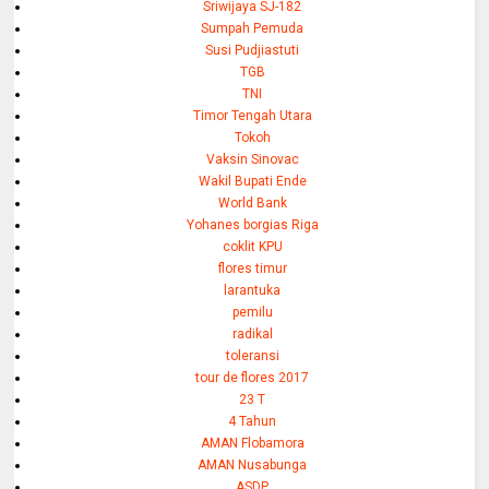
Sriwijaya SJ-182
Sumpah Pemuda
Susi Pudjiastuti
TGB
TNI
Timor Tengah Utara
Tokoh
Vaksin Sinovac
Wakil Bupati Ende
World Bank
Yohanes borgias Riga
coklit KPU
flores timur
larantuka
pemilu
radikal
toleransi
tour de flores 2017
23 T
4 Tahun
AMAN Flobamora
AMAN Nusabunga
ASDP