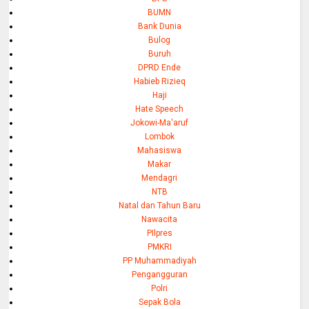
BUMN
Bank Dunia
Bulog
Buruh
DPRD Ende
Habieb Rizieq
Haji
Hate Speech
Jokowi-Ma'aruf
Lombok
Mahasiswa
Makar
Mendagri
NTB
Natal dan Tahun Baru
Nawacita
PIlpres
PMKRI
PP Muhammadiyah
Pengangguran
Polri
Sepak Bola