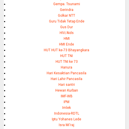
Gempa. Tsunami
Gerindra
Golkar NTT
Guru Tidak Tetap Ende
Gus Dur
HIV/Aids
HMI
HMI Ende
HUT HUT ke-73 Bhayangkara
HUT TNI
HUT TNI ke 73
Hanura
Hari Kesaktian Pancasila
Hari Lahir Pancasila
Hari santri
Hewan Kurban
IMF-WB
IPM
Imlek
Indonesia-RDTL
Iptu Yohanes Lede
Isra Mi'raj