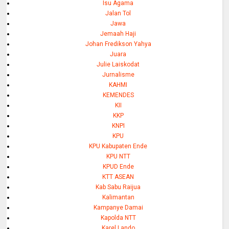
Isu Agama
Jalan Tol
Jawa
Jemaah Haji
Johan Fredikson Yahya
Juara
Julie Laiskodat
Jurnalisme
KAHMI
KEMENDES
KII
KKP
KNPI
KPU
KPU Kabupaten Ende
KPU NTT
KPUD Ende
KTT ASEAN
Kab Sabu Raijua
Kalimantan
Kampanye Damai
Kapolda NTT
Karel Lando