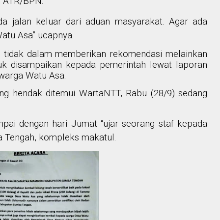
an ATR/BPN.
da jalan keluar dari aduan masyarakat. Agar ada
Watu Asa” ucapnya.
u tidak dalam memberikan rekomendasi melainkan
tuk disampaikan kepada pemerintah lewat laporan
 warga Watu Asa.
g hendak ditemui WartaNTT, Rabu (28/9) sedang
pai dengan hari Jumat “ujar seorang staf kepada
 Tengah, kompleks makatul.