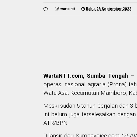
warta ntt
Rabu, 28 September 2022
WartaNTT.com, Sumba Tengah
– P
operasi nasional agraria (Prona) t
Watu Asa, Kecamatan Mamboro, Kab. 
Meski sudah 6 tahun berjalan dan 3 
ini belum juga terselesaikan denga
ATR/BPN.
Dilansir dari Sumbavoice.com (26/9