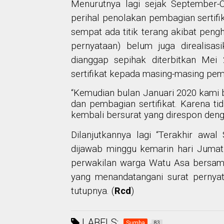
Menurutnya lagi sejak September-Ok
perihal penolakan pembagian sertifi
sempat ada titik terang akibat peng
pernyataan) belum juga direalisa
dianggap sepihak diterbitkan Me
sertifikat kepada masing-masing pemi
“Kemudian bulan Januari 2020 kami 
dan pembagian sertifikat. Karena t
kembali bersurat yang direspon deng
Dilanjutkannya lagi “Terakhir aw
dijawab minggu kemarin hari Jumat
perwakilan warga Watu Asa bersa
yang menandatangani surat pernyat
tutupnya. (
Rcd
)
LABELS:
Sumba
83