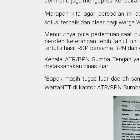
Jerimani., juga mengapresi kehadir
“Harapan kita agar persoalan ini a
solusi terbaik dan clear bagi warga 
Menurutnya pula pertemuan saat it
peroleh keterangan lebih lanjut un
tertulis hasil RDP bersama BPN dan
Kepala ATR/BPN Sumba Tengah yan
melaksanakan dinas luar.
“Bapak masih tugas luar daerah sam
WartaNTT di kantor ATR/BPN Sumba