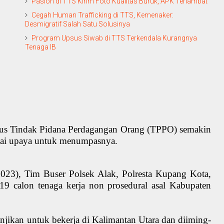
Paslon di TTS Kirim Foto Kualitas Buruk, APK Terlambat
Cegah Human Trafficking di TTS, Kemenaker:
Desmigratif Salah Satu Solusinya
Program Upsus Siwab di TTS Terkendala Kurangnya
Tenaga IB
us Tindak Pidana Perdagangan Orang (TPPO) semakin
agai upaya untuk menumpasnya.
2023),
Tim Buser Polsek Alak, Polresta Kupang Kota,
19 calon tenaga kerja non prosedural asal Kabupaten
janjikan untuk bekerja di Kalimantan Utara dan diiming-