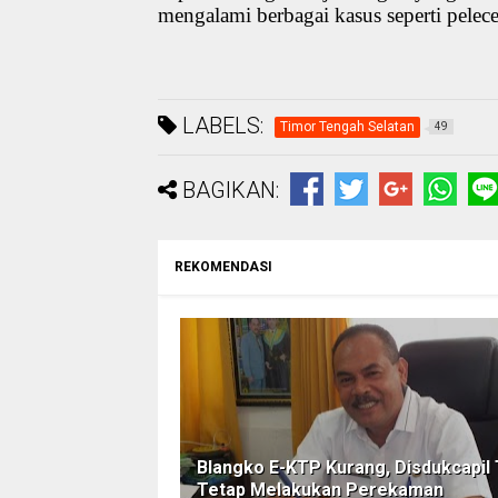
mengalami berbagai kasus seperti pele
LABELS:
Timor Tengah Selatan
49
BAGIKAN:
REKOMENDASI
Blangko E-KTP Kurang, Disdukcapil
Tetap Melakukan Perekaman