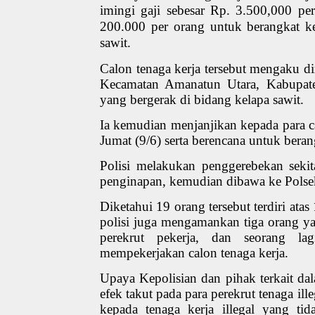
imingi gaji sebesar Rp. 3.500,000 p
200.000 per orang untuk berangkat ke
sawit.
Calon tenaga kerja tersebut mengaku d
Kecamatan Amanatun Utara, Kabupa
yang bergerak di bidang kelapa sawit.
Ia kemudian menjanjikan kepada para c
Jumat (9/6) serta berencana untuk bera
Polisi melakukan penggerebekan seki
penginapan, kemudian dibawa ke Polsek
Diketahui 19 orang tersebut terdiri ata
polisi juga mengamankan tiga orang y
perekrut pekerja, dan seorang l
mempekerjakan calon tenaga kerja.
Upaya Kepolisian dan pihak terkait 
efek takut pada para perekrut tenaga il
kepada tenaga kerja illegal yang ti