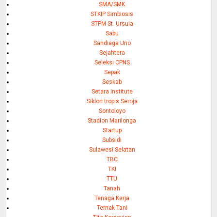
SMA/SMK
STKIP Simbiosis
STPM St. Ursula
Sabu
Sandiaga Uno
Sejahtera
Seleksi CPNS
Sepak
Seskab
Setara Institute
Siklon tropis Seroja
Sontoloyo
Stadion Marilonga
Startup
Subsidi
Sulawesi Selatan
TBC
TKI
TTU
Tanah
Tenaga Kerja
Ternak Tani