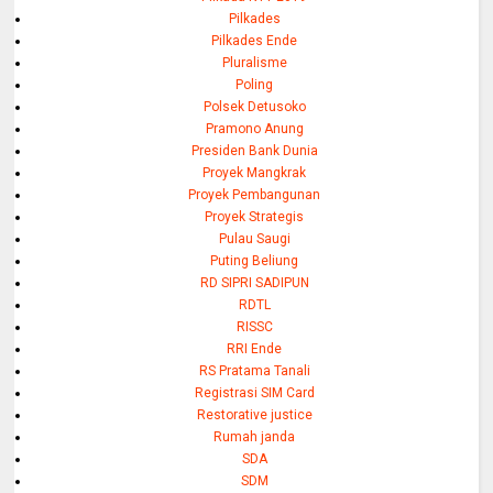
Pilkades
Pilkades Ende
Pluralisme
Poling
Polsek Detusoko
Pramono Anung
Presiden Bank Dunia
Proyek Mangkrak
Proyek Pembangunan
Proyek Strategis
Pulau Saugi
Puting Beliung
RD SIPRI SADIPUN
RDTL
RISSC
RRI Ende
RS Pratama Tanali
Registrasi SIM Card
Restorative justice
Rumah janda
SDA
SDM