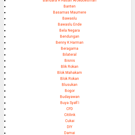
Bandara H Hasan Aroeboesman
Banten
Basarnas Maumere
Bawaslu
Bawaslu Ende
Bela Negara
Bendungan
Benny K Harman
Beragama
Bilateral
Bisnis
Blik Rokan
Blok Mahakam
Blok Rokan
Blusukan
Bogor
Budayawan
Buya Syafi'i
CFD
Citilink
Cukai
DIY
Damai