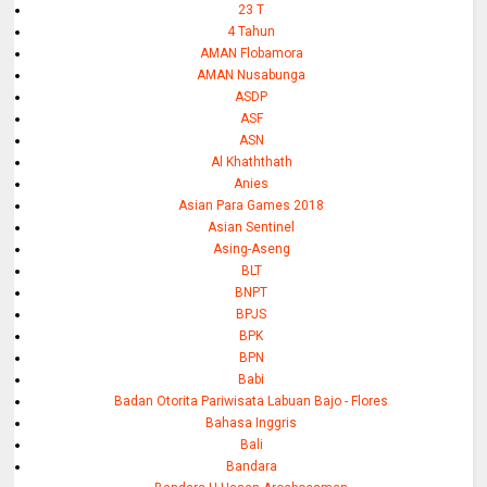
23 T
4 Tahun
AMAN Flobamora
AMAN Nusabunga
ASDP
ASF
ASN
Al Khaththath
Anies
Asian Para Games 2018
Asian Sentinel
Asing-Aseng
BLT
BNPT
BPJS
BPK
BPN
Babi
Badan Otorita Pariwisata Labuan Bajo - Flores
Bahasa Inggris
Bali
Bandara