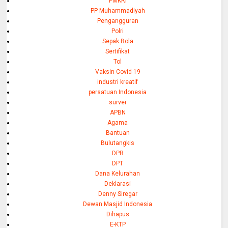
PMKRI
PP Muhammadiyah
Pengangguran
Polri
Sepak Bola
Sertifikat
Tol
Vaksin Covid-19
industri kreatif
persatuan Indonesia
survei
APBN
Agama
Bantuan
Bulutangkis
DPR
DPT
Dana Kelurahan
Deklarasi
Denny Siregar
Dewan Masjid Indonesia
Dihapus
E-KTP