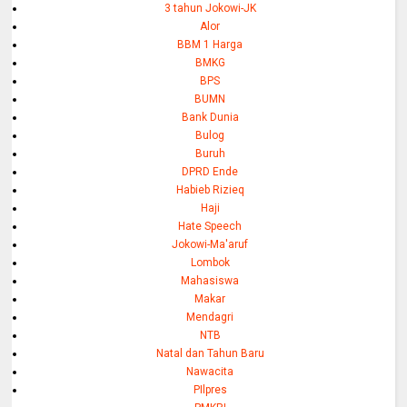
3 tahun Jokowi-JK
Alor
BBM 1 Harga
BMKG
BPS
BUMN
Bank Dunia
Bulog
Buruh
DPRD Ende
Habieb Rizieq
Haji
Hate Speech
Jokowi-Ma'aruf
Lombok
Mahasiswa
Makar
Mendagri
NTB
Natal dan Tahun Baru
Nawacita
PIlpres