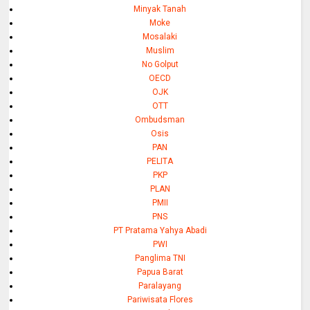
Minyak Tanah
Moke
Mosalaki
Muslim
No Golput
OECD
OJK
OTT
Ombudsman
Osis
PAN
PELITA
PKP
PLAN
PMII
PNS
PT Pratama Yahya Abadi
PWI
Panglima TNI
Papua Barat
Paralayang
Pariwisata Flores