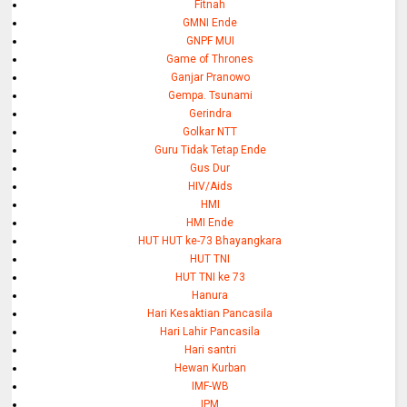
Fitnah
GMNI Ende
GNPF MUI
Game of Thrones
Ganjar Pranowo
Gempa. Tsunami
Gerindra
Golkar NTT
Guru Tidak Tetap Ende
Gus Dur
HIV/Aids
HMI
HMI Ende
HUT HUT ke-73 Bhayangkara
HUT TNI
HUT TNI ke 73
Hanura
Hari Kesaktian Pancasila
Hari Lahir Pancasila
Hari santri
Hewan Kurban
IMF-WB
IPM