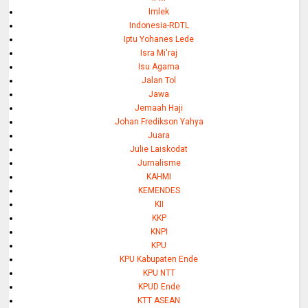
Imlek
Indonesia-RDTL
Iptu Yohanes Lede
Isra Mi'raj
Isu Agama
Jalan Tol
Jawa
Jemaah Haji
Johan Fredikson Yahya
Juara
Julie Laiskodat
Jurnalisme
KAHMI
KEMENDES
KII
KKP
KNPI
KPU
KPU Kabupaten Ende
KPU NTT
KPUD Ende
KTT ASEAN