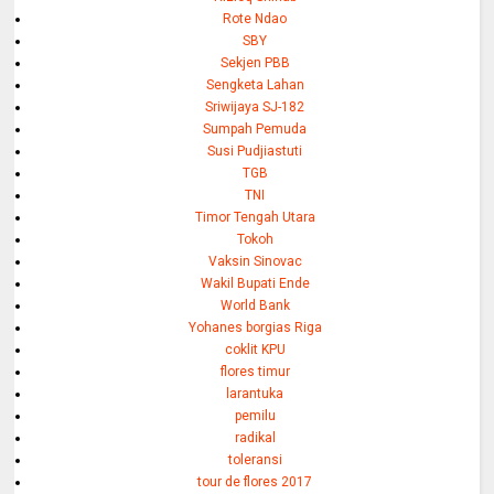
Rote Ndao
SBY
Sekjen PBB
Sengketa Lahan
Sriwijaya SJ-182
Sumpah Pemuda
Susi Pudjiastuti
TGB
TNI
Timor Tengah Utara
Tokoh
Vaksin Sinovac
Wakil Bupati Ende
World Bank
Yohanes borgias Riga
coklit KPU
flores timur
larantuka
pemilu
radikal
toleransi
tour de flores 2017