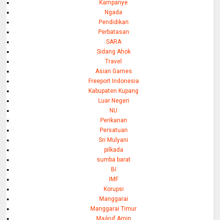
Kampanye
Ngada
Pendidikan
Perbatasan
SARA
Sidang Ahok
Travel
Asian Games
Freeport Indonesia
Kabupaten Kupang
Luar Negeri
NU
Perikanan
Persatuan
Sri Mulyani
pilkada
sumba barat
BI
IMF
Korupsi
Manggarai
Manggarai Timur
Maáruf Amin