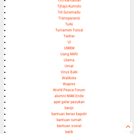
Tito Karnavian
Tjhajo Kumolo
Tol Suramadu
Transparansi
Turki
Turnamen Futsal
Twitter
UI
UMKM
Uang NKRI
Ulama
Umat
Virus Babi
Walikota
Wapres
World Peace Forum
alumni MAN Ende
apel gelar pasukan
banjir
bantuan beras kapolri
bantuan rumah
bantuan sosial
batik