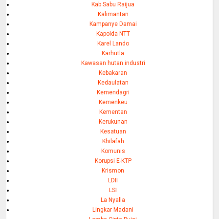
Kab Sabu Raijua
Kalimantan
Kampanye Damai
Kapolda NTT
Karel Lando
Karhutla
Kawasan hutan industri
Kebakaran
Kedaulatan
Kemendagri
Kemenkeu
Kementan
Kerukunan
Kesatuan
Khilafah
Komunis
Korupsi E-KTP
Krismon
LDII
LSI
La Nyalla
Lingkar Madani