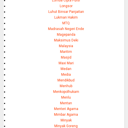
Lomba Cipta Puisi
Longsor
Luhut Binsar Panjaitan
Lukman Hakim
MTQ
Madrasah Negeri Ende
Magepanda
Maksimus Deki
Malaysia
Maritim
Masjid
Maxi Mari
Medan
Media
Mendikbud
Menhub
Menkopolhukam
Menlu
Mentan
Menteri Agama
Mimbar Agama
Minyak
Minyak Goreng