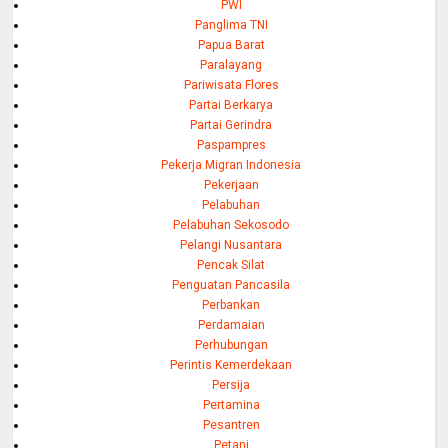
PWI
Panglima TNI
Papua Barat
Paralayang
Pariwisata Flores
Partai Berkarya
Partai Gerindra
Paspampres
Pekerja Migran Indonesia
Pekerjaan
Pelabuhan
Pelabuhan Sekosodo
Pelangi Nusantara
Pencak Silat
Penguatan Pancasila
Perbankan
Perdamaian
Perhubungan
Perintis Kemerdekaan
Persija
Pertamina
Pesantren
Petani