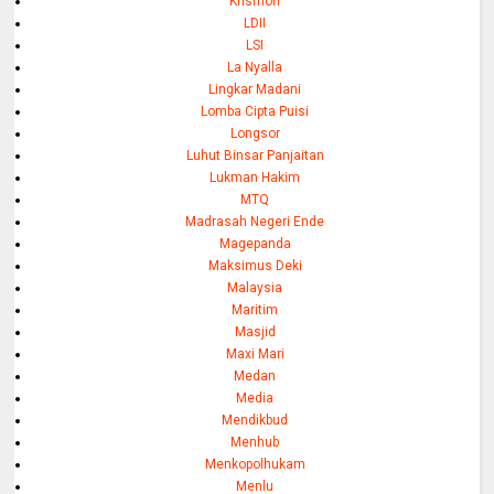
Krismon
LDII
LSI
La Nyalla
Lingkar Madani
Lomba Cipta Puisi
Longsor
Luhut Binsar Panjaitan
Lukman Hakim
MTQ
Madrasah Negeri Ende
Magepanda
Maksimus Deki
Malaysia
Maritim
Masjid
Maxi Mari
Medan
Media
Mendikbud
Menhub
Menkopolhukam
Menlu