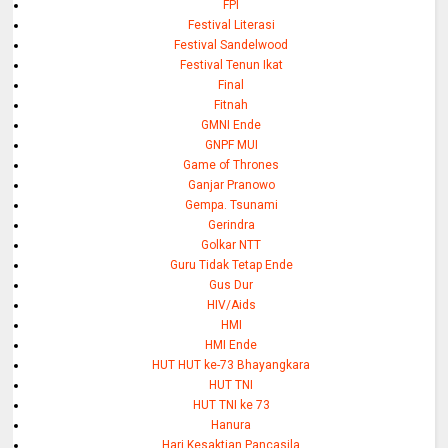
FPI
Festival Literasi
Festival Sandelwood
Festival Tenun Ikat
Final
Fitnah
GMNI Ende
GNPF MUI
Game of Thrones
Ganjar Pranowo
Gempa. Tsunami
Gerindra
Golkar NTT
Guru Tidak Tetap Ende
Gus Dur
HIV/Aids
HMI
HMI Ende
HUT HUT ke-73 Bhayangkara
HUT TNI
HUT TNI ke 73
Hanura
Hari Kesaktian Pancasila