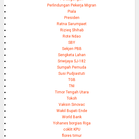
Perlindungan Pekerja Migran
Piala
Presiden
Ratna Sarumpaet
Rizieq Shihab
Rote Ndao
SBY
Sekjen PBB
Sengketa Lahan
Sriwijaya SJ-182
Sumpah Pemuda
Susi Pudjiastuti
TGB
TNI
Timor Tengah Utara
Tokoh
Vaksin Sinovac
Wakil Bupati Ende
World Bank
Yohanes borgias Riga
coklit KPU
flores timur