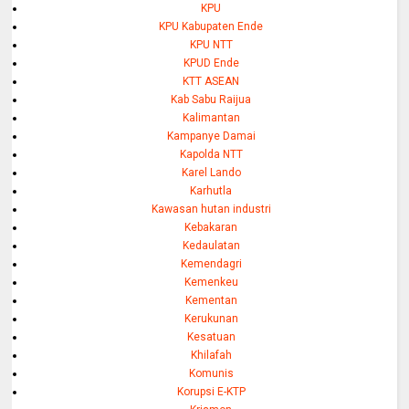
KPU
KPU Kabupaten Ende
KPU NTT
KPUD Ende
KTT ASEAN
Kab Sabu Raijua
Kalimantan
Kampanye Damai
Kapolda NTT
Karel Lando
Karhutla
Kawasan hutan industri
Kebakaran
Kedaulatan
Kemendagri
Kemenkeu
Kementan
Kerukunan
Kesatuan
Khilafah
Komunis
Korupsi E-KTP