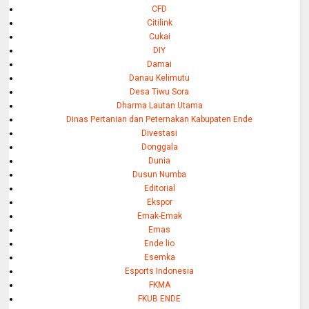
CFD
Citilink
Cukai
DIY
Damai
Danau Kelimutu
Desa Tiwu Sora
Dharma Lautan Utama
Dinas Pertanian dan Peternakan Kabupaten Ende
Divestasi
Donggala
Dunia
Dusun Numba
Editorial
Ekspor
Emak-Emak
Emas
Ende lio
Esemka
Esports Indonesia
FKMA
FKUB ENDE