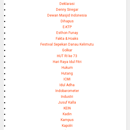
Deklarasi
Denny Siregar
Dewan Masjid Indonesia
Dihapus
E-KTP
Esthon Funay
Fakta & Hoaks
Festival Sepekan Danau Kelimutu
Golkar
HUT RI ke 73
Hari Raya Idul Fitri
Hukum
Hutang
ICMI
Idul Adha
Indobarometer
Industri
Jusuf Kalla
KEIN
Kadin
Kampus
Kapolri