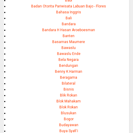
Babi
Badan Otorita Pariwisata Labuan Bajo - Flores
Bahasa Inggris
Bali
Bandara
Bandara H Hasan Aroeboesman
Banten
Basarnas Maumere
Bawaslu
Bawaslu Ende
Bela Negara
Bendungan
Benny K Harman
Beragama
Bilateral
Bisnis
Blik Rokan
Blok Mahakam
Blok Rokan
Blusukan
Bogor
Budayawan
Buya Syafi'i