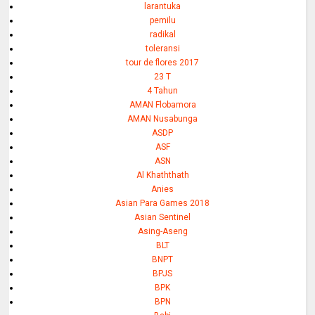
larantuka
pemilu
radikal
toleransi
tour de flores 2017
23 T
4 Tahun
AMAN Flobamora
AMAN Nusabunga
ASDP
ASF
ASN
Al Khaththath
Anies
Asian Para Games 2018
Asian Sentinel
Asing-Aseng
BLT
BNPT
BPJS
BPK
BPN