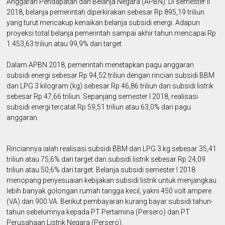
Anggaran Pendapatan dan Belanja Negara (APBN). Di semester II
2018, belanja pemerintah diperkirakan sebesar Rp 895,19 triliun
yang turut mencakup kenaikan belanja subsidi energi. Adapun
proyeksi total belanja pemerintah sampai akhir tahun mencapai Rp
1.453,63 triliun atau 99,9% dari target.
Dalam APBN 2018, pemerintah menetapkan pagu anggaran
subsidi energi sebesar Rp 94,52 triliun dengan rincian subsidi BBM
dan LPG 3 kilogram (kg) sebesar Rp 46,86 triliun dan subsidi listrik
sebesar Rp 47,66 triliun. Sepanjang semester I 2018, realisasi
subsidi energi tercatat Rp 59,51 triliun atau 63,0% dari pagu
anggaran.
Rinciannya ialah realisasi subsidi BBM dan LPG 3 kg sebesar 35,41
triliun atau 75,6% dari target dan subsidi listrik sebesar Rp 24,09
triliun atau 50,6% dari target. Belanja subsidi semester I 2018
menopang penyesuaian kebijakan subsidi listrik untuk menjangkau
lebih banyak golongan rumah tangga kecil, yakni 450 volt ampere
(VA) dan 900 VA. Berikut pembayaran kurang bayar subsidi tahun-
tahun sebelumnya kepada PT Pertamina (Persero) dan PT
Perusahaan Listrik Negara (Persero).