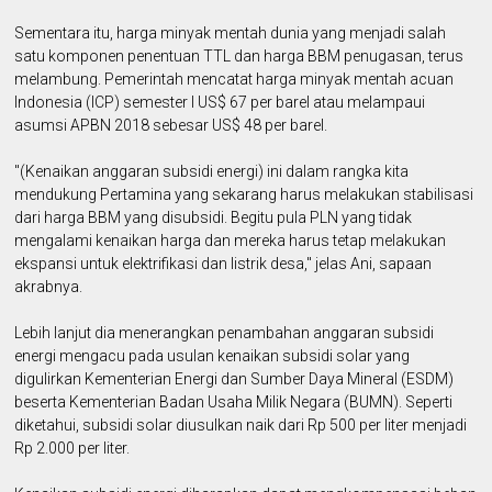
Sementara itu, harga minyak mentah dunia yang menjadi salah
satu komponen penentuan TTL dan harga BBM penugasan, terus
melambung. Pemerintah mencatat harga minyak mentah acuan
Indonesia (ICP) semester I US$ 67 per barel atau melampaui
asumsi APBN 2018 sebesar US$ 48 per barel.
"(Kenaikan anggaran subsidi energi) ini dalam rangka kita
mendukung Pertamina yang sekarang harus melakukan stabilisasi
dari harga BBM yang disubsidi. Begitu pula PLN yang tidak
mengalami kenaikan harga dan mereka harus tetap melakukan
ekspansi untuk elektrifikasi dan listrik desa," jelas Ani, sapaan
akrabnya.
Lebih lanjut dia menerangkan penambahan anggaran subsidi
energi mengacu pada usulan kenaikan subsidi solar yang
digulirkan Kementerian Energi dan Sumber Daya Mineral (ESDM)
beserta Kementerian Badan Usaha Milik Negara (BUMN). Seperti
diketahui, subsidi solar diusulkan naik dari Rp 500 per liter menjadi
Rp 2.000 per liter.