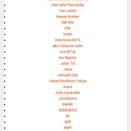
Hari Lahir Pancasila
Hari santri
Hewan Kurban
IMF-WB
IPM
Imlek
Indonesia-RDTL
Iptu Yohanes Lede
Isra Mi'raj
Isu Agama
Jalan Tol
Jawa
Jemaah Haji
Johan Fredikson Yahya
Juara
Julie Laiskodat
Jurnalisme
KAHMI
KEMENDES
KII
KKP
KNPI