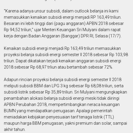
"Karena adanya unsur subsidi, dalam outlook belanja ini kami
memasukkan kenaikan subsidi energi menjadi RP 163,49 triliun.
Besaran ini lebih tinggi dari (pagu anggaran) APBN 2018 sebesar
Rp 94,52 triliun," ujar Menteri Keuangan Sri Mulyani dalam rapat
kerja dengan Badan Anggaran (Banggar) DPR RI, Selasa (17/7).
Kenaikan subsidi energi menjadi Rp 163,49 triliun memasukkan
proyeksi belanja subsidi energi semester II 2018 sebesar Rp 103,98
triliun. Dapat dikatakan terjadi kenaikan anggaran subsidi energi
2018 sebesar Rp 68,97 trliun atau bertambah sebesar 72%.
Adapun rincian proyeksi belanja subsidi energi semester II 2018
meliputi subsidi BBM dan LPG 3 kg sebesar Rp 68,08 triliun, serta
subsidi listrik sebesar Rp 35,89 triliun. Sri Mulyani mengungkapkan
penambahan alokasi belanja subsidi energi meski tidak diiringi
APBN Perubahan 2018, mempertimbangkan neraca keuangan
BUMN yang mendapatkan penugasan. Apalagi pemerintah
meniadakan kebijakan penyesuaian tarif tenaga listrik (TTL)
maupun harga BBM penugasan, yakni premium dan solar, sampai
akhir tahun.