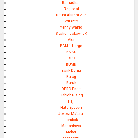
Ramadhan
Regional
Reuni Alumni 212
Wiranto
Yenny Wahid
3 tahun Jokowi-JK
Alor
BBM 1 Harga
BMKG
BPS
BUMN
Bank Dunia
Bulog
Buruh
DPRD Ende
Habieb Rizieq
Haji
Hate Speech
Jokowi-Ma'aruf
Lombok
Mahasiswa
Makar