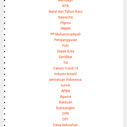
Mendagri
NTB
Natal dan Tahun Baru
Nawacita
PIlpres
PMKRI
PP Muhammadiyah
Pengangguran
Polri
Sepak Bola
Sertifikat
Tol
Vaksin Covid-19
industri kreatif
persatuan Indonesia
survei
APBN
Agama
Bantuan
Bulutangkis
DPR
DPT
Dana Kelurahan