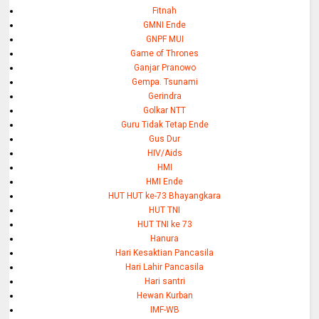
Fitnah
GMNI Ende
GNPF MUI
Game of Thrones
Ganjar Pranowo
Gempa. Tsunami
Gerindra
Golkar NTT
Guru Tidak Tetap Ende
Gus Dur
HIV/Aids
HMI
HMI Ende
HUT HUT ke-73 Bhayangkara
HUT TNI
HUT TNI ke 73
Hanura
Hari Kesaktian Pancasila
Hari Lahir Pancasila
Hari santri
Hewan Kurban
IMF-WB