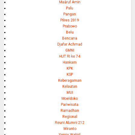
Maáruf Amin
Palu
Pangan
Pilres 2019
Prabowo
Belu
Bencana
Djafar Achmad
GMNI
HUT RI ke 74
Hankam
KPK
KSP
Keberagaman
Kelautan
MUI
Moeldoko
Pariwisata
Ramadhan
Regional
Reuni Alumni 212
Wiranto
Yenny Wahid