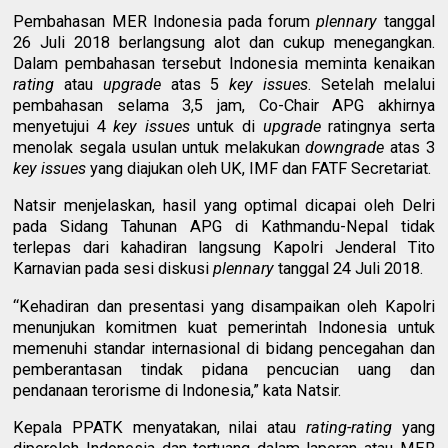
Pembahasan MER Indonesia pada forum
plennary
tanggal
26 Juli 2018 berlangsung alot dan cukup menegangkan.
Dalam pembahasan tersebut Indonesia meminta kenaikan
rating
atau
upgrade
atas 5
key issues
. Setelah melalui
pembahasan selama 3,5 jam, Co-Chair APG akhirnya
menyetujui 4
key issues
untuk di
upgrade
ratingnya serta
menolak segala usulan untuk melakukan
downgrade
atas 3
key issues
yang diajukan oleh UK, IMF dan FATF Secretariat.
Natsir menjelaskan, hasil yang optimal dicapai oleh Delri
pada Sidang Tahunan APG di Kathmandu-Nepal tidak
terlepas dari kahadiran langsung Kapolri Jenderal Tito
Karnavian pada sesi diskusi
plennary
tanggal 24 Juli 2018.
“Kehadiran dan presentasi yang disampaikan oleh Kapolri
menunjukan komitmen kuat pemerintah Indonesia untuk
memenuhi standar internasional di bidang pencegahan dan
pemberantasan tindak pidana pencucian uang dan
pendanaan terorisme di Indonesia,” kata Natsir.
Kepala PPATK menyatakan, nilai atau
rating-rating
yang