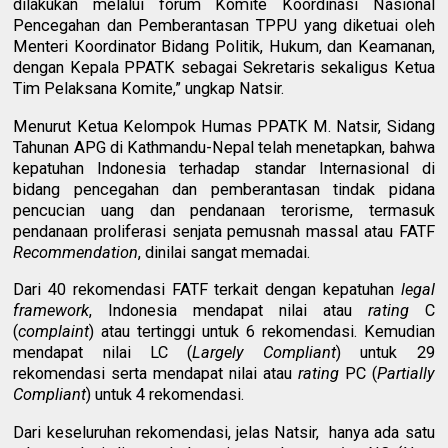
dilakukan melalui forum Komite Koordinasi Nasional
Pencegahan dan Pemberantasan TPPU yang diketuai oleh
Menteri Koordinator Bidang Politik, Hukum, dan Keamanan,
dengan Kepala PPATK sebagai Sekretaris sekaligus Ketua
Tim Pelaksana Komite,” ungkap Natsir.
Menurut Ketua Kelompok Humas PPATK M. Natsir, Sidang
Tahunan APG di Kathmandu-Nepal telah menetapkan, bahwa
kepatuhan Indonesia terhadap standar Internasional di
bidang pencegahan dan pemberantasan tindak pidana
pencucian uang dan pendanaan terorisme, termasuk
pendanaan proliferasi senjata pemusnah massal atau FATF
Recommendation
, dinilai sangat memadai.
Dari 40 rekomendasi FATF terkait dengan kepatuhan
legal
framework
, Indonesia mendapat nilai atau
rating
C
(
complaint
) atau tertinggi untuk 6 rekomendasi. Kemudian
mendapat nilai LC (
Largely Compliant
) untuk 29
rekomendasi serta mendapat nilai atau
rating
PC (
Partially
Compliant
) untuk 4 rekomendasi.
Dari keseluruhan rekomendasi, jelas Natsir, hanya ada satu