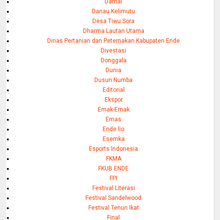
Damai
Danau Kelimutu
Desa Tiwu Sora
Dharma Lautan Utama
Dinas Pertanian dan Peternakan Kabupaten Ende
Divestasi
Donggala
Dunia
Dusun Numba
Editorial
Ekspor
Emak-Emak
Emas
Ende lio
Esemka
Esports Indonesia
FKMA
FKUB ENDE
FPI
Festival Literasi
Festival Sandelwood
Festival Tenun Ikat
Final