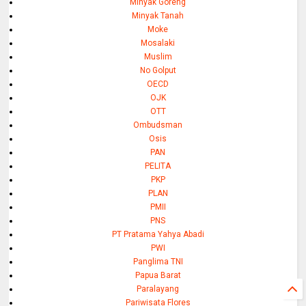
Minyak Goreng
Minyak Tanah
Moke
Mosalaki
Muslim
No Golput
OECD
OJK
OTT
Ombudsman
Osis
PAN
PELITA
PKP
PLAN
PMII
PNS
PT Pratama Yahya Abadi
PWI
Panglima TNI
Papua Barat
Paralayang
Pariwisata Flores