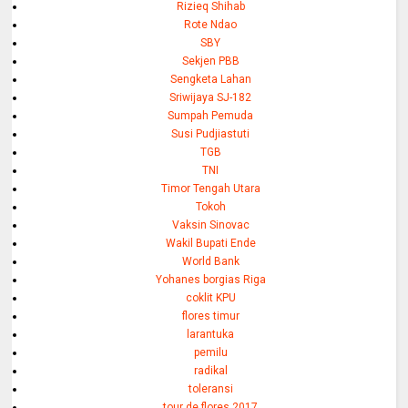
Rizieq Shihab
Rote Ndao
SBY
Sekjen PBB
Sengketa Lahan
Sriwijaya SJ-182
Sumpah Pemuda
Susi Pudjiastuti
TGB
TNI
Timor Tengah Utara
Tokoh
Vaksin Sinovac
Wakil Bupati Ende
World Bank
Yohanes borgias Riga
coklit KPU
flores timur
larantuka
pemilu
radikal
toleransi
tour de flores 2017