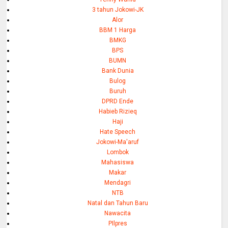
3 tahun Jokowi-JK
Alor
BBM 1 Harga
BMKG
BPS
BUMN
Bank Dunia
Bulog
Buruh
DPRD Ende
Habieb Rizieq
Haji
Hate Speech
Jokowi-Ma'aruf
Lombok
Mahasiswa
Makar
Mendagri
NTB
Natal dan Tahun Baru
Nawacita
PIlpres