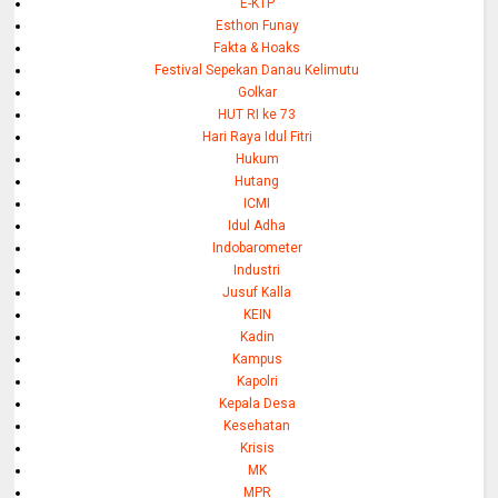
E-KTP
Esthon Funay
Fakta & Hoaks
Festival Sepekan Danau Kelimutu
Golkar
HUT RI ke 73
Hari Raya Idul Fitri
Hukum
Hutang
ICMI
Idul Adha
Indobarometer
Industri
Jusuf Kalla
KEIN
Kadin
Kampus
Kapolri
Kepala Desa
Kesehatan
Krisis
MK
MPR