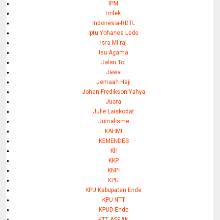
IPM
Imlek
Indonesia-RDTL
Iptu Yohanes Lede
Isra Mi'raj
Isu Agama
Jalan Tol
Jawa
Jemaah Haji
Johan Fredikson Yahya
Juara
Julie Laiskodat
Jurnalisme
KAHMI
KEMENDES
KII
KKP
KNPI
KPU
KPU Kabupaten Ende
KPU NTT
KPUD Ende
KTT ASEAN