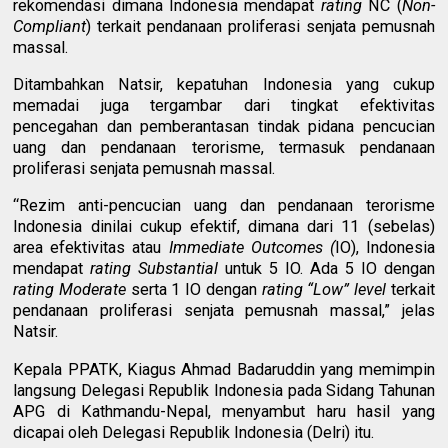
rekomendasi dimana Indonesia mendapat
rating
NC (
Non-
Compliant
) terkait pendanaan proliferasi senjata pemusnah
massal.
Ditambahkan Natsir, kepatuhan Indonesia yang cukup
memadai juga tergambar dari tingkat efektivitas
pencegahan dan pemberantasan tindak pidana pencucian
uang dan pendanaan terorisme, termasuk pendanaan
proliferasi senjata pemusnah massal.
“Rezim anti-pencucian uang dan pendanaan terorisme
Indonesia dinilai cukup efektif, dimana dari 11 (sebelas)
area efektivitas atau
Immediate Outcomes (
IO), Indonesia
mendapat
rating
Substantial
untuk 5 IO. Ada 5 IO dengan
rating
Moderate
serta 1 IO dengan
rating “Low” level
terkait
pendanaan proliferasi senjata pemusnah massal,” jelas
Natsir.
Kepala PPATK, Kiagus Ahmad Badaruddin yang memimpin
langsung Delegasi Republik Indonesia pada Sidang Tahunan
APG di Kathmandu-Nepal, menyambut haru hasil yang
dicapai oleh Delegasi Republik Indonesia (Delri) itu.