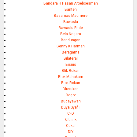
Bandara H Hasan Aroeboesman
Banten
Basarnas Maumere
Bawaslu
Bawaslu Ende
Bela Negara
Bendungan
Benny K Harman
Beragama
Bilateral
Bisnis
Blik Rokan
Blok Mahakam
Blok Rokan
Blusukan
Bogor
Budayawan
Buya Syafi'i
CFD
Citilink
Cukai
DIY