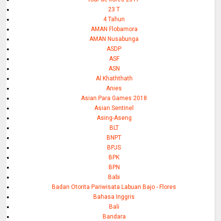
23 T
4 Tahun
AMAN Flobamora
AMAN Nusabunga
ASDP
ASF
ASN
Al Khaththath
Anies
Asian Para Games 2018
Asian Sentinel
Asing-Aseng
BLT
BNPT
BPJS
BPK
BPN
Babi
Badan Otorita Pariwisata Labuan Bajo - Flores
Bahasa Inggris
Bali
Bandara