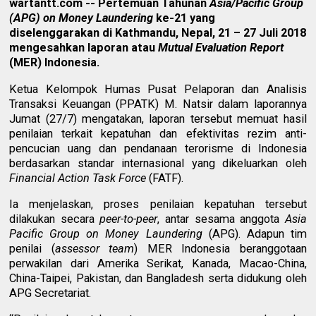
wartantt.com -- Pertemuan Tahunan
Asia/Pacific Group
(APG) on Money Laundering
ke-21 yang
diselenggarakan di Kathmandu, Nepal, 21 – 27 Juli 2018
mengesahkan laporan atau
Mutual Evaluation Report
(MER) Indonesia.
Ketua Kelompok Humas Pusat Pelaporan dan Analisis
Transaksi Keuangan (PPATK) M. Natsir dalam laporannya
Jumat (27/7) mengatakan, laporan tersebut memuat hasil
penilaian terkait kepatuhan dan efektivitas rezim anti-
pencucian uang dan pendanaan terorisme di Indonesia
berdasarkan standar internasional yang dikeluarkan oleh
Financial Action Task Force
(FATF).
Ia menjelaskan, proses penilaian kepatuhan tersebut
dilakukan secara
peer-to-peer
, antar sesama anggota
Asia
Pacific Group on Money Laundering
(APG). Adapun tim
penilai (
assessor team
) MER Indonesia beranggotaan
perwakilan dari Amerika Serikat, Kanada, Macao-China,
China-Taipei, Pakistan, dan Bangladesh serta didukung oleh
APG Secretariat.