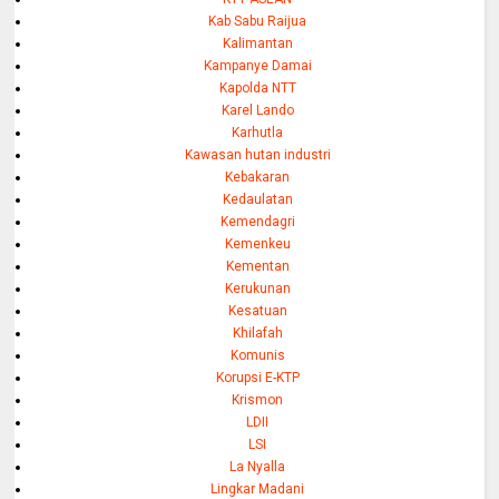
Kab Sabu Raijua
Kalimantan
Kampanye Damai
Kapolda NTT
Karel Lando
Karhutla
Kawasan hutan industri
Kebakaran
Kedaulatan
Kemendagri
Kemenkeu
Kementan
Kerukunan
Kesatuan
Khilafah
Komunis
Korupsi E-KTP
Krismon
LDII
LSI
La Nyalla
Lingkar Madani