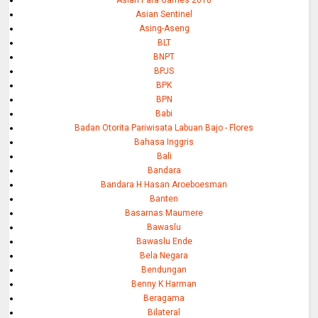
Asian Para Games 2018
Asian Sentinel
Asing-Aseng
BLT
BNPT
BPJS
BPK
BPN
Babi
Badan Otorita Pariwisata Labuan Bajo - Flores
Bahasa Inggris
Bali
Bandara
Bandara H Hasan Aroeboesman
Banten
Basarnas Maumere
Bawaslu
Bawaslu Ende
Bela Negara
Bendungan
Benny K Harman
Beragama
Bilateral