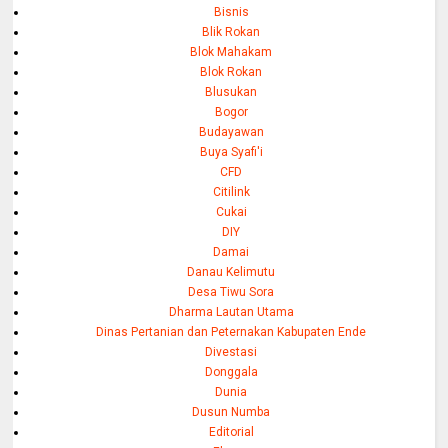
Bisnis
Blik Rokan
Blok Mahakam
Blok Rokan
Blusukan
Bogor
Budayawan
Buya Syafi'i
CFD
Citilink
Cukai
DIY
Damai
Danau Kelimutu
Desa Tiwu Sora
Dharma Lautan Utama
Dinas Pertanian dan Peternakan Kabupaten Ende
Divestasi
Donggala
Dunia
Dusun Numba
Editorial