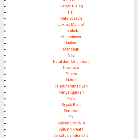
DPRD Ende
Habieb Rizieq
Haji
Hate Speech
Jokowi-Ma'aruf
Lombok
Mahasiswa
Makar
Mendagri
NTB
Natal dan Tahun Baru
Nawacita
PIlpres
PMKRI
PP Muhammadiyah
Pengangguran
Polri
Sepak Bola
Sertifikat
Tol
Vaksin Covid-19
industri kreatif
persatuan Indonesia