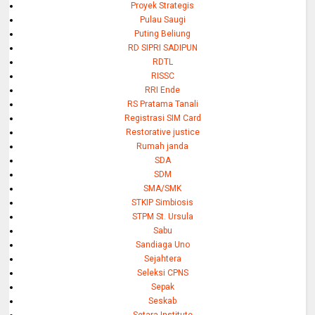
Proyek Strategis
Pulau Saugi
Puting Beliung
RD SIPRI SADIPUN
RDTL
RISSC
RRI Ende
RS Pratama Tanali
Registrasi SIM Card
Restorative justice
Rumah janda
SDA
SDM
SMA/SMK
STKIP Simbiosis
STPM St. Ursula
Sabu
Sandiaga Uno
Sejahtera
Seleksi CPNS
Sepak
Seskab