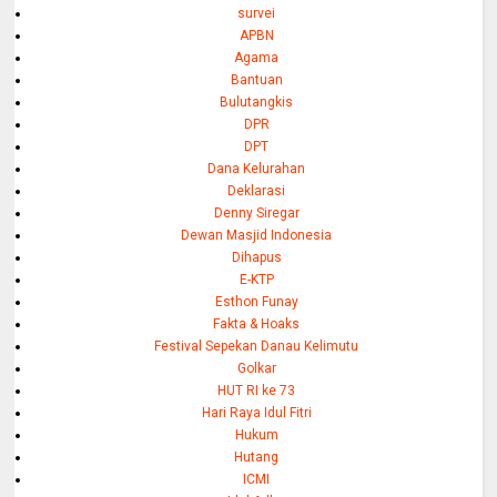
survei
APBN
Agama
Bantuan
Bulutangkis
DPR
DPT
Dana Kelurahan
Deklarasi
Denny Siregar
Dewan Masjid Indonesia
Dihapus
E-KTP
Esthon Funay
Fakta & Hoaks
Festival Sepekan Danau Kelimutu
Golkar
HUT RI ke 73
Hari Raya Idul Fitri
Hukum
Hutang
ICMI