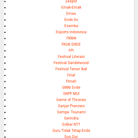
Ekspor
Emak-Emak
Emas
Ende lio
Esemka
Esports Indonesia
FKMA
FKUB ENDE
FPI
Festival Literasi
Festival Sandelwood
Festival Tenun Ikat
Final
Fitnah
GMNI Ende
GNPF MUI
Game of Thrones
Ganjar Pranowo
Gempa. Tsunami
Gerindra
Golkar NTT
Guru Tidak Tetap Ende
Gus Dur