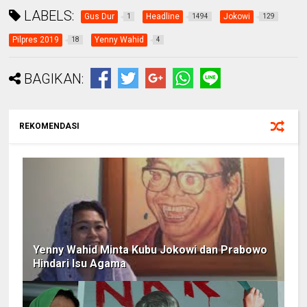
LABELS:
Gus Dur
Headline
Jokowi
1
1494
129
Pilpres 2019
Yenny Wahid
18
4
BAGIKAN:
REKOMENDASI
Yenny Wahid Minta Kubu Jokowi dan Prabowo
Hindari Isu Agama