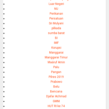
Luar Negeri
NU
Perikanan
Persatuan
Sri Mulyani
pilkada
sumba barat
BI
IMF
Korupsi
Manggarai
Manggarai Timur
Maáruf Amin
Palu
Pangan
Pilres 2019
Prabowo
Belu
Bencana
Djafar Achmad
GMNI
HUT RI ke 74