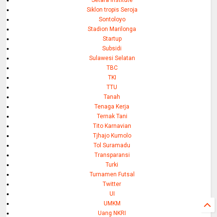
Setara Institute
Siklon tropis Seroja
Sontoloyo
Stadion Marilonga
Startup
Subsidi
Sulawesi Selatan
TBC
TKI
TTU
Tanah
Tenaga Kerja
Ternak Tani
Tito Karnavian
Tjhajo Kumolo
Tol Suramadu
Transparansi
Turki
Turnamen Futsal
Twitter
UI
UMKM
Uang NKRI