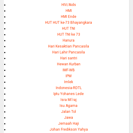
HIV/Aids
HMI
HMI Ende
HUT HUT ke-73 Bhayangkara
HUT TNI
HUT TNI ke 73
Hanura
Hari Kesaktian Pancasila
Hari Lahir Pancasila
Hari santri
Hewan Kurban
IMF-WB
IPM
Imlek
Indonesia-RDTL
Iptu Yohanes Lede
Isra Mi'raj
Isu Agama
Jalan Tol
Jawa
Jemaah Haji
Johan Fredikson Yahya