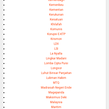
Kemendagri
Kemenkeu
Kementan
Kerukunan
Kesatuan
Khilafah
Komunis
Korupsi E-KTP
Krismon
LDII
LSI
La Nyalla
Lingkar Madani
Lomba Cipta Puisi
Longsor
Luhut Binsar Panjaitan
Lukman Hakim
MTQ
Madrasah Negeri Ende
Magepanda
Maksimus Deki
Malaysia
Maritim