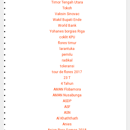
Timor Tengah Utara
Tokoh
Vaksin Sinovac
Wakil Bupati Ende
World Bank
Yohanes borgias Riga
coklit KPU
flores timur
larantuka
pemilu
radikal
toleransi
tour de flores 2017
23 T
4 Tahun
AMAN Flobamora
AMAN Nusabunga
ASDP
ASF
ASN
Al Khaththath
Anies