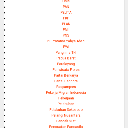
Osis
PAN
PELITA
PKP
PLAN
PMII
PNS
PT Pratama Yahya Abadi
PWI
Panglima TNI
Papua Barat
Paralayang
Pariwisata Flores
Partai Berkarya
Partai Gerindra
Paspampres
Pekerja Migran Indonesia
Pekerjaan
Pelabuhan
Pelabuhan Sekosodo
Pelangi Nusantara
Pencak Silat
Penguatan Pancasila