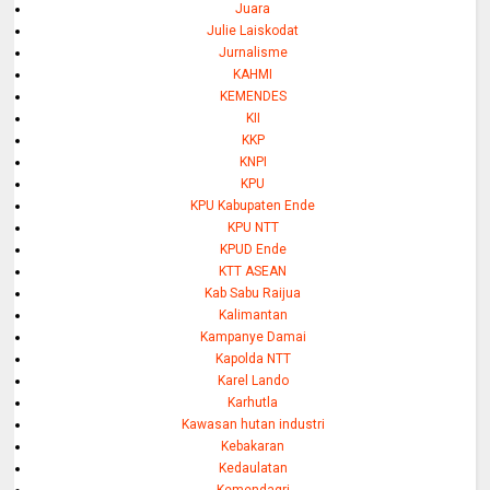
Juara
Julie Laiskodat
Jurnalisme
KAHMI
KEMENDES
KII
KKP
KNPI
KPU
KPU Kabupaten Ende
KPU NTT
KPUD Ende
KTT ASEAN
Kab Sabu Raijua
Kalimantan
Kampanye Damai
Kapolda NTT
Karel Lando
Karhutla
Kawasan hutan industri
Kebakaran
Kedaulatan