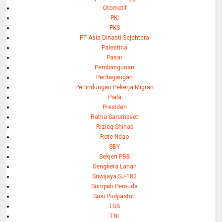
Otomotif
PKI
PKS
PT Asia Dinasti Sejahtera
Palestina
Pasar
Pembangunan
Perdagangan
Perlindungan Pekerja Migran
Piala
Presiden
Ratna Sarumpaet
Rizieq Shihab
Rote Ndao
SBY
Sekjen PBB
Sengketa Lahan
Sriwijaya SJ-182
Sumpah Pemuda
Susi Pudjiastuti
TGB
TNI