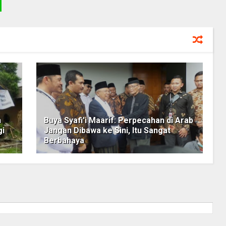
h
Buya Syafi'i Maarif: Perpecahan di Arab
gi
Jangan Dibawa ke Sini, Itu Sangat
Berbahaya