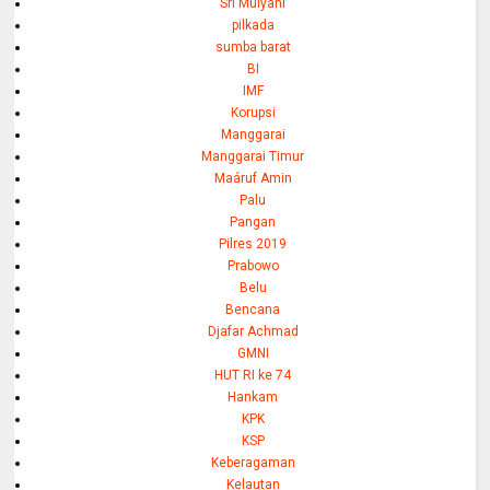
Sri Mulyani
pilkada
sumba barat
BI
IMF
Korupsi
Manggarai
Manggarai Timur
Maáruf Amin
Palu
Pangan
Pilres 2019
Prabowo
Belu
Bencana
Djafar Achmad
GMNI
HUT RI ke 74
Hankam
KPK
KSP
Keberagaman
Kelautan