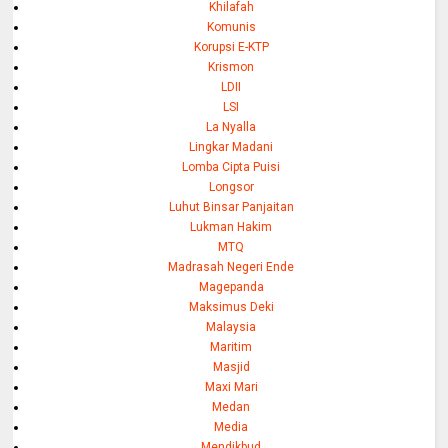
Khilafah
Komunis
Korupsi E-KTP
Krismon
LDII
LSI
La Nyalla
Lingkar Madani
Lomba Cipta Puisi
Longsor
Luhut Binsar Panjaitan
Lukman Hakim
MTQ
Madrasah Negeri Ende
Magepanda
Maksimus Deki
Malaysia
Maritim
Masjid
Maxi Mari
Medan
Media
Mendikbud