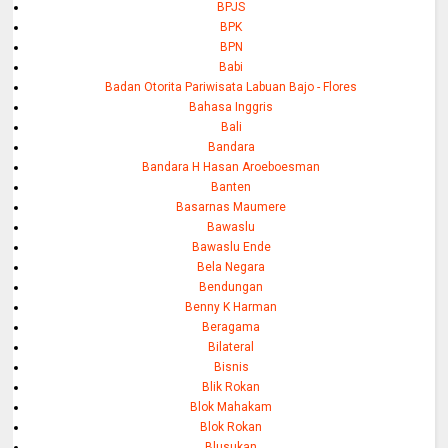
BPJS
BPK
BPN
Babi
Badan Otorita Pariwisata Labuan Bajo - Flores
Bahasa Inggris
Bali
Bandara
Bandara H Hasan Aroeboesman
Banten
Basarnas Maumere
Bawaslu
Bawaslu Ende
Bela Negara
Bendungan
Benny K Harman
Beragama
Bilateral
Bisnis
Blik Rokan
Blok Mahakam
Blok Rokan
Blusukan