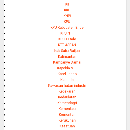
KII
KKP
KNPI
KPU
KPU Kabupaten Ende
KPU NTT
KPUD Ende
KTT ASEAN
Kab Sabu Raijua
Kalimantan
Kampanye Damai
Kapolda NTT
Karel Lando
Karhutla
Kawasan hutan industri
Kebakaran
Kedaulatan
Kemendagri
Kemenkeu
Kementan
Kerukunan
Kesatuan