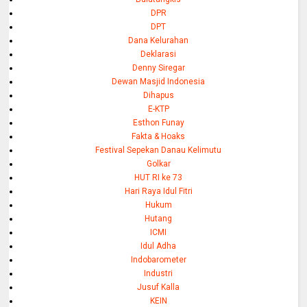
DPR
DPT
Dana Kelurahan
Deklarasi
Denny Siregar
Dewan Masjid Indonesia
Dihapus
E-KTP
Esthon Funay
Fakta & Hoaks
Festival Sepekan Danau Kelimutu
Golkar
HUT RI ke 73
Hari Raya Idul Fitri
Hukum
Hutang
ICMI
Idul Adha
Indobarometer
Industri
Jusuf Kalla
KEIN