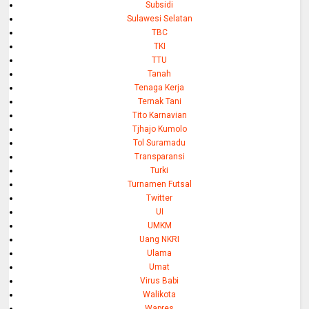
Subsidi
Sulawesi Selatan
TBC
TKI
TTU
Tanah
Tenaga Kerja
Ternak Tani
Tito Karnavian
Tjhajo Kumolo
Tol Suramadu
Transparansi
Turki
Turnamen Futsal
Twitter
UI
UMKM
Uang NKRI
Ulama
Umat
Virus Babi
Walikota
Wapres