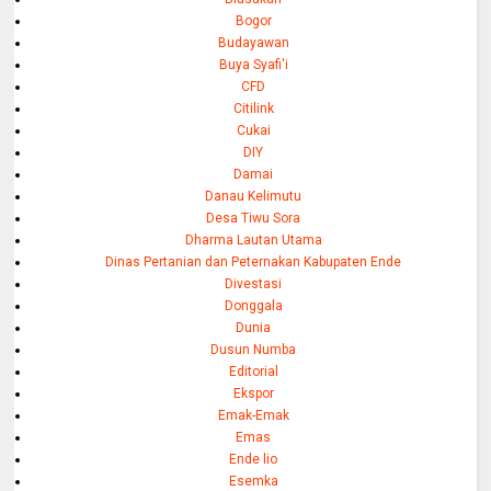
Bogor
Budayawan
Buya Syafi'i
CFD
Citilink
Cukai
DIY
Damai
Danau Kelimutu
Desa Tiwu Sora
Dharma Lautan Utama
Dinas Pertanian dan Peternakan Kabupaten Ende
Divestasi
Donggala
Dunia
Dusun Numba
Editorial
Ekspor
Emak-Emak
Emas
Ende lio
Esemka