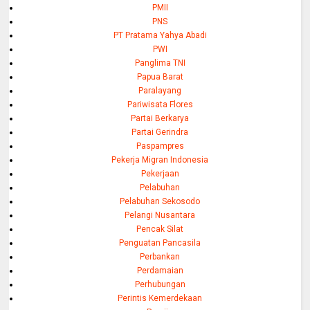
PMII
PNS
PT Pratama Yahya Abadi
PWI
Panglima TNI
Papua Barat
Paralayang
Pariwisata Flores
Partai Berkarya
Partai Gerindra
Paspampres
Pekerja Migran Indonesia
Pekerjaan
Pelabuhan
Pelabuhan Sekosodo
Pelangi Nusantara
Pencak Silat
Penguatan Pancasila
Perbankan
Perdamaian
Perhubungan
Perintis Kemerdekaan