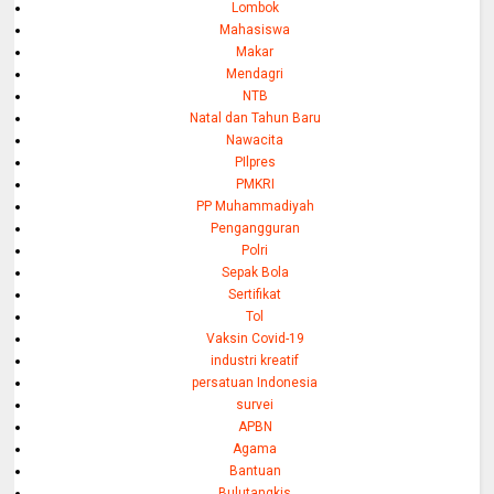
Lombok
Mahasiswa
Makar
Mendagri
NTB
Natal dan Tahun Baru
Nawacita
PIlpres
PMKRI
PP Muhammadiyah
Pengangguran
Polri
Sepak Bola
Sertifikat
Tol
Vaksin Covid-19
industri kreatif
persatuan Indonesia
survei
APBN
Agama
Bantuan
Bulutangkis