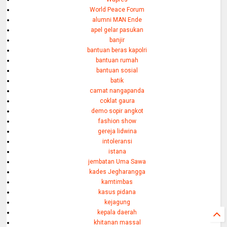
World Peace Forum
alumni MAN Ende
apel gelar pasukan
banjir
bantuan beras kapolri
bantuan rumah
bantuan sosial
batik
camat nangapanda
coklat gaura
demo sopir angkot
fashion show
gereja lidwina
intoleransi
istana
jembatan Uma Sawa
kades Jegharangga
kamtimbas
kasus pidana
kejagung
kepala daerah
khitanan massal