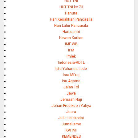
HUT TNI
HUT TNI ke 73
Hanura
Hari Kesaktian Pancasila
Hari Lahir Pancasila
Hari santri
Hewan Kurban
IMF-WB
IPM
Imlek
Indonesia-RDTL
Iptu Yohanes Lede
Isra Mi'raj
Isu Agama
Jalan Tol
Jawa
Jemaah Haji
Johan Fredikson Yahya
Juara
Julie Laiskodat
Jurnalisme
KAHMI
KEMENDES