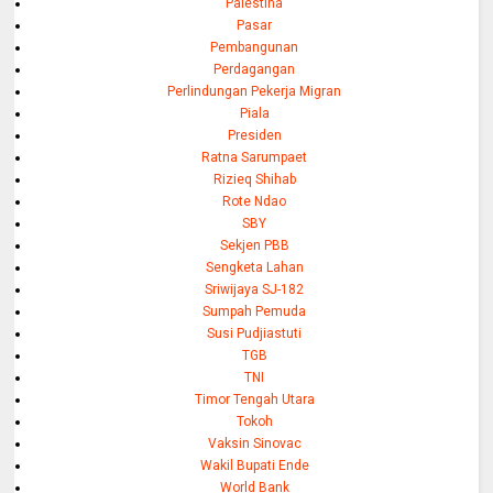
Palestina
Pasar
Pembangunan
Perdagangan
Perlindungan Pekerja Migran
Piala
Presiden
Ratna Sarumpaet
Rizieq Shihab
Rote Ndao
SBY
Sekjen PBB
Sengketa Lahan
Sriwijaya SJ-182
Sumpah Pemuda
Susi Pudjiastuti
TGB
TNI
Timor Tengah Utara
Tokoh
Vaksin Sinovac
Wakil Bupati Ende
World Bank