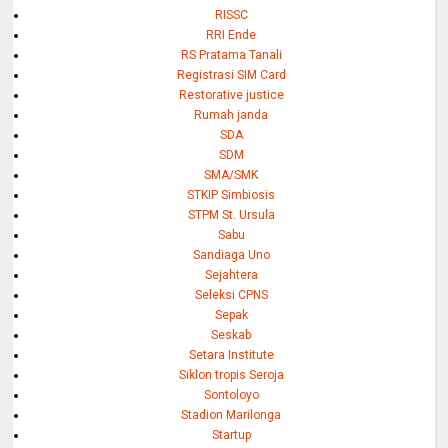
RISSC
RRI Ende
RS Pratama Tanali
Registrasi SIM Card
Restorative justice
Rumah janda
SDA
SDM
SMA/SMK
STKIP Simbiosis
STPM St. Ursula
Sabu
Sandiaga Uno
Sejahtera
Seleksi CPNS
Sepak
Seskab
Setara Institute
Siklon tropis Seroja
Sontoloyo
Stadion Marilonga
Startup