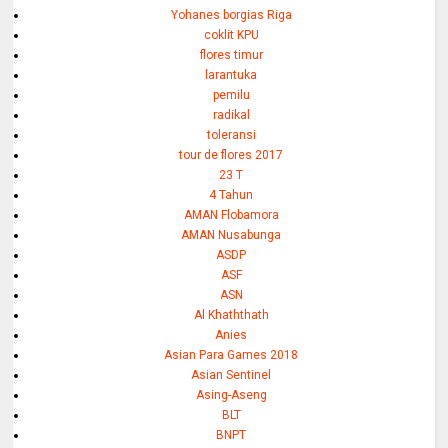
Yohanes borgias Riga
coklit KPU
flores timur
larantuka
pemilu
radikal
toleransi
tour de flores 2017
23 T
4 Tahun
AMAN Flobamora
AMAN Nusabunga
ASDP
ASF
ASN
Al Khaththath
Anies
Asian Para Games 2018
Asian Sentinel
Asing-Aseng
BLT
BNPT