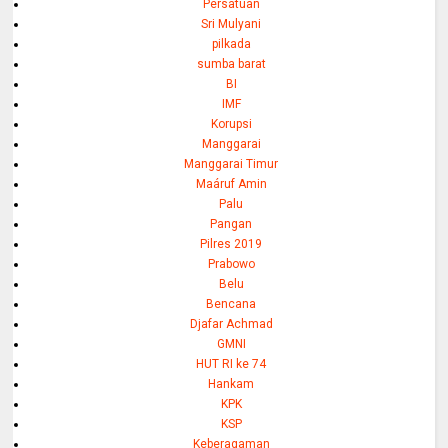
Persatuan
Sri Mulyani
pilkada
sumba barat
BI
IMF
Korupsi
Manggarai
Manggarai Timur
Maáruf Amin
Palu
Pangan
Pilres 2019
Prabowo
Belu
Bencana
Djafar Achmad
GMNI
HUT RI ke 74
Hankam
KPK
KSP
Keberagaman