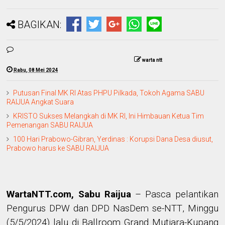
BAGIKAN:
warta ntt
Rabu, 08 Mei 2024
Putusan Final MK RI Atas PHPU Pilkada, Tokoh Agama SABU
RAIJUA Angkat Suara
KRISTO Sukses Melangkah di MK RI, Ini Himbauan Ketua Tim
Pemenangan SABU RAIJUA
100 Hari Prabowo-Gibran, Yerdinas : Korupsi Dana Desa diusut,
Prabowo harus ke SABU RAIJUA
WartaNTT.com, Sabu Raijua
–
Pasca pelantikan
Pengurus DPW dan DPD NasDem se-NTT
, Minggu
(5/5/2024) lalu di Ballroom Grand Mutiara-Kupang