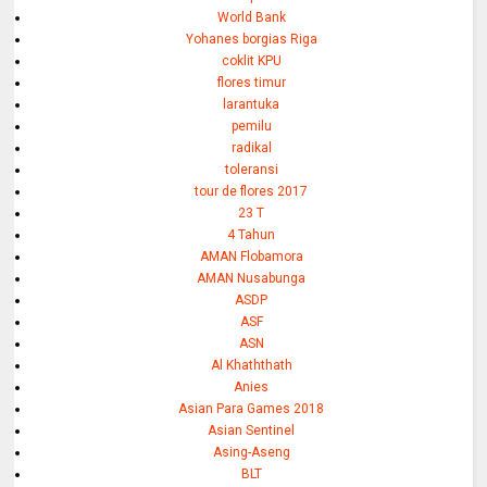
World Bank
Yohanes borgias Riga
coklit KPU
flores timur
larantuka
pemilu
radikal
toleransi
tour de flores 2017
23 T
4 Tahun
AMAN Flobamora
AMAN Nusabunga
ASDP
ASF
ASN
Al Khaththath
Anies
Asian Para Games 2018
Asian Sentinel
Asing-Aseng
BLT