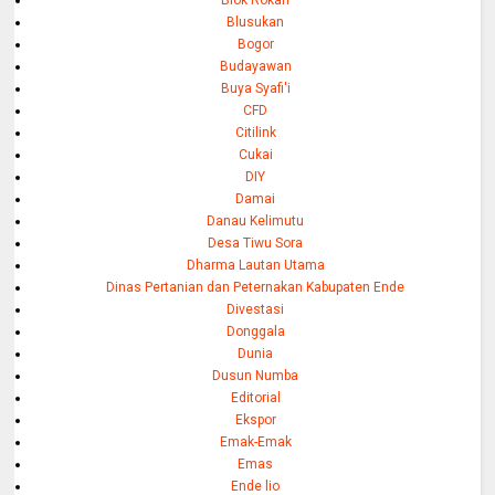
Blok Rokan
Blusukan
Bogor
Budayawan
Buya Syafi'i
CFD
Citilink
Cukai
DIY
Damai
Danau Kelimutu
Desa Tiwu Sora
Dharma Lautan Utama
Dinas Pertanian dan Peternakan Kabupaten Ende
Divestasi
Donggala
Dunia
Dusun Numba
Editorial
Ekspor
Emak-Emak
Emas
Ende lio