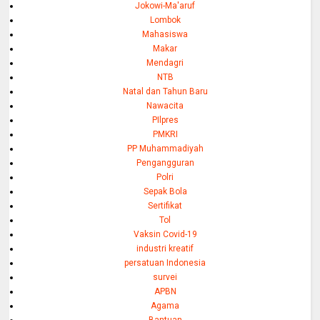
Jokowi-Ma'aruf
Lombok
Mahasiswa
Makar
Mendagri
NTB
Natal dan Tahun Baru
Nawacita
PIlpres
PMKRI
PP Muhammadiyah
Pengangguran
Polri
Sepak Bola
Sertifikat
Tol
Vaksin Covid-19
industri kreatif
persatuan Indonesia
survei
APBN
Agama