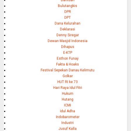
Bantuan
Bulutangkis
DPR
DPT
Dana Kelurahan
Deklarasi
Denny Siregar
Dewan Masjid Indonesia
Dihapus
E-KTP
Esthon Funay
Fakta & Hoaks
Festival Sepekan Danau Kelimutu
Golkar
HUT RI ke 73
Hari Raya Idul Fitri
Hukum
Hutang
ICMI
Idul Adha
Indobarometer
Industri
Jusuf Kalla