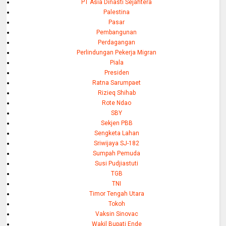
PT Asia Dinasti Sejahtera
Palestina
Pasar
Pembangunan
Perdagangan
Perlindungan Pekerja Migran
Piala
Presiden
Ratna Sarumpaet
Rizieq Shihab
Rote Ndao
SBY
Sekjen PBB
Sengketa Lahan
Sriwijaya SJ-182
Sumpah Pemuda
Susi Pudjiastuti
TGB
TNI
Timor Tengah Utara
Tokoh
Vaksin Sinovac
Wakil Bupati Ende