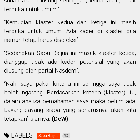
sudah akan diusung sehingga (pendaftaran) tidak
terbuka untuk umum
”
.
“
Kemudian klaster kedua dan ketiga ini masih
terbuka untuk umum.
Ada kader di kl
a
ster dua
namun tetap harus diseleksi
”.
“
Sedangkan Sabu Raijua ini masuk klaster ketiga,
dianggap tidak ada kader potensial yang akan
diusung oleh
partai
Nasdem
”
.
“
Nah
,
saya pakai kriteria ini sehingga saya tidak
boleh ngarang
.
Berdasarkan kriteria (kl
a
ster) itu
,
dalam analisa pemahaman saya maka belum ada
bayang-bayang
siapa ya
n
g seharusnya akan
kita
tetapkan
” ujarnya.
(
DeW
)
LABELS:
Sabu Raijua
92