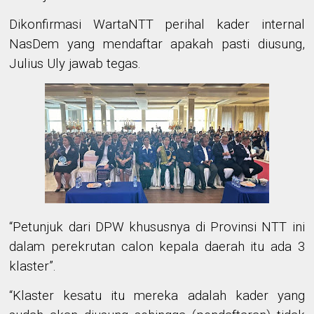
Dikonfirmasi WartaNTT perihal kader internal
NasDem yang mendaftar apakah pasti diusung
,
Julius Uly
jawab tegas
.
“
Petunjuk
dari
DPW khususnya di Provinsi NTT
ini
dalam perekrutan calon kepala daerah itu ada 3
kl
a
ster
”
.
“
Klaster kesatu itu mereka adalah kader yang