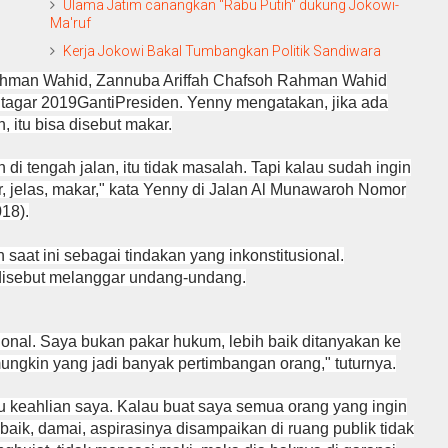
Ulama Jatim canangkan "Rabu Putih" dukung Jokowi-
Ma'ruf
Kerja Jokowi Bakal Tumbangkan Politik Sandiwara
rrahman Wahid, Zannuba Ariffah Chafsoh Rahman Wahid
tagar 2019GantiPresiden. Yenny mengatakan, jika ada
, itu bisa disebut makar.
di tengah jalan, itu tidak masalah. Tapi kalau sudah ingin
r, jelas, makar," kata Yenny di Jalan Al Munawaroh Nomor
018).
saat ini sebagai tindakan yang inkonstitusional.
 disebut melanggar undang-undang.
sional. Saya bukan pakar hukum, lebih baik ditanyakan ke
mungkin yang jadi banyak pertimbangan orang," tuturnya.
tu keahlian saya. Kalau buat saya semua orang yang ingin
ik, damai, aspirasinya disampaikan di ruang publik tidak