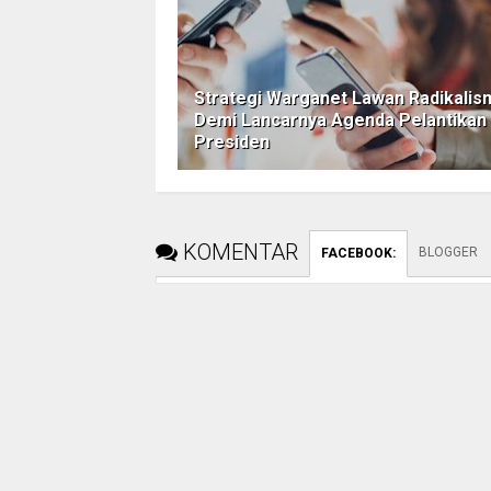
Strategi Warganet Lawan Radikalis
Demi Lancarnya Agenda Pelantikan
Presiden
KOMENTAR
BLOGGER
FACEBOOK
: