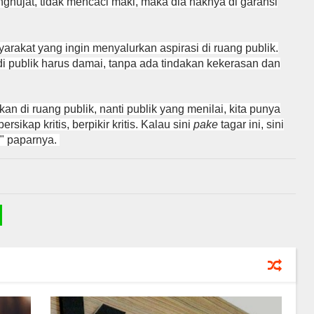
nghujat, tidak mencaci maki, maka dia haknya di garansi
rakat yang ingin menyalurkan aspirasi di ruang publik.
di publik harus damai, tanpa ada tindakan kekerasan dan
an di ruang publik, nanti publik yang menilai, kita punya
ikap kritis, berpikir kritis. Kalau sini
pake
tagar ini, sini
," paparnya.