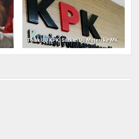
me
Tolak UU KPK, Silakan Uji Materi ke MK