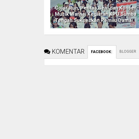
Color Run, Pentas Seni dan Konser
Musik Warnai Kegiatan KPU Sumba
Tengah Sukseskan Pemilu Damai
KOMENTAR
BLOGGER
FACEBOOK
: