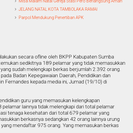
Misa Malam Natal Gereja Stasi Pero Berlangsung Aman
JELANG NATAL KOTA TAMBOLAKA RAMAI
Parpol Mendukung Penertiban APK
lakukan secara ofline oleh
BKPP
Kabupaten Sumba
itemukan sedikitnya 189 pelamar yang tidak memasukkan
yang sudah melengkapi berkas berjumlah 2.392 orang.
i
pada Badan Kepegawaian Daerah, Pendidikan dan
n Fernandes kepada media ini, Jumad (19/10) di
ndidikan guru yang memasukan kelengkapan
pelamar lainnya tidak melengkapi dari total pelamar
masi
tenaga ke
sehatan dari total 679 pelamar yang
asukkan berkasnya sedangkan 42 orang lainnya urung
 yang mendaftar 975 orang. Yang memasukan berkas