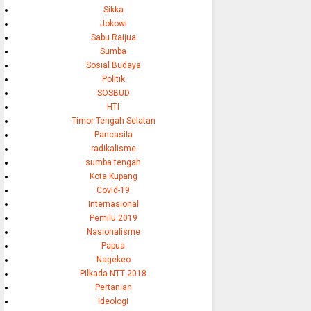
Sikka
Jokowi
Sabu Raijua
Sumba
Sosial Budaya
Politik
SOSBUD
HTI
Timor Tengah Selatan
Pancasila
radikalisme
sumba tengah
Kota Kupang
Covid-19
Internasional
Pemilu 2019
Nasionalisme
Papua
Nagekeo
Pilkada NTT 2018
Pertanian
Ideologi