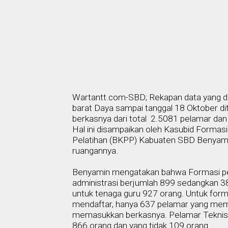
Wartantt.com-SBD; Rekapan data yang di
b
arat Daya sampai tanggal 18 Oktober d
berkasnya dari total
2
.
5081 pelamar dan 
Hal ini disampaikan oleh
Kasubid Formas
Pelatihan (BKPP) Kabuaten SBD
Benyami
ruangannya.
Benyamin mengatakan bahwa Formasi pe
administrasi berjumlah 899 sedangkan 38 
untuk
tenaga
guru 927 orang. Untuk for
mendaftar, hanya 637 pelamar yang mem
memasukkan berkasnya. Pelamar Teknis
866 orang dan yang tidak 109 orang
.