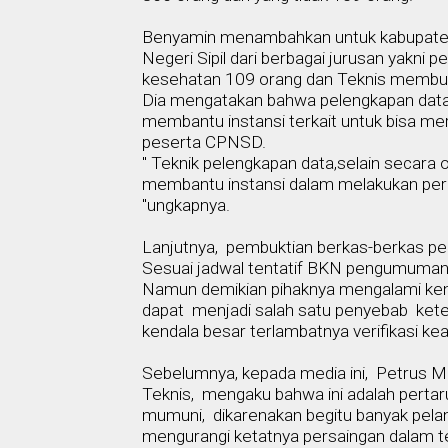
Benyamin menambahkan untuk kabupate
Negeri Sipil dari berbagai jurusa
n yakni
pe
kesehatan 109 orang dan Teknis membu
Dia mengatakan bahwa pelengkapan data pe
membantu instansi terkait untuk bisa mer
peserta CPNSD.
" Teknik pelengkapan data,
selain secara o
membantu instansi dalam melakukan per
"ungkapnya.
Lanjutnya,
pembuktian berkas-berkas pe
Sesuai jadwal tentatif BKN pengumuman
Namun demikian pihaknya mengalami ken
dapat
menjadi salah satu penyebab
ket
kendala besar terlambatnya verifikasi 
Sebelumnya, kepada media ini,
Petrus Mi
Teknis,
mengaku bahwa ini adalah perta
mumuni
,
dikarenakan begitu banyak pela
mengurangi ketatnya persaingan dalam tes