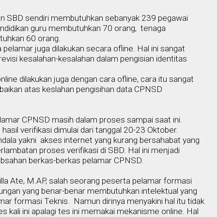
n SBD sendiri membutuhkan sebanyak 239 pegawai
ndidikan guru membutuhkan 70 orang,
tenaga
tuhkan 60 orang.
lamar juga dilakukan secara ofline. Hal ini sangat
evisi kesalahan-kesalahan dalam pengisian identitas
nline
dilakukan juga dengan cara ofline, cara itu sangat
baikan atas keslahan pengisihan data CPNSD
lamar CPNSD masih dalam proses sampai saat ini.
 hasil
v
eri
f
ikasi dimulai dari tanggal 20-23
O
ktober.
dala yakni
akses internet yang kurang bersahabat
yang
erlambatan proses
v
eri
f
ikasi di SBD. Hal ini menjadi
keabsahan berkas-berkas pelamar CPNSD.
lla Ate, M.AP, salah seorang peserta pelamar formasi
rungan yang benar-benar membutuhkan intelektual yang
mar formasi Teknis.
Namun dirinya menyakini hal itu tidak
 kali ini apalagi tes ini memakai mekanisme online. Hal