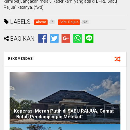
kami perjuangakan melalui kader kami yang ada di DPRD Sabu
Raijua" katanya. (fwd)
LABELS:
Alrosa
Sabu Raijua
7
92
BAGIKAN:
REKOMENDASI
Koperasi Merah Putih di SABU RAIJUA, Camat
: Butuh Pendampingan Melekat