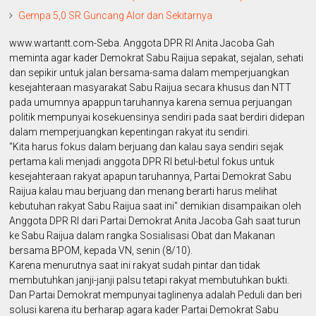
Gempa 5,0 SR Guncang Alor dan Sekitarnya
www.wartantt.com-Seba. Anggota DPR RI Anita Jacoba Gah
meminta agar kader Demokrat Sabu Raijua sepakat, sejalan, sehati
dan sepikir untuk jalan bersama-sama dalam memperjuangkan
kesejahteraan masyarakat Sabu Raijua secara khusus dan NTT
pada umumnya apappun taruhannya karena semua perjuangan
politik mempunyai kosekuensinya sendiri pada saat berdiri didepan
dalam memperjuangkan kepentingan rakyat itu sendiri.
"Kita harus fokus dalam berjuang dan kalau saya sendiri sejak
pertama kali menjadi anggota DPR RI betul-betul fokus untuk
kesejahteraan rakyat apapun taruhannya, Partai Demokrat Sabu
Raijua kalau mau berjuang dan menang berarti harus melihat
kebutuhan rakyat Sabu Raijua saat ini" demikian disampaikan oleh
Anggota DPR RI dari Partai Demokrat Anita Jacoba Gah saat turun
ke Sabu Raijua dalam rangka Sosialisasi Obat dan Makanan
bersama BPOM, kepada VN, senin (8/10).
Karena menurutnya saat ini rakyat sudah pintar dan tidak
membutuhkan janji-janji palsu tetapi rakyat membutuhkan bukti.
Dan Partai Demokrat mempunyai taglinenya adalah Peduli dan beri
solusi karena itu berharap agara kader Partai Demokrat Sabu