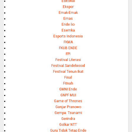
Editorial
Ekspor
Emak-Emak
Emas
Ende lio
Esemka
Esports Indonesia
FKMA
FKUB ENDE
FPI
Festival Literasi
Festival Sandelwood
Festival Tenun Ikat
Final
Fitnah
GMNI Ende
GNPF MUI
Game of Thrones
Ganjar Pranowo
Gempa. Tsunami
Gerindra
Golkar NTT
Guru Tidak Tetap Ende