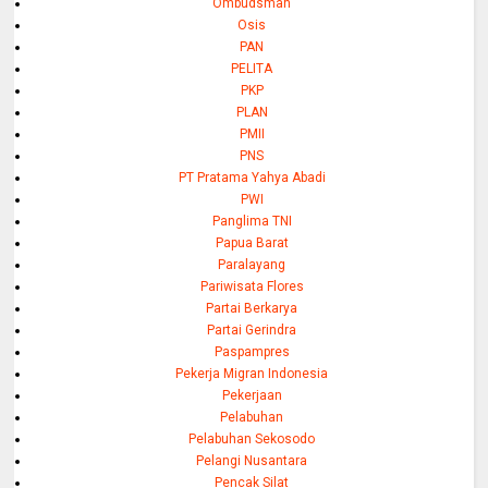
Ombudsman
Osis
PAN
PELITA
PKP
PLAN
PMII
PNS
PT Pratama Yahya Abadi
PWI
Panglima TNI
Papua Barat
Paralayang
Pariwisata Flores
Partai Berkarya
Partai Gerindra
Paspampres
Pekerja Migran Indonesia
Pekerjaan
Pelabuhan
Pelabuhan Sekosodo
Pelangi Nusantara
Pencak Silat