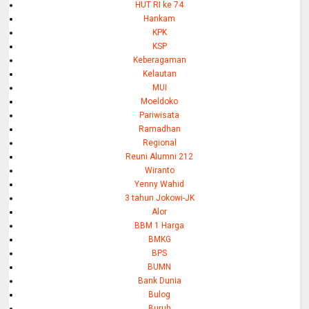
HUT RI ke 74
Hankam
KPK
KSP
Keberagaman
Kelautan
MUI
Moeldoko
Pariwisata
Ramadhan
Regional
Reuni Alumni 212
Wiranto
Yenny Wahid
3 tahun Jokowi-JK
Alor
BBM 1 Harga
BMKG
BPS
BUMN
Bank Dunia
Bulog
Buruh