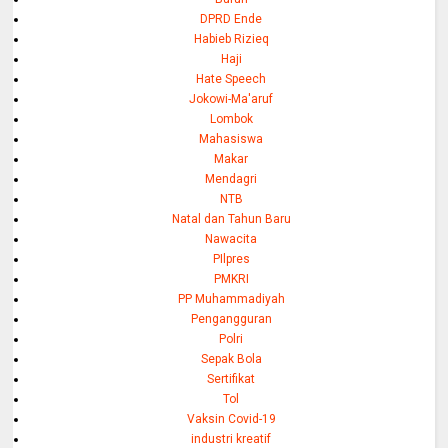
DPRD Ende
Habieb Rizieq
Haji
Hate Speech
Jokowi-Ma'aruf
Lombok
Mahasiswa
Makar
Mendagri
NTB
Natal dan Tahun Baru
Nawacita
PIlpres
PMKRI
PP Muhammadiyah
Pengangguran
Polri
Sepak Bola
Sertifikat
Tol
Vaksin Covid-19
industri kreatif