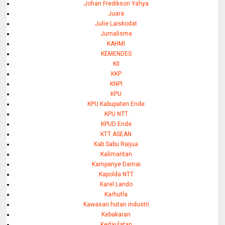
Johan Fredikson Yahya
Juara
Julie Laiskodat
Jurnalisme
KAHMI
KEMENDES
KII
KKP
KNPI
KPU
KPU Kabupaten Ende
KPU NTT
KPUD Ende
KTT ASEAN
Kab Sabu Raijua
Kalimantan
Kampanye Damai
Kapolda NTT
Karel Lando
Karhutla
Kawasan hutan industri
Kebakaran
Kedaulatan