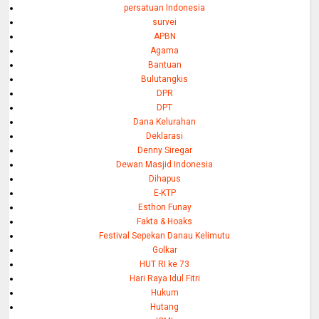
persatuan Indonesia
survei
APBN
Agama
Bantuan
Bulutangkis
DPR
DPT
Dana Kelurahan
Deklarasi
Denny Siregar
Dewan Masjid Indonesia
Dihapus
E-KTP
Esthon Funay
Fakta & Hoaks
Festival Sepekan Danau Kelimutu
Golkar
HUT RI ke 73
Hari Raya Idul Fitri
Hukum
Hutang