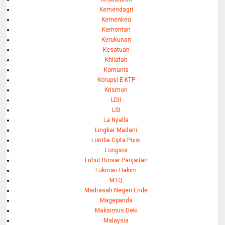
Kemendagri
Kemenkeu
Kementan
Kerukunan
Kesatuan
Khilafah
Komunis
Korupsi E-KTP
Krismon
LDII
LSI
La Nyalla
Lingkar Madani
Lomba Cipta Puisi
Longsor
Luhut Binsar Panjaitan
Lukman Hakim
MTQ
Madrasah Negeri Ende
Magepanda
Maksimus Deki
Malaysia