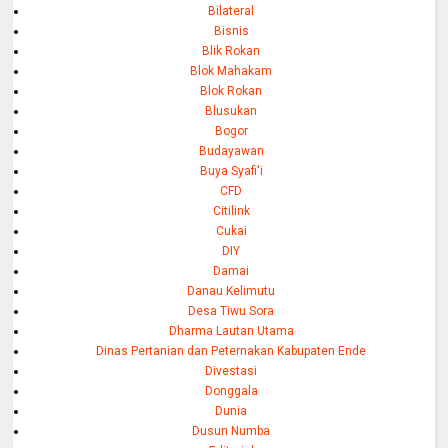
Bilateral
Bisnis
Blik Rokan
Blok Mahakam
Blok Rokan
Blusukan
Bogor
Budayawan
Buya Syafi'i
CFD
Citilink
Cukai
DIY
Damai
Danau Kelimutu
Desa Tiwu Sora
Dharma Lautan Utama
Dinas Pertanian dan Peternakan Kabupaten Ende
Divestasi
Donggala
Dunia
Dusun Numba