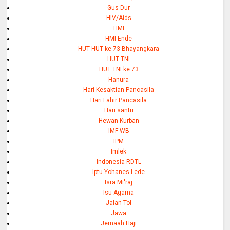
Gus Dur
HIV/Aids
HMI
HMI Ende
HUT HUT ke-73 Bhayangkara
HUT TNI
HUT TNI ke 73
Hanura
Hari Kesaktian Pancasila
Hari Lahir Pancasila
Hari santri
Hewan Kurban
IMF-WB
IPM
Imlek
Indonesia-RDTL
Iptu Yohanes Lede
Isra Mi'raj
Isu Agama
Jalan Tol
Jawa
Jemaah Haji