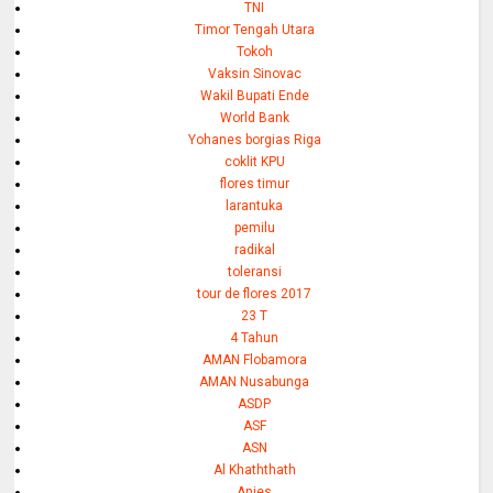
TNI
Timor Tengah Utara
Tokoh
Vaksin Sinovac
Wakil Bupati Ende
World Bank
Yohanes borgias Riga
coklit KPU
flores timur
larantuka
pemilu
radikal
toleransi
tour de flores 2017
23 T
4 Tahun
AMAN Flobamora
AMAN Nusabunga
ASDP
ASF
ASN
Al Khaththath
Anies