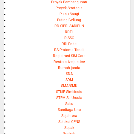
Proyek Pembangunan
Proyek Strategis
Pulau Saugi
Puting Beliung
RD SIPRI SADIPUN
RDTL
RISSC
RRI Ende
RS Pratama Tanali
Registrasi SIM Card
Restorative justice
Rumah janda
SDA
SDM
SMA/SMK
STKIP Simbiosis
STPM St. Ursula
Sabu
Sandiaga Uno
Sejahtera
Seleksi CPNS
Sepak
Seskab