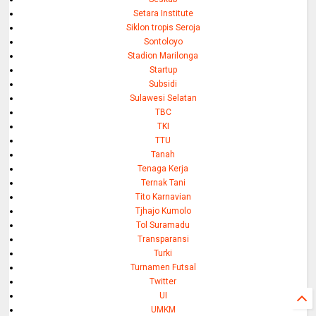
Setara Institute
Siklon tropis Seroja
Sontoloyo
Stadion Marilonga
Startup
Subsidi
Sulawesi Selatan
TBC
TKI
TTU
Tanah
Tenaga Kerja
Ternak Tani
Tito Karnavian
Tjhajo Kumolo
Tol Suramadu
Transparansi
Turki
Turnamen Futsal
Twitter
UI
UMKM