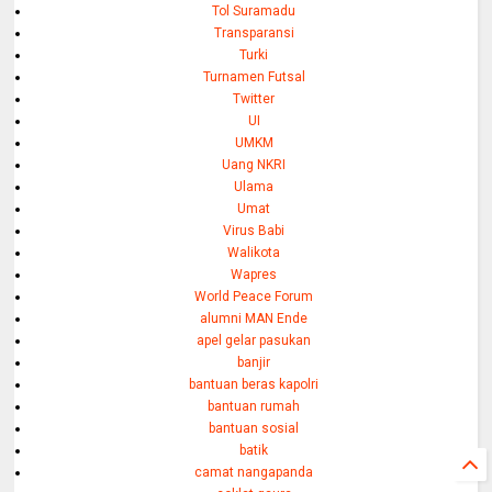
Tol Suramadu
Transparansi
Turki
Turnamen Futsal
Twitter
UI
UMKM
Uang NKRI
Ulama
Umat
Virus Babi
Walikota
Wapres
World Peace Forum
alumni MAN Ende
apel gelar pasukan
banjir
bantuan beras kapolri
bantuan rumah
bantuan sosial
batik
camat nangapanda