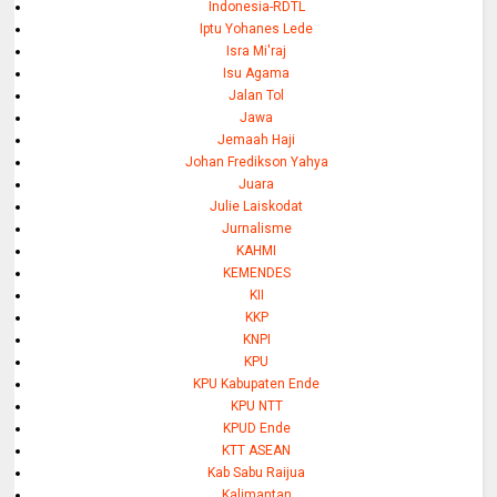
Indonesia-RDTL
Iptu Yohanes Lede
Isra Mi'raj
Isu Agama
Jalan Tol
Jawa
Jemaah Haji
Johan Fredikson Yahya
Juara
Julie Laiskodat
Jurnalisme
KAHMI
KEMENDES
KII
KKP
KNPI
KPU
KPU Kabupaten Ende
KPU NTT
KPUD Ende
KTT ASEAN
Kab Sabu Raijua
Kalimantan