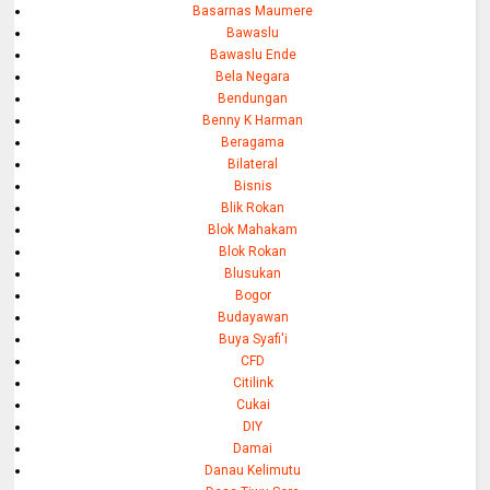
Basarnas Maumere
Bawaslu
Bawaslu Ende
Bela Negara
Bendungan
Benny K Harman
Beragama
Bilateral
Bisnis
Blik Rokan
Blok Mahakam
Blok Rokan
Blusukan
Bogor
Budayawan
Buya Syafi'i
CFD
Citilink
Cukai
DIY
Damai
Danau Kelimutu