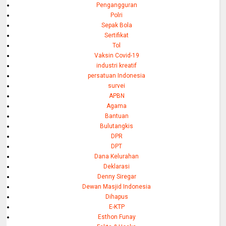
Pengangguran
Polri
Sepak Bola
Sertifikat
Tol
Vaksin Covid-19
industri kreatif
persatuan Indonesia
survei
APBN
Agama
Bantuan
Bulutangkis
DPR
DPT
Dana Kelurahan
Deklarasi
Denny Siregar
Dewan Masjid Indonesia
Dihapus
E-KTP
Esthon Funay