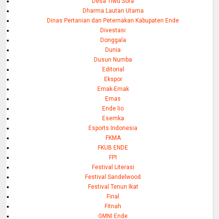
Desa Tiwu Sora
Dharma Lautan Utama
Dinas Pertanian dan Peternakan Kabupaten Ende
Divestasi
Donggala
Dunia
Dusun Numba
Editorial
Ekspor
Emak-Emak
Emas
Ende lio
Esemka
Esports Indonesia
FKMA
FKUB ENDE
FPI
Festival Literasi
Festival Sandelwood
Festival Tenun Ikat
Final
Fitnah
GMNI Ende