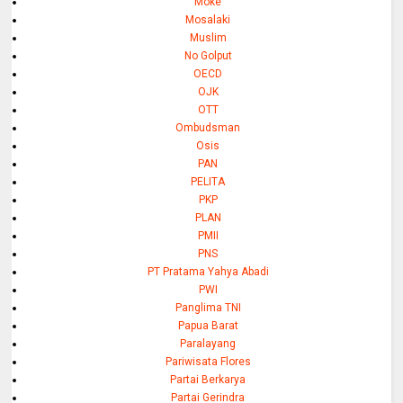
Moke
Mosalaki
Muslim
No Golput
OECD
OJK
OTT
Ombudsman
Osis
PAN
PELITA
PKP
PLAN
PMII
PNS
PT Pratama Yahya Abadi
PWI
Panglima TNI
Papua Barat
Paralayang
Pariwisata Flores
Partai Berkarya
Partai Gerindra