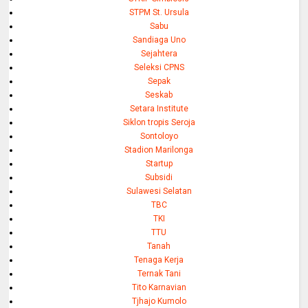
STPM St. Ursula
Sabu
Sandiaga Uno
Sejahtera
Seleksi CPNS
Sepak
Seskab
Setara Institute
Siklon tropis Seroja
Sontoloyo
Stadion Marilonga
Startup
Subsidi
Sulawesi Selatan
TBC
TKI
TTU
Tanah
Tenaga Kerja
Ternak Tani
Tito Karnavian
Tjhajo Kumolo