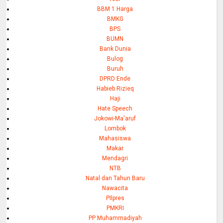
BBM 1 Harga
BMKG
BPS
BUMN
Bank Dunia
Bulog
Buruh
DPRD Ende
Habieb Rizieq
Haji
Hate Speech
Jokowi-Ma'aruf
Lombok
Mahasiswa
Makar
Mendagri
NTB
Natal dan Tahun Baru
Nawacita
PIlpres
PMKRI
PP Muhammadiyah