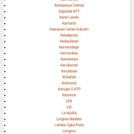
Kampanye Damai
Kapolda NTT
Karel Lando
Karhutla
Kawasan hutan industri
Kebakaran
Kedaulatan
Kemendagri
Kemenkeu
Kementan
Kerukunan
Kesatuan
Khilafah
Komunis
Korupsi E-KTP
Krismon
LDII
LSI
La Nyalla
Lingkar Madani
Lomba Cipta Puisi
Longsor