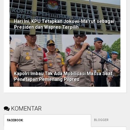
Hari Ini, KPU Tetapkan Jokowi-Ma'ruf sebagai
Presiden dan Wapres Terpilih
Kapolri Imbau Tak Ada Mobilisasi Massa Saat
Penetapan Pemenang Pilpres
KOMENTAR
BLOGGER
FACEBOOK
: