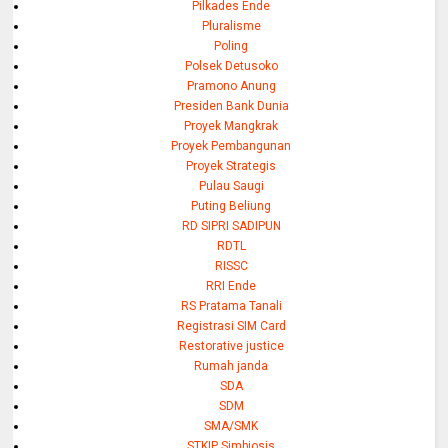
Pilkades Ende
Pluralisme
Poling
Polsek Detusoko
Pramono Anung
Presiden Bank Dunia
Proyek Mangkrak
Proyek Pembangunan
Proyek Strategis
Pulau Saugi
Puting Beliung
RD SIPRI SADIPUN
RDTL
RISSC
RRI Ende
RS Pratama Tanali
Registrasi SIM Card
Restorative justice
Rumah janda
SDA
SDM
SMA/SMK
STKIP Simbiosis