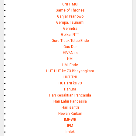
GNPF MUI
Game of Thrones
Ganjar Pranowo
Gempa. Tsunami
Gerindra
Golkar NTT
Guru Tidak Tetap Ende
Gus Dur
HIV/Aids
HMI
HMI Ende
HUT HUT ke-73 Bhayangkara
HUT TNI
HUT TNI ke 73
Hanura
Hari Kesaktian Pancasila
Hari Lahir Pancasila
Hari santri
Hewan Kurban
IMF-WB
IPM
Imlek