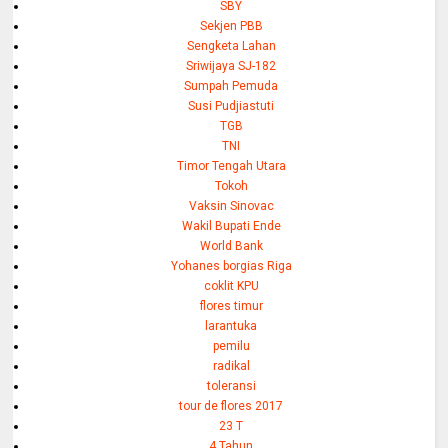
SBY
Sekjen PBB
Sengketa Lahan
Sriwijaya SJ-182
Sumpah Pemuda
Susi Pudjiastuti
TGB
TNI
Timor Tengah Utara
Tokoh
Vaksin Sinovac
Wakil Bupati Ende
World Bank
Yohanes borgias Riga
coklit KPU
flores timur
larantuka
pemilu
radikal
toleransi
tour de flores 2017
23 T
4 Tahun