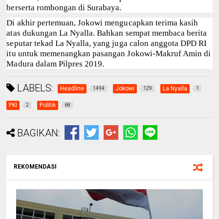
berserta rombongan di Surabaya.
Di akhir pertemuan, Jokowi mengucapkan terima kasih
atas dukungan La Nyalla. Bahkan sempat membaca berita
seputar tekad La Nyalla, yang juga calon anggota DPD RI
itu untuk memenangkan pasangan Jokowi-Makruf Amin di
Madura dalam Pilpres 2019.
LABELS:
Headline
Jokowi
La Nyalla
1494
129
1
PKI
Politik
2
68
BAGIKAN:
REKOMENDASI