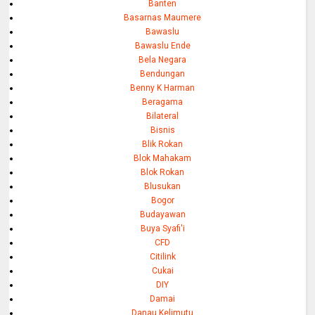
Banten
Basarnas Maumere
Bawaslu
Bawaslu Ende
Bela Negara
Bendungan
Benny K Harman
Beragama
Bilateral
Bisnis
Blik Rokan
Blok Mahakam
Blok Rokan
Blusukan
Bogor
Budayawan
Buya Syafi'i
CFD
Citilink
Cukai
DIY
Damai
Danau Kelimutu