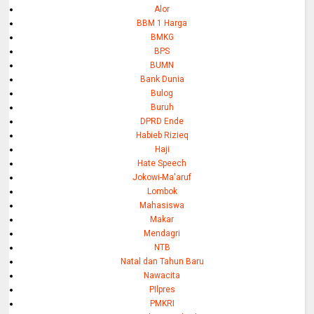
Alor
BBM 1 Harga
BMKG
BPS
BUMN
Bank Dunia
Bulog
Buruh
DPRD Ende
Habieb Rizieq
Haji
Hate Speech
Jokowi-Ma'aruf
Lombok
Mahasiswa
Makar
Mendagri
NTB
Natal dan Tahun Baru
Nawacita
PIlpres
PMKRI