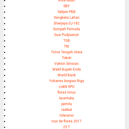
Rote Ndao
SBY
Sekjen PBB
Sengketa Lahan
Sriwijaya SJ-182
Sumpah Pemuda
Susi Pudjiastuti
TGB
TNI
Timor Tengah Utara
Tokoh
Vaksin Sinovac
Wakil Bupati Ende
World Bank
Yohanes borgias Riga
coklit KPU
flores timur
larantuka
pemilu
radikal
toleransi
tour de flores 2017
23 T