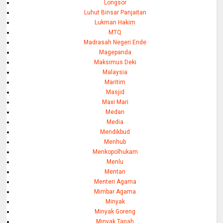
Longsor
Luhut Binsar Panjaitan
Lukman Hakim
MTQ
Madrasah Negeri Ende
Magepanda
Maksimus Deki
Malaysia
Maritim
Masjid
Maxi Mari
Medan
Media
Mendikbud
Menhub
Menkopolhukam
Menlu
Mentan
Menteri Agama
Mimbar Agama
Minyak
Minyak Goreng
Minyak Tanah