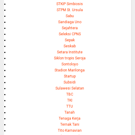
STKIP Simbiosis
STPM St. Ursula
Sabu
Sandiaga Uno
Sejahtera
Seleksi CPNS
Sepak
Seskab
Setara Institute
Siklon tropis Seroja
Sontoloyo
Stadion Marilonga
Startup
Subsidi
Sulawesi Selatan
TBC
TKI
TTU
Tanah
Tenaga Kerja
Ternak Tani
Tito Karnavian