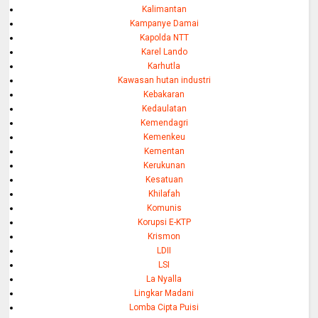
Kalimantan
Kampanye Damai
Kapolda NTT
Karel Lando
Karhutla
Kawasan hutan industri
Kebakaran
Kedaulatan
Kemendagri
Kemenkeu
Kementan
Kerukunan
Kesatuan
Khilafah
Komunis
Korupsi E-KTP
Krismon
LDII
LSI
La Nyalla
Lingkar Madani
Lomba Cipta Puisi