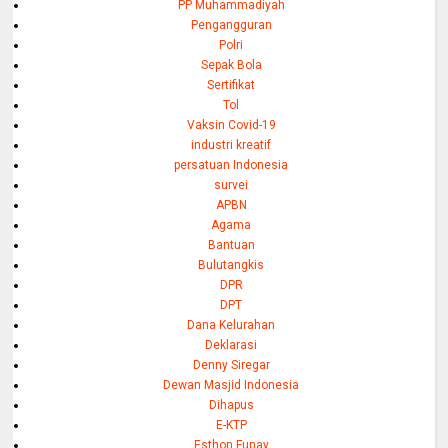
PP Muhammadiyah
Pengangguran
Polri
Sepak Bola
Sertifikat
Tol
Vaksin Covid-19
industri kreatif
persatuan Indonesia
survei
APBN
Agama
Bantuan
Bulutangkis
DPR
DPT
Dana Kelurahan
Deklarasi
Denny Siregar
Dewan Masjid Indonesia
Dihapus
E-KTP
Esthon Funay