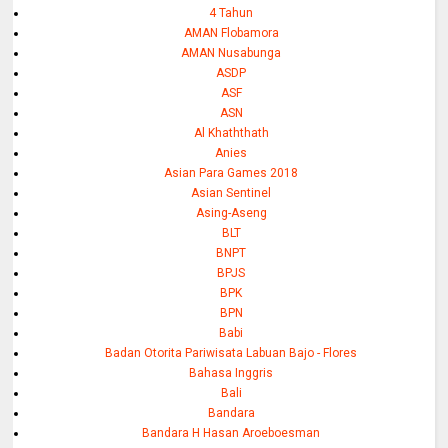
4 Tahun
AMAN Flobamora
AMAN Nusabunga
ASDP
ASF
ASN
Al Khaththath
Anies
Asian Para Games 2018
Asian Sentinel
Asing-Aseng
BLT
BNPT
BPJS
BPK
BPN
Babi
Badan Otorita Pariwisata Labuan Bajo - Flores
Bahasa Inggris
Bali
Bandara
Bandara H Hasan Aroeboesman