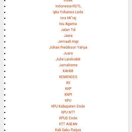
Imlek
Indonesia-RDTL
Iptu Yohanes Lede
Isra Mi'raj
Isu Agama
Jalan Tol
Jawa
Jemaah Haji
Johan Fredikson Yahya
Juara
Julie Laiskodat
Jurnalisme
KAHMI
KEMENDES
KII
KKP
KNPI
KPU
KPU Kabupaten Ende
KPU NTT
KPUD Ende
KTT ASEAN
Kab Sabu Raijua