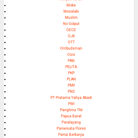
Moke
Mosalaki
Muslim
No Golput
OECD
OJK
OTT
Ombudsman
Osis
PAN
PELITA
PKP
PLAN
PMII
PNS
PT Pratama Yahya Abadi
PWI
Panglima TNI
Papua Barat
Paralayang
Pariwisata Flores
Partai Berkarya