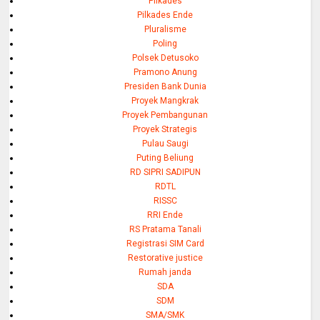
Pilkades
Pilkades Ende
Pluralisme
Poling
Polsek Detusoko
Pramono Anung
Presiden Bank Dunia
Proyek Mangkrak
Proyek Pembangunan
Proyek Strategis
Pulau Saugi
Puting Beliung
RD SIPRI SADIPUN
RDTL
RISSC
RRI Ende
RS Pratama Tanali
Registrasi SIM Card
Restorative justice
Rumah janda
SDA
SDM
SMA/SMK