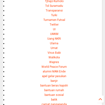
Tjhajo Kumolo
Tol Suramadu
Transparansi
Turki
Turnamen Futsal
Twitter
UI
UMKM
Uang NKRI
Ulama
Umat
Virus Babi
Walikota
Wapres
World Peace Forum
alumni MAN Ende
apel gelar pasukan
banjir
bantuan beras kapolri
bantuan rumah
bantuan sosial
batik
camat nangapanda