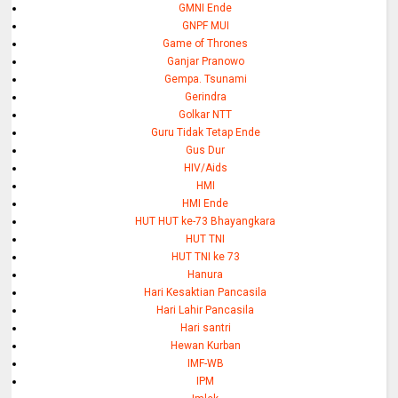
GMNI Ende
GNPF MUI
Game of Thrones
Ganjar Pranowo
Gempa. Tsunami
Gerindra
Golkar NTT
Guru Tidak Tetap Ende
Gus Dur
HIV/Aids
HMI
HMI Ende
HUT HUT ke-73 Bhayangkara
HUT TNI
HUT TNI ke 73
Hanura
Hari Kesaktian Pancasila
Hari Lahir Pancasila
Hari santri
Hewan Kurban
IMF-WB
IPM