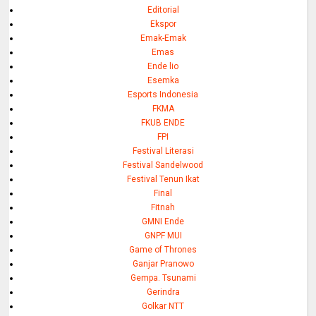
Editorial
Ekspor
Emak-Emak
Emas
Ende lio
Esemka
Esports Indonesia
FKMA
FKUB ENDE
FPI
Festival Literasi
Festival Sandelwood
Festival Tenun Ikat
Final
Fitnah
GMNI Ende
GNPF MUI
Game of Thrones
Ganjar Pranowo
Gempa. Tsunami
Gerindra
Golkar NTT