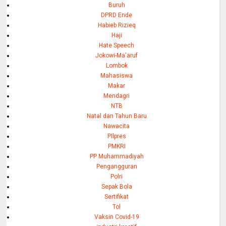
Buruh
DPRD Ende
Habieb Rizieq
Haji
Hate Speech
Jokowi-Ma'aruf
Lombok
Mahasiswa
Makar
Mendagri
NTB
Natal dan Tahun Baru
Nawacita
PIlpres
PMKRI
PP Muhammadiyah
Pengangguran
Polri
Sepak Bola
Sertifikat
Tol
Vaksin Covid-19