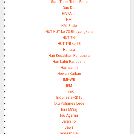
Guru Tidak Tetap Ende
Gus Dur
HIV/Aids
HMI
HMI Ende
HUT HUT ke-73 Bhayangkara
HUT TNI
HUT TNI ke 73
Hanura
Hari Kesaktian Pancasila
Hari Lahir Pancasila
Hari santri
Hewan Kurban
IMF-WB
IPM
Imlek
Indonesia-RDTL
Iptu Yohanes Lede
Isra Mi'raj
Isu Agama
Jalan Tol
Jawa
Jemaah Haji