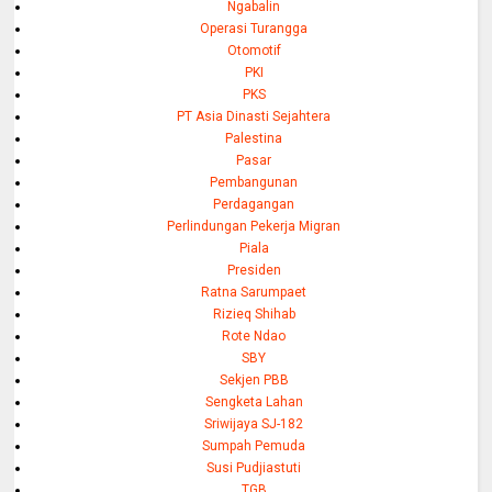
Ngabalin
Operasi Turangga
Otomotif
PKI
PKS
PT Asia Dinasti Sejahtera
Palestina
Pasar
Pembangunan
Perdagangan
Perlindungan Pekerja Migran
Piala
Presiden
Ratna Sarumpaet
Rizieq Shihab
Rote Ndao
SBY
Sekjen PBB
Sengketa Lahan
Sriwijaya SJ-182
Sumpah Pemuda
Susi Pudjiastuti
TGB