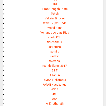
TNI
Timor Tengah Utara
Tokoh
Vaksin Sinovac
Wakil Bupati Ende
World Bank
Yohanes borgias Riga
coklit KPU
flores timur
larantuka
pemilu
radikal
toleransi
tour de flores 2017
23 T
4 Tahun
AMAN Flobamora
AMAN Nusabunga
ASDP
ASF
ASN
Al Khaththath