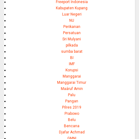
Freeport Indonesia
Kabupaten Kupang
Luar Negeri
NU
Perikanan
Persatuan
Sri Mulyani
pilkada
sumba barat
BI
IMF
Korupsi
Manggarai
Manggarai Timur
Maáruf Amin
Palu
Pangan
Pilres 2019
Prabowo
Belu
Bencana
Djafar Achmad
GMNI