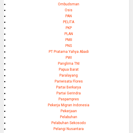
Ombudsman
Osis
PAN
PELITA
PKP
PLAN
PMII
PNS
PT Pratama Yahya Abadi
PWI
Panglima TNI
Papua Barat
Paralayang
Pariwisata Flores
Partai Berkarya
Partai Gerindra
Paspampres
Pekerja Migran Indonesia
Pekerjaan
Pelabuhan
Pelabuhan Sekosodo
Pelangi Nusantara