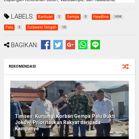
LABELS:
Bantuan
Gempa
Headline
2
9
1494
Palu
Sulawesi Tengah
5
10
BAGIKAN:
REKOMENDASI
Timses: Kunjungi Korban Gempa Palu Bukti
Jokowi Prioritaskan Rakyat daripada
Kampanye