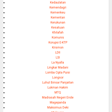
Kedaulatan
Kemendagri
Kemenkeu
Kementan
Kerukunan
Kesatuan
Khilafah
Komunis
Korupsi E-KTP
Krismon
LDII
LSI
La Nyalla
Lingkar Madani
Lomba Cipta Puisi
Longsor
Luhut Binsar Panjaitan
Lukman Hakim
MTQ
Madrasah Negeri Ende
Magepanda
Maksimus Deki