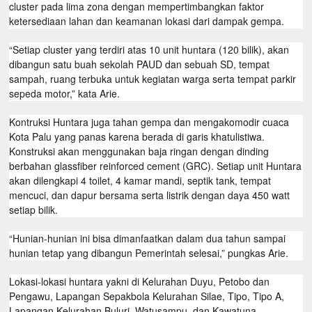
cluster pada lima zona dengan mempertimbangkan faktor
ketersediaan lahan dan keamanan lokasi dari dampak gempa.
“Setiap cluster yang terdiri atas 10 unit huntara (120 bilik), akan
dibangun satu buah sekolah PAUD dan sebuah SD, tempat
sampah, ruang terbuka untuk kegiatan warga serta tempat parkir
sepeda motor,” kata Arie.
Kontruksi Huntara juga tahan gempa dan mengakomodir cuaca
Kota Palu yang panas karena berada di garis khatulistiwa.
Konstruksi akan menggunakan baja ringan dengan dinding
berbahan glassfiber reinforced cement (GRC). Setiap unit Huntara
akan dilengkapi 4 toilet, 4 kamar mandi, septik tank, tempat
mencuci, dan dapur bersama serta listrik dengan daya 450 watt
setiap bilik.
“Hunian-hunian ini bisa dimanfaatkan dalam dua tahun sampai
hunian tetap yang dibangun Pemerintah selesai,” pungkas Arie.
Lokasi-lokasi huntara yakni di Kelurahan Duyu, Petobo dan
Pengawu, Lapangan Sepakbola Kelurahan Silae, Tipo, Tipo A,
Lapangan Kelurahan Buluri, Watusampu, dan Kawatuna
.