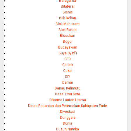
Beragama
Bilateral
Bisnis
Blik Rokan
Blok Mahakam
Blok Rokan
Blusukan
Bogor
Budayawan
Buya Syafi'i
CFD
Citilink
Cukai
DIY
Damai
Danau Kelimutu
Desa Tiwu Sora
Dharma Lautan Utama
Dinas Pertanian dan Peternakan Kabupaten Ende
Divestasi
Donggala
Dunia
Dusun Numba