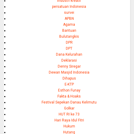
industri kreatif
persatuan Indonesia
survei
APBN
Agama
Bantuan
Bulutangkis
DPR
DPT
Dana Kelurahan
Deklarasi
Denny Siregar
Dewan Masjid Indonesia
Dihapus
E-KTP
Esthon Funay
Fakta & Hoaks
Festival Sepekan Danau Kelimutu
Golkar
HUT RI ke 73
Hari Raya Idul Fitri
Hukum
Hutang