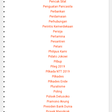
Pencak Silat
Penguatan Pancasila
Perbankan
Perdamaian
Perhubungan
Perintis Kemerdekaan
Persija
Pertamina
Pesantren
Petani
Philipus Kami
Pidato Jokowi
Pilbup
Pileg 2019
Pilkada NTT 2019
Pilkades
Pilkades Ende
Pluralisme
Poling
Polsek Detusoko
Pramono Anung
Presiden Bank Dunia
Proyek Mangkrak