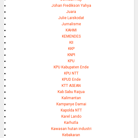
Johan Fredikson Yahya
Juara
Julie Laiskodat
Jurnalisme
KAHMI
KEMENDES
KII
KKP
KNPI
KPU
KPU Kabupaten Ende
KPU NTT
KPUD Ende
KTT ASEAN
Kab Sabu Raijua
Kalimantan
Kampanye Damai
Kapolda NTT
Karel Lando
Karhutla
Kawasan hutan industri
Kebakaran