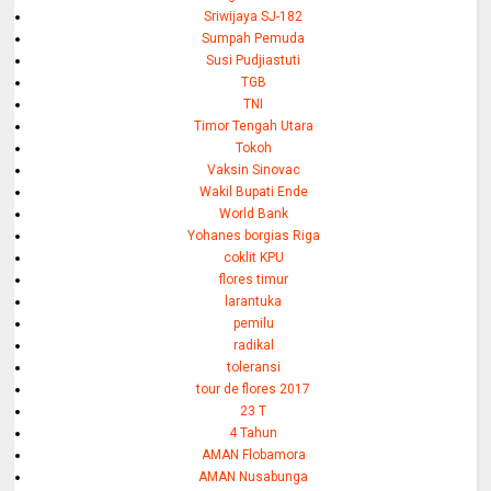
Sriwijaya SJ-182
Sumpah Pemuda
Susi Pudjiastuti
TGB
TNI
Timor Tengah Utara
Tokoh
Vaksin Sinovac
Wakil Bupati Ende
World Bank
Yohanes borgias Riga
coklit KPU
flores timur
larantuka
pemilu
radikal
toleransi
tour de flores 2017
23 T
4 Tahun
AMAN Flobamora
AMAN Nusabunga