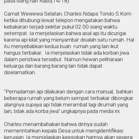
pada siang hari Rabu(14/18).
Camat Wewewa Selatan,
Charles Ndapa Tondo S.Kom
ketika dihubungi lewat tel
ep
on mengatakan bahwa
kebakaran terjadi sekitar pukul 02.00 siang waktu
setempat. Ia menjelaskan bahwa asal api itu dicurigai
karena api kilat yang menyambar disalah satu rumah. Hal
itu menyebabkan kedua buah
rumah
yang lain
ikut
hangus terbakar.
Ia menjelaskan tidak ada korban jiwa
dalam peristiwa
tersebut
. Namun hewan peli
h
araan
keluarga
dan barang barang lain
tidak dapat
diselamatkan.
"Pemadaman api dilakukan dengan cara manual,
bahkan
beberapa rumah yang belum sempat terbakar dibongkar
alangnya supaya api tidak merambat lagi dirumah yang
lain, tidak ada korba jiwa"
u
ngkapnya pada media ini.
Charles menambahakan bahwa dirinya sudah
meme
rintahkan kepala Desa untuk mengidentifikasi
kerugian. Ia menjelaskan keesokan harinya akan segera