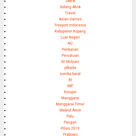
SARA
Sidang Ahok
Travel
Asian Games
Freeport Indonesia
Kabupaten Kupang
Luar Negeri
NU
Perikanan
Persatuan
Sri Mulyani
pilkada
sumba barat
BI
IMF
Korupsi
Manggarai
Manggarai Timur
Maáruf Amin
Palu
Pangan
Pilres 2019
Prabowo