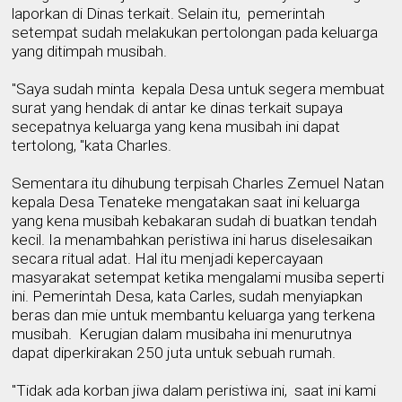
laporkan
di Dinas terkait. Selain itu,
pemerintah
setempat sudah melakukan pertolongan pada keluarga
yang ditimpah musibah.
"Saya sudah
minta
kepala Desa untuk segera membuat
surat yang hendak di antar ke dinas terkait supaya
secepatnya keluarga yang kena mus
i
bah ini dapat
tertolong, "kata Charles.
Sementara itu dihubung terpisah Charles Zemuel Natan
kepala Desa Tenateke mengatakan saat ini keluarga
yang kena musibah kebakaran sudah di buatkan tendah
kecil. Ia menambahkan peristiwa ini harus diselesaikan
secara ritual adat.
H
al itu menjadi kepercayaan
masyarakat setempat ketika mengalami
musiba
seperti
ini.
P
emerintah Desa
, kata Carles,
sudah menyiapkan
beras dan mie untuk membantu keluarga yang terkena
musibah.
K
erugian dalam musibaha ini
menurutnya
dapat diperkirakan
250 juta
untuk sebuah rumah
.
"Tidak ada korban jiwa dalam peristiwa ini,
saat ini kami