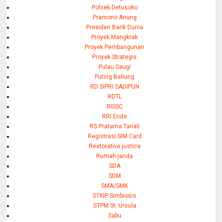
Polsek Detusoko
Pramono Anung
Presiden Bank Dunia
Proyek Mangkrak
Proyek Pembangunan
Proyek Strategis
Pulau Saugi
Puting Beliung
RD SIPRI SADIPUN
RDTL
RISSC
RRI Ende
RS Pratama Tanali
Registrasi SIM Card
Restorative justice
Rumah janda
SDA
SDM
SMA/SMK
STKIP Simbiosis
STPM St. Ursula
Sabu