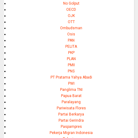
No Golput
OECD
OJK
OTT
Ombudsman
Osis
PAN
PELITA
PKP
PLAN
PMII
PNS
PT Pratama Yahya Abadi
PWI
Panglima TNI
Papua Barat
Paralayang
Pariwisata Flores
Partai Berkarya
Partai Gerindra
Paspampres
Pekerja Migran Indonesia