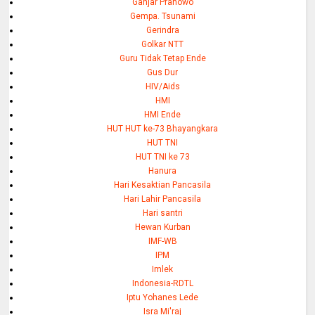
Ganjar Pranowo
Gempa. Tsunami
Gerindra
Golkar NTT
Guru Tidak Tetap Ende
Gus Dur
HIV/Aids
HMI
HMI Ende
HUT HUT ke-73 Bhayangkara
HUT TNI
HUT TNI ke 73
Hanura
Hari Kesaktian Pancasila
Hari Lahir Pancasila
Hari santri
Hewan Kurban
IMF-WB
IPM
Imlek
Indonesia-RDTL
Iptu Yohanes Lede
Isra Mi'raj