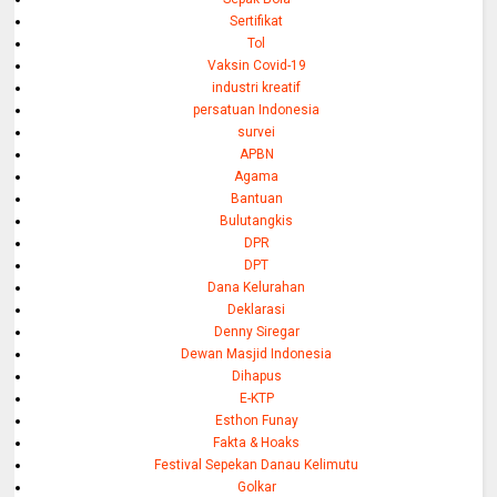
Sertifikat
Tol
Vaksin Covid-19
industri kreatif
persatuan Indonesia
survei
APBN
Agama
Bantuan
Bulutangkis
DPR
DPT
Dana Kelurahan
Deklarasi
Denny Siregar
Dewan Masjid Indonesia
Dihapus
E-KTP
Esthon Funay
Fakta & Hoaks
Festival Sepekan Danau Kelimutu
Golkar