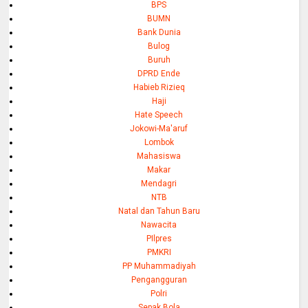
BPS
BUMN
Bank Dunia
Bulog
Buruh
DPRD Ende
Habieb Rizieq
Haji
Hate Speech
Jokowi-Ma'aruf
Lombok
Mahasiswa
Makar
Mendagri
NTB
Natal dan Tahun Baru
Nawacita
PIlpres
PMKRI
PP Muhammadiyah
Pengangguran
Polri
Sepak Bola