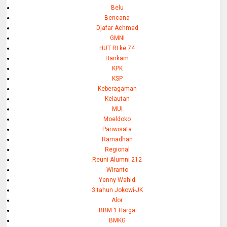
Belu
Bencana
Djafar Achmad
GMNI
HUT RI ke 74
Hankam
KPK
KSP
Keberagaman
Kelautan
MUI
Moeldoko
Pariwisata
Ramadhan
Regional
Reuni Alumni 212
Wiranto
Yenny Wahid
3 tahun Jokowi-JK
Alor
BBM 1 Harga
BMKG