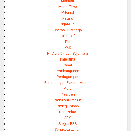
Menkeu
Mensi Tiwe
Milenial
Nataru
Ngabalin
Operasi Turangga
Otomotif
PKI
PKS
PT Asia Dinasti Sejahtera
Palestina
Pasar
Pembangunan
Perdagangan
Perlindungan Pekerja Migran
Piala
Presiden
Ratna Sarumpaet
Rizieq Shihab
Rote Ndao
SBY
Sekjen PBB
Sengketa Lahan