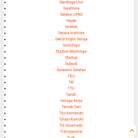
Sandiaga Uno
Sejahtera
Seleksi CPNS
Sepak
Seskab
Setara Institute
Siklon tropis Seroja
Sontoloyo
Stadion Marilonga
Startup
Subsidi
Sulawesi Selatan
TBC
TKI
TTU
Tanah
Tenaga Kerja
Ternak Tani
Tito Karnavian
Tjhajo Kumolo
Tol Suramadu
Transparansi
Turki