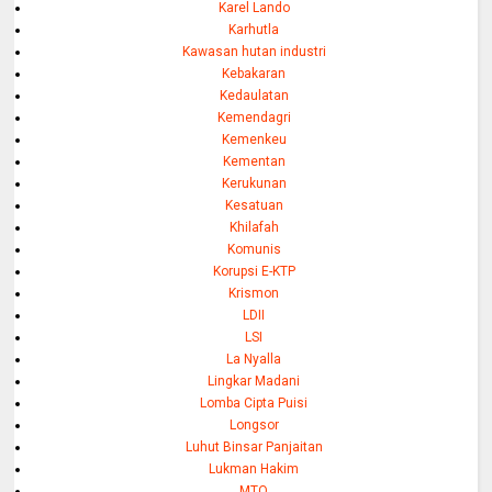
Karel Lando
Karhutla
Kawasan hutan industri
Kebakaran
Kedaulatan
Kemendagri
Kemenkeu
Kementan
Kerukunan
Kesatuan
Khilafah
Komunis
Korupsi E-KTP
Krismon
LDII
LSI
La Nyalla
Lingkar Madani
Lomba Cipta Puisi
Longsor
Luhut Binsar Panjaitan
Lukman Hakim
MTQ