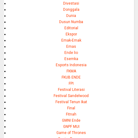
Divestasi
Donggala
Dunia
Dusun Numba
Editorial
Ekspor
Emak-Emak
Emas
Ende lio
Esemka
Esports Indonesia
FKMA
FKUB ENDE
FPI
Festival Literasi
Festival Sandelwood
Festival Tenun Ikat
Final
Fitnah
GMNI Ende
GNPF MUI
Game of Thrones