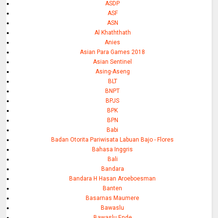
ASDP
ASF
ASN
Al Khaththath
Anies
Asian Para Games 2018
Asian Sentinel
Asing-Aseng
BLT
BNPT
BPJS
BPK
BPN
Babi
Badan Otorita Pariwisata Labuan Bajo - Flores
Bahasa Inggris
Bali
Bandara
Bandara H Hasan Aroeboesman
Banten
Basarnas Maumere
Bawaslu
Bawaslu Ende