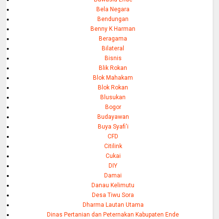
Bela Negara
Bendungan
Benny K Harman
Beragama
Bilateral
Bisnis
Blik Rokan
Blok Mahakam
Blok Rokan
Blusukan
Bogor
Budayawan
Buya Syafi'i
CFD
Citilink
Cukai
DIY
Damai
Danau Kelimutu
Desa Tiwu Sora
Dharma Lautan Utama
Dinas Pertanian dan Peternakan Kabupaten Ende