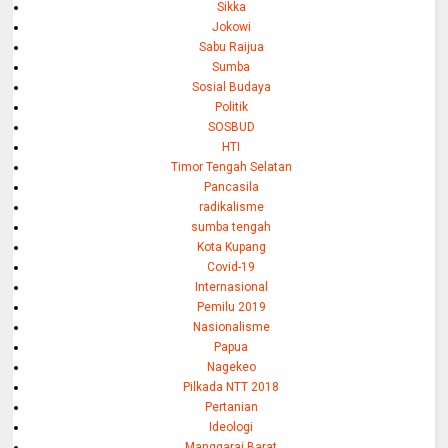
Sikka
Jokowi
Sabu Raijua
Sumba
Sosial Budaya
Politik
SOSBUD
HTI
Timor Tengah Selatan
Pancasila
radikalisme
sumba tengah
Kota Kupang
Covid-19
Internasional
Pemilu 2019
Nasionalisme
Papua
Nagekeo
Pilkada NTT 2018
Pertanian
Ideologi
Manggarai Barat