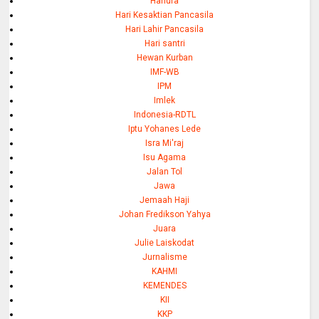
Hanura
Hari Kesaktian Pancasila
Hari Lahir Pancasila
Hari santri
Hewan Kurban
IMF-WB
IPM
Imlek
Indonesia-RDTL
Iptu Yohanes Lede
Isra Mi'raj
Isu Agama
Jalan Tol
Jawa
Jemaah Haji
Johan Fredikson Yahya
Juara
Julie Laiskodat
Jurnalisme
KAHMI
KEMENDES
KII
KKP