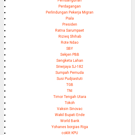
Pembangunan
Perdagangan
Perlindungan Pekerja Migran
Piala
Presiden
Ratna Sarumpaet
Rizieq Shihab
Rote Ndao
SBY
Sekjen PBB
Sengketa Lahan
Sriwijaya SJ-182
Sumpah Pemuda
Susi Pudjiastuti
TGB
TNI
Timor Tengah Utara
Tokoh
Vaksin Sinovac
Wakil Bupati Ende
World Bank
Yohanes borgias Riga
coklit KPU