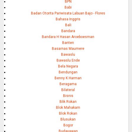
BPN
Babi
Badan Otorita Pariwisata Labuan Bajo - Flores
Bahasa Inggris
Bali
Bandara
Bandara H Hasan Aroeboesman
Banten
Basarnas Maumere
Bawaslu
Bawaslu Ende
Bela Negara
Bendungan
Benny K Harman
Beragama
Bilateral
Bisnis
Blik Rokan
Blok Mahakam
Blok Rokan
Blusukan
Bogor
Budayawan