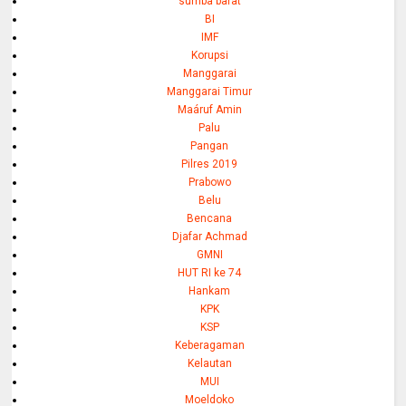
sumba barat
BI
IMF
Korupsi
Manggarai
Manggarai Timur
Maáruf Amin
Palu
Pangan
Pilres 2019
Prabowo
Belu
Bencana
Djafar Achmad
GMNI
HUT RI ke 74
Hankam
KPK
KSP
Keberagaman
Kelautan
MUI
Moeldoko