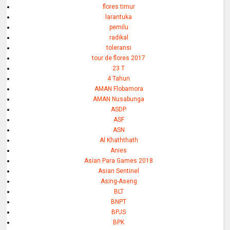
flores timur
larantuka
pemilu
radikal
toleransi
tour de flores 2017
23 T
4 Tahun
AMAN Flobamora
AMAN Nusabunga
ASDP
ASF
ASN
Al Khaththath
Anies
Asian Para Games 2018
Asian Sentinel
Asing-Aseng
BLT
BNPT
BPJS
BPK