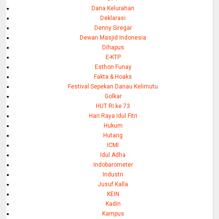
Dana Kelurahan
Deklarasi
Denny Siregar
Dewan Masjid Indonesia
Dihapus
E-KTP
Esthon Funay
Fakta & Hoaks
Festival Sepekan Danau Kelimutu
Golkar
HUT RI ke 73
Hari Raya Idul Fitri
Hukum
Hutang
ICMI
Idul Adha
Indobarometer
Industri
Jusuf Kalla
KEIN
Kadin
Kampus