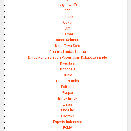
Buya Syafi'i
CFD
Citilink
Cukai
DIY
Damai
Danau Kelimutu
Desa Tiwu Sora
Dharma Lautan Utama
Dinas Pertanian dan Peternakan Kabupaten Ende
Divestasi
Donggala
Dunia
Dusun Numba
Editorial
Ekspor
Emak-Emak
Emas
Ende lio
Esemka
Esports Indonesia
FKMA