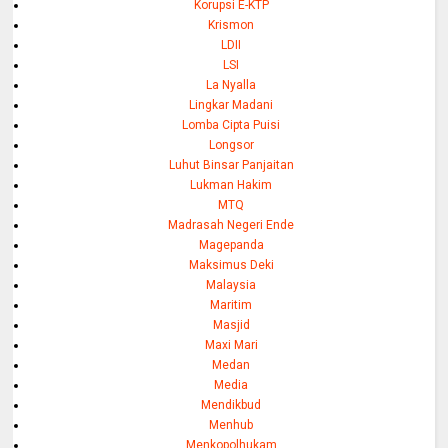
Korupsi E-KTP
Krismon
LDII
LSI
La Nyalla
Lingkar Madani
Lomba Cipta Puisi
Longsor
Luhut Binsar Panjaitan
Lukman Hakim
MTQ
Madrasah Negeri Ende
Magepanda
Maksimus Deki
Malaysia
Maritim
Masjid
Maxi Mari
Medan
Media
Mendikbud
Menhub
Menkopolhukam