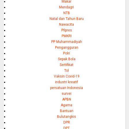
Makar
Mendagri
NTB
Natal dan Tahun Baru
Nawacita
PIlpres
PMKRI
PP Muhammadiyah
Pengangguran
Polri
Sepak Bola
Sertifikat
Tol
Vaksin Covid-19
industri kreatif
persatuan Indonesia
survei
APBN
Agama
Bantuan
Bulutangkis
DPR
DPT