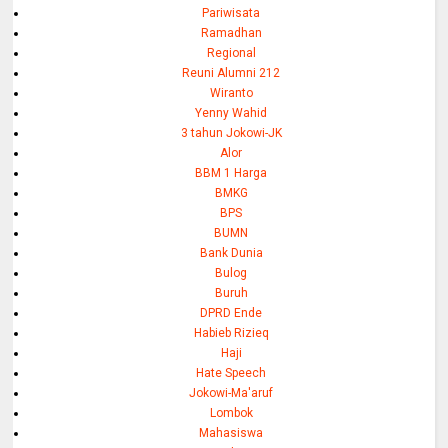
Pariwisata
Ramadhan
Regional
Reuni Alumni 212
Wiranto
Yenny Wahid
3 tahun Jokowi-JK
Alor
BBM 1 Harga
BMKG
BPS
BUMN
Bank Dunia
Bulog
Buruh
DPRD Ende
Habieb Rizieq
Haji
Hate Speech
Jokowi-Ma'aruf
Lombok
Mahasiswa