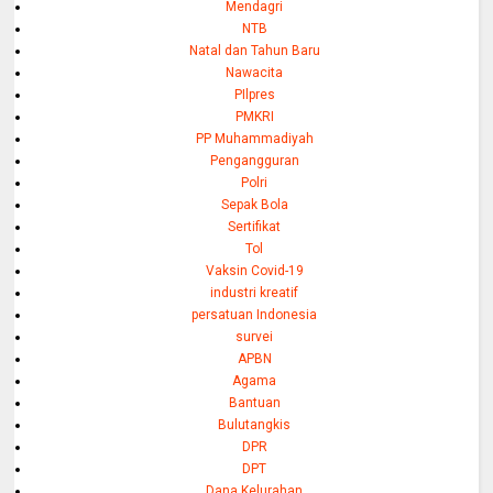
Mendagri
NTB
Natal dan Tahun Baru
Nawacita
PIlpres
PMKRI
PP Muhammadiyah
Pengangguran
Polri
Sepak Bola
Sertifikat
Tol
Vaksin Covid-19
industri kreatif
persatuan Indonesia
survei
APBN
Agama
Bantuan
Bulutangkis
DPR
DPT
Dana Kelurahan