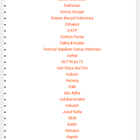
Deklarasi
Denny Siregar
Dewan Masjid Indonesia
Dihapus
E-KTP
Esthon Funay
Fakta & Hoaks
Festival Sepekan Danau Kelimutu
Golkar
HUT RI ke 73
Hari Raya Idul Fitri
Hukum
Hutang
ICMI
Idul Adha
Indobarometer
Industri
Jusuf Kalla
KEIN
Kadin
Kampus
Kapolri