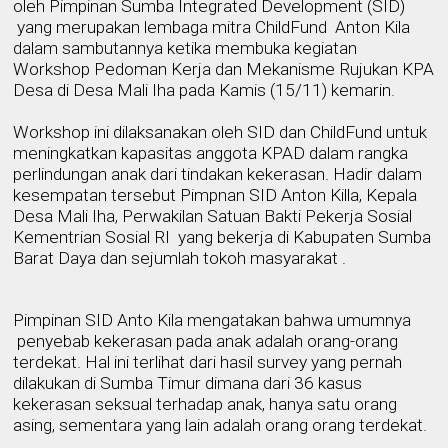
oleh Pimpinan
Sumba Integrated Development
(SID)
yang merupakan lembaga
mitra Ch
i
l
d
Fund
Anton Kila
dalam sambutannya ketika membuka kegiatan
Workshop Pedoman Kerja dan Mekanisme Rujukan KPA
Desa di Desa Mali Iha pada Kamis (15/11) kemarin.
Workshop ini dilaksanakan oleh SID dan ChildFund untuk
meningkatkan kapasitas anggota KPAD dalam rangka
perlindungan anak dari tindakan kekerasan. Hadir dalam
kesempatan tersebut Pimpnan SID Anton Killa, Kepala
Desa Mali Iha,
Perwakilan Satuan Bakti Pekerja Sosial
Kementrian Sosial RI
yang bekerja di Kabupaten Sumba
Barat Daya dan sejumlah tokoh masyarakat
.
Pimpinan SID Anto Kila mengatakan bahwa
umumnya
penyebab kekerasan pada anak
adalah
orang-orang
terdekat.
Hal ini terlihat dari hasil survey yang pernah
dilakukan di Sumba Timur dimana d
ari 36 kasus
kekerasan
seksual
terhadap anak,
hanya satu orang
asing
, sementara yang lain adalah orang orang terdekat
.