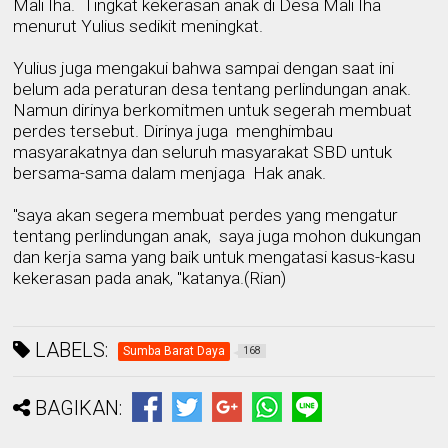
Mali Iha.
T
ingkat kekerasan anak di Desa
Mali Ih
a
menurut Yulius
sedikit meningkat.
Yulius juga mengakui bahwa sampai dengan saat ini
belum ada peraturan desa tentang perlindungan anak.
Namun dirinya berkomitmen untuk segerah membuat
perdes tersebut. Dirinya juga
menghimbau
masyarakatnya dan seluruh masyarakat SBD untuk
bersama-sama dalam menjaga
Hak anak.
"saya akan segera membuat perdes yang mengatur
tentang perlindungan anak,
saya juga mohon dukungan
dan kerja sama yang baik untuk mengatasi kasus-kasu
kekerasan pada anak, "
katanya
.(Rian)
LABELS:
Sumba Barat Daya
168
BAGIKAN: