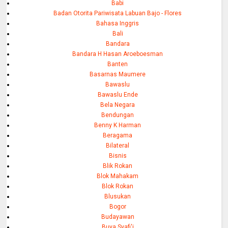
Babi
Badan Otorita Pariwisata Labuan Bajo - Flores
Bahasa Inggris
Bali
Bandara
Bandara H Hasan Aroeboesman
Banten
Basarnas Maumere
Bawaslu
Bawaslu Ende
Bela Negara
Bendungan
Benny K Harman
Beragama
Bilateral
Bisnis
Blik Rokan
Blok Mahakam
Blok Rokan
Blusukan
Bogor
Budayawan
Buya Syafi'i