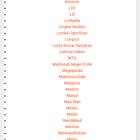
Krismon
LDII
LSI
La Nyalla
Lingkar Madani
Lomba Cipta Puisi
Longsor
Luhut Binsar Panjaitan
Lukman Hakim
MTQ
Madrasah Negeri Ende
Magepanda
Maksimus Deki
Malaysia
Maritim
Masjid
Maxi Mari
Medan
Media
Mendikbud
Menhub
Menkopolhukam
Menlu