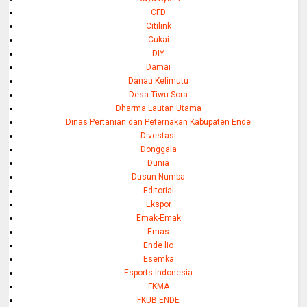
CFD
Citilink
Cukai
DIY
Damai
Danau Kelimutu
Desa Tiwu Sora
Dharma Lautan Utama
Dinas Pertanian dan Peternakan Kabupaten Ende
Divestasi
Donggala
Dunia
Dusun Numba
Editorial
Ekspor
Emak-Emak
Emas
Ende lio
Esemka
Esports Indonesia
FKMA
FKUB ENDE