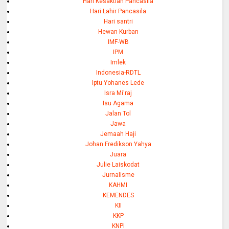
Hari Kesaktian Pancasila
Hari Lahir Pancasila
Hari santri
Hewan Kurban
IMF-WB
IPM
Imlek
Indonesia-RDTL
Iptu Yohanes Lede
Isra Mi'raj
Isu Agama
Jalan Tol
Jawa
Jemaah Haji
Johan Fredikson Yahya
Juara
Julie Laiskodat
Jurnalisme
KAHMI
KEMENDES
KII
KKP
KNPI