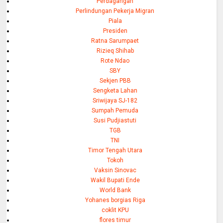
Perdagangan
Perlindungan Pekerja Migran
Piala
Presiden
Ratna Sarumpaet
Rizieq Shihab
Rote Ndao
SBY
Sekjen PBB
Sengketa Lahan
Sriwijaya SJ-182
Sumpah Pemuda
Susi Pudjiastuti
TGB
TNI
Timor Tengah Utara
Tokoh
Vaksin Sinovac
Wakil Bupati Ende
World Bank
Yohanes borgias Riga
coklit KPU
flores timur