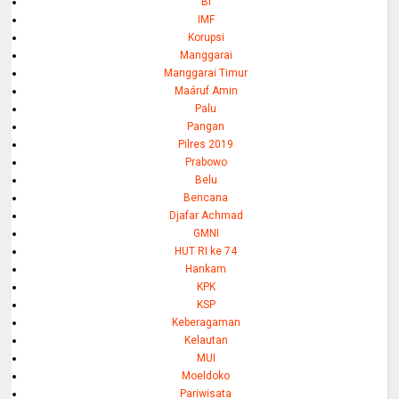
BI
IMF
Korupsi
Manggarai
Manggarai Timur
Maáruf Amin
Palu
Pangan
Pilres 2019
Prabowo
Belu
Bencana
Djafar Achmad
GMNI
HUT RI ke 74
Hankam
KPK
KSP
Keberagaman
Kelautan
MUI
Moeldoko
Pariwisata