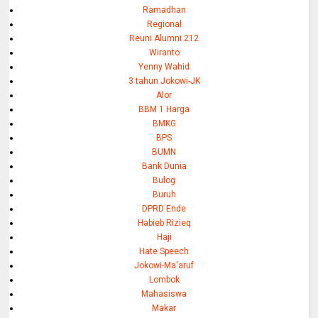
Ramadhan
Regional
Reuni Alumni 212
Wiranto
Yenny Wahid
3 tahun Jokowi-JK
Alor
BBM 1 Harga
BMKG
BPS
BUMN
Bank Dunia
Bulog
Buruh
DPRD Ende
Habieb Rizieq
Haji
Hate Speech
Jokowi-Ma'aruf
Lombok
Mahasiswa
Makar