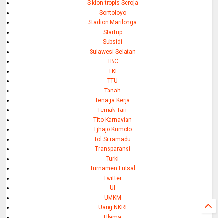
Siklon tropis Seroja
Sontoloyo
Stadion Marilonga
Startup
Subsidi
Sulawesi Selatan
TBC
TKI
TTU
Tanah
Tenaga Kerja
Ternak Tani
Tito Karnavian
Tjhajo Kumolo
Tol Suramadu
Transparansi
Turki
Turnamen Futsal
Twitter
UI
UMKM
Uang NKRI
Ulama