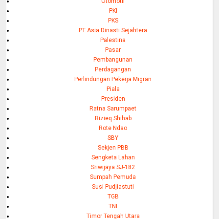
Otomotif
PKI
PKS
PT Asia Dinasti Sejahtera
Palestina
Pasar
Pembangunan
Perdagangan
Perlindungan Pekerja Migran
Piala
Presiden
Ratna Sarumpaet
Rizieq Shihab
Rote Ndao
SBY
Sekjen PBB
Sengketa Lahan
Sriwijaya SJ-182
Sumpah Pemuda
Susi Pudjiastuti
TGB
TNI
Timor Tengah Utara