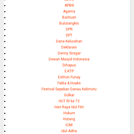
APBN
Agama
Bantuan
Bulutangkis
DPR
DPT
Dana Kelurahan
Deklarasi
Denny Siregar
Dewan Masjid Indonesia
Dihapus
E-KTP
Esthon Funay
Fakta & Hoaks
Festival Sepekan Danau Kelimutu
Golkar
HUT RI ke 73
Hari Raya Idul Fitri
Hukum
Hutang
ICMI
Idul Adha