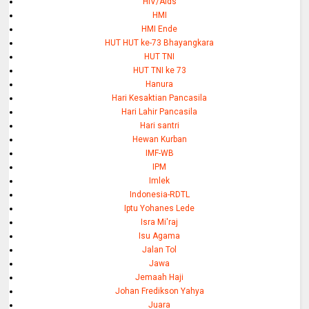
HIV/Aids
HMI
HMI Ende
HUT HUT ke-73 Bhayangkara
HUT TNI
HUT TNI ke 73
Hanura
Hari Kesaktian Pancasila
Hari Lahir Pancasila
Hari santri
Hewan Kurban
IMF-WB
IPM
Imlek
Indonesia-RDTL
Iptu Yohanes Lede
Isra Mi'raj
Isu Agama
Jalan Tol
Jawa
Jemaah Haji
Johan Fredikson Yahya
Juara