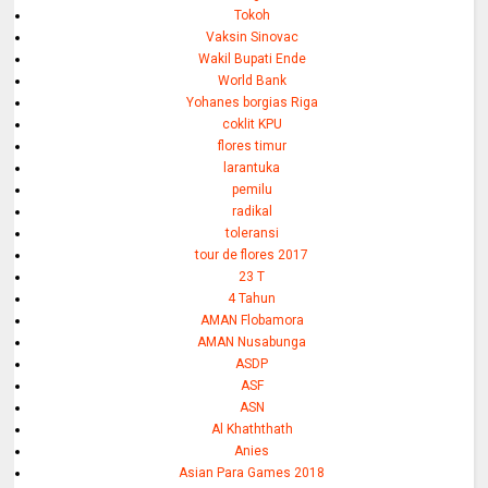
Tokoh
Vaksin Sinovac
Wakil Bupati Ende
World Bank
Yohanes borgias Riga
coklit KPU
flores timur
larantuka
pemilu
radikal
toleransi
tour de flores 2017
23 T
4 Tahun
AMAN Flobamora
AMAN Nusabunga
ASDP
ASF
ASN
Al Khaththath
Anies
Asian Para Games 2018