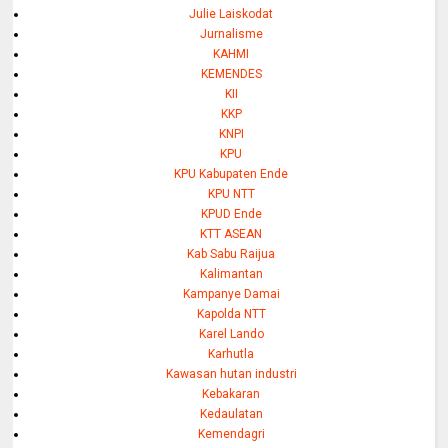
Julie Laiskodat
Jurnalisme
KAHMI
KEMENDES
KII
KKP
KNPI
KPU
KPU Kabupaten Ende
KPU NTT
KPUD Ende
KTT ASEAN
Kab Sabu Raijua
Kalimantan
Kampanye Damai
Kapolda NTT
Karel Lando
Karhutla
Kawasan hutan industri
Kebakaran
Kedaulatan
Kemendagri