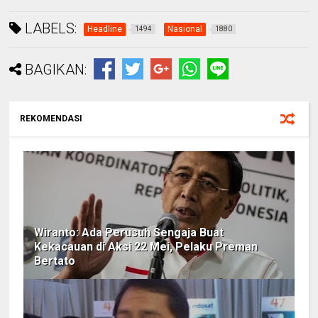
LABELS:
Headline
Nasional
1494
1880
BAGIKAN:
REKOMENDASI
Wiranto: Ada Perusuh Sengaja Buat
Kekacauan di Aksi 22 Mei, Pelaku Preman
Bertato