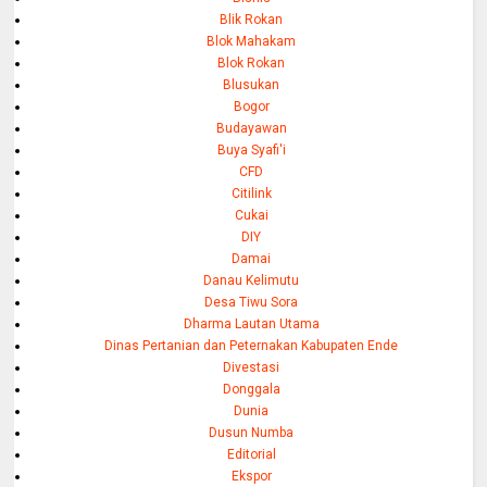
Blik Rokan
Blok Mahakam
Blok Rokan
Blusukan
Bogor
Budayawan
Buya Syafi'i
CFD
Citilink
Cukai
DIY
Damai
Danau Kelimutu
Desa Tiwu Sora
Dharma Lautan Utama
Dinas Pertanian dan Peternakan Kabupaten Ende
Divestasi
Donggala
Dunia
Dusun Numba
Editorial
Ekspor