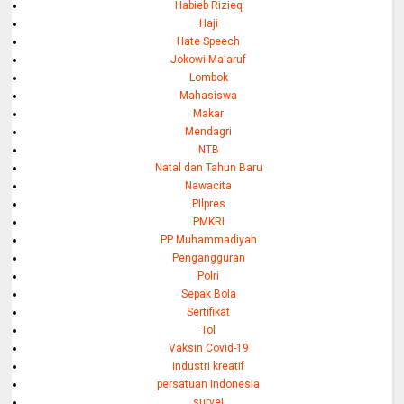
Habieb Rizieq
Haji
Hate Speech
Jokowi-Ma'aruf
Lombok
Mahasiswa
Makar
Mendagri
NTB
Natal dan Tahun Baru
Nawacita
PIlpres
PMKRI
PP Muhammadiyah
Pengangguran
Polri
Sepak Bola
Sertifikat
Tol
Vaksin Covid-19
industri kreatif
persatuan Indonesia
survei