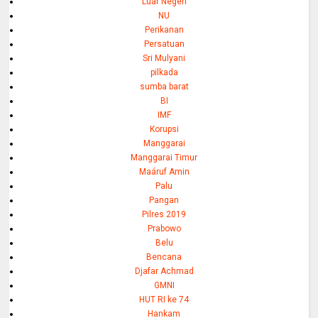
Luar Negeri
NU
Perikanan
Persatuan
Sri Mulyani
pilkada
sumba barat
BI
IMF
Korupsi
Manggarai
Manggarai Timur
Maáruf Amin
Palu
Pangan
Pilres 2019
Prabowo
Belu
Bencana
Djafar Achmad
GMNI
HUT RI ke 74
Hankam