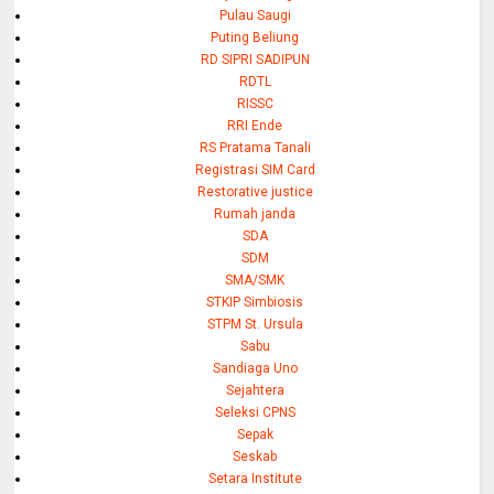
Pulau Saugi
Puting Beliung
RD SIPRI SADIPUN
RDTL
RISSC
RRI Ende
RS Pratama Tanali
Registrasi SIM Card
Restorative justice
Rumah janda
SDA
SDM
SMA/SMK
STKIP Simbiosis
STPM St. Ursula
Sabu
Sandiaga Uno
Sejahtera
Seleksi CPNS
Sepak
Seskab
Setara Institute