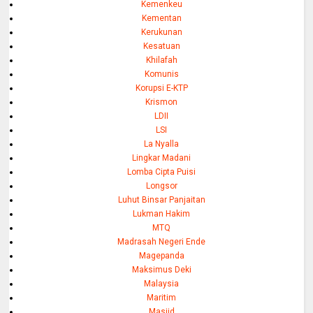
Kemenkeu
Kementan
Kerukunan
Kesatuan
Khilafah
Komunis
Korupsi E-KTP
Krismon
LDII
LSI
La Nyalla
Lingkar Madani
Lomba Cipta Puisi
Longsor
Luhut Binsar Panjaitan
Lukman Hakim
MTQ
Madrasah Negeri Ende
Magepanda
Maksimus Deki
Malaysia
Maritim
Masjid