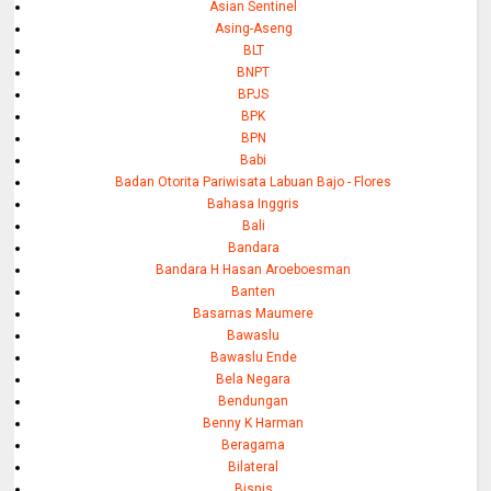
Asian Sentinel
Asing-Aseng
BLT
BNPT
BPJS
BPK
BPN
Babi
Badan Otorita Pariwisata Labuan Bajo - Flores
Bahasa Inggris
Bali
Bandara
Bandara H Hasan Aroeboesman
Banten
Basarnas Maumere
Bawaslu
Bawaslu Ende
Bela Negara
Bendungan
Benny K Harman
Beragama
Bilateral
Bisnis