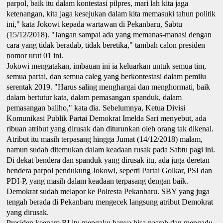
parpol, baik itu dalam kontestasi pilpres, mari lah kita jaga
ketenangan, kita jaga kesejukan dalam kita memasuki tahun politik
ini," kata Jokowi kepada wartawan di Pekanbaru, Sabtu
(15/12/2018). "Jangan sampai ada yang memanas-manasi dengan
cara yang tidak beradab, tidak beretika," tambah calon presiden
nomor urut 01 ini.
Jokowi mengatakan, imbauan ini ia keluarkan untuk semua tim,
semua partai, dan semua caleg yang berkontestasi dalam pemilu
serentak 2019. "Harus saling menghargai dan menghormati, baik
dalam bertutur kata, dalam pemasangan spanduk, dalam
pemasangan baliho," kata dia. Sebelumnya, Ketua Divisi
Komunikasi Publik Partai Demokrat Imelda Sari menyebut, ada
ribuan atribut yang dirusak dan diturunkan oleh orang tak dikenal.
Atribut itu masih terpasang hingga Jumat (14/12/2018) malam,
namun sudah ditemukan dalam keadaan rusak pada Sabtu pagi ini.
Di dekat bendera dan spanduk yang dirusak itu, ada juga deretan
bendera parpol pendukung Jokowi, seperti Partai Golkar, PSI dan
PDI-P, yang masih dalam keadaan terpasang dengan baik.
Demokrat sudah melapor ke Polresta Pekanbaru. SBY yang juga
tengah berada di Pekanbaru mengecek langsung atribut Demokrat
yang dirusak.
Presiden keenam RI itu mengaku hanya bisa pasrah dan mengadu