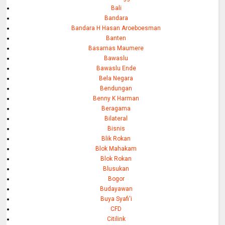
Bali
Bandara
Bandara H Hasan Aroeboesman
Banten
Basarnas Maumere
Bawaslu
Bawaslu Ende
Bela Negara
Bendungan
Benny K Harman
Beragama
Bilateral
Bisnis
Blik Rokan
Blok Mahakam
Blok Rokan
Blusukan
Bogor
Budayawan
Buya Syafi'i
CFD
Citilink