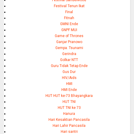
Festival Sandelwood
Festival Tenun Ikat
Final
Fitnah
GMNI Ende
GNPF MUI
Game of Thrones
Ganjar Pranowo
Gempa. Tsunami
Gerindra
Golkar NTT
Guru Tidak Tetap Ende
Gus Dur
HIV/Aids
HMI
HMI Ende
HUT HUT ke-73 Bhayangkara
HUT TNI
HUT TNI ke 73
Hanura
Hari Kesaktian Pancasila
Hari Lahir Pancasila
Hari santri