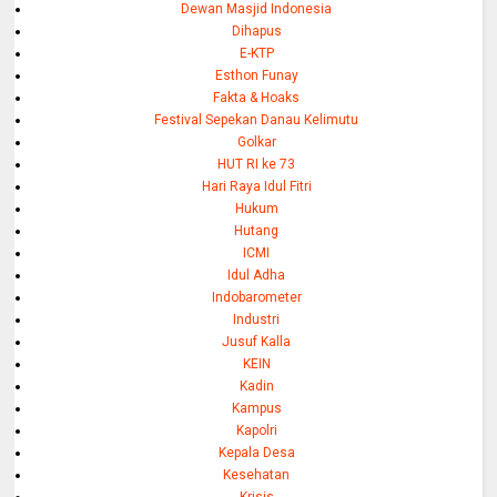
Dewan Masjid Indonesia
Dihapus
E-KTP
Esthon Funay
Fakta & Hoaks
Festival Sepekan Danau Kelimutu
Golkar
HUT RI ke 73
Hari Raya Idul Fitri
Hukum
Hutang
ICMI
Idul Adha
Indobarometer
Industri
Jusuf Kalla
KEIN
Kadin
Kampus
Kapolri
Kepala Desa
Kesehatan