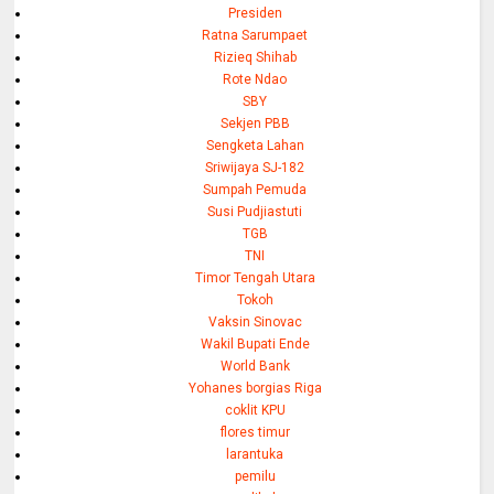
Presiden
Ratna Sarumpaet
Rizieq Shihab
Rote Ndao
SBY
Sekjen PBB
Sengketa Lahan
Sriwijaya SJ-182
Sumpah Pemuda
Susi Pudjiastuti
TGB
TNI
Timor Tengah Utara
Tokoh
Vaksin Sinovac
Wakil Bupati Ende
World Bank
Yohanes borgias Riga
coklit KPU
flores timur
larantuka
pemilu