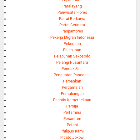
Papua Barat
Paralayang
Pariwisata Flores
Partai Berkarya
Partai Gerindra
Paspampres
Pekerja Migran Indonesia
Pekerjaan
Pelabuhan
Pelabuhan Sekosodo
Pelangi Nusantara
Pencak Silat
Penguatan Pancasila
Perbankan
Perdamaian
Perhubungan
Perintis Kemerdekaan
Persija
Pertamina
Pesantren
Petani
Philipus Kami
Pidato Jokowi