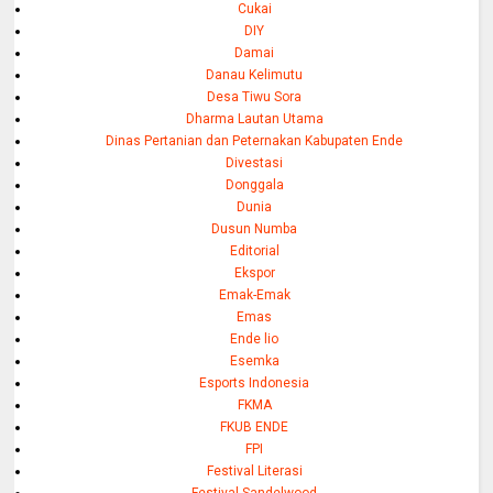
Cukai
DIY
Damai
Danau Kelimutu
Desa Tiwu Sora
Dharma Lautan Utama
Dinas Pertanian dan Peternakan Kabupaten Ende
Divestasi
Donggala
Dunia
Dusun Numba
Editorial
Ekspor
Emak-Emak
Emas
Ende lio
Esemka
Esports Indonesia
FKMA
FKUB ENDE
FPI
Festival Literasi