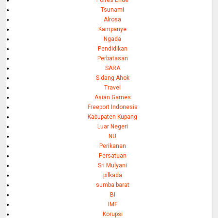
Polres Ende
Tsunami
Alrosa
Kampanye
Ngada
Pendidikan
Perbatasan
SARA
Sidang Ahok
Travel
Asian Games
Freeport Indonesia
Kabupaten Kupang
Luar Negeri
NU
Perikanan
Persatuan
Sri Mulyani
pilkada
sumba barat
BI
IMF
Korupsi