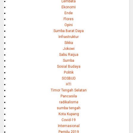
Lembata
Ekonomi
Ende
Flores
Opini
Sumba Barat Daya
Infrastruktur
Sikka
Jokowi
Sabu Raijua
Sumba
Sosial Budaya
Politik
SOSBUD
HTI
Timor Tengah Selatan
Pancasila
radikalisme
sumba tengah
Kota Kupang
Covid-19
Internasional
Pemilu 2019