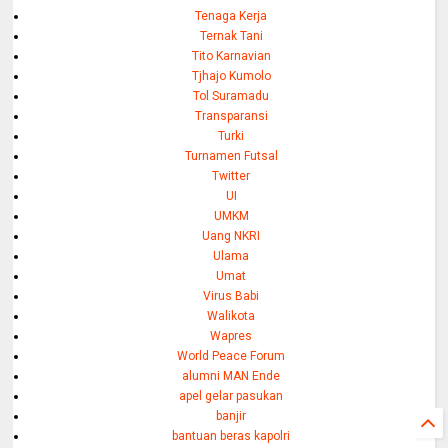
Tenaga Kerja
Ternak Tani
Tito Karnavian
Tjhajo Kumolo
Tol Suramadu
Transparansi
Turki
Turnamen Futsal
Twitter
UI
UMKM
Uang NKRI
Ulama
Umat
Virus Babi
Walikota
Wapres
World Peace Forum
alumni MAN Ende
apel gelar pasukan
banjir
bantuan beras kapolri