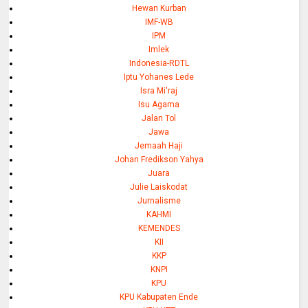
Hewan Kurban
IMF-WB
IPM
Imlek
Indonesia-RDTL
Iptu Yohanes Lede
Isra Mi'raj
Isu Agama
Jalan Tol
Jawa
Jemaah Haji
Johan Fredikson Yahya
Juara
Julie Laiskodat
Jurnalisme
KAHMI
KEMENDES
KII
KKP
KNPI
KPU
KPU Kabupaten Ende