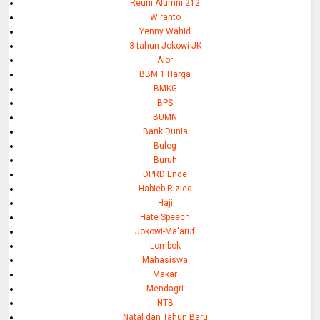
Reuni Alumni 212
Wiranto
Yenny Wahid
3 tahun Jokowi-JK
Alor
BBM 1 Harga
BMKG
BPS
BUMN
Bank Dunia
Bulog
Buruh
DPRD Ende
Habieb Rizieq
Haji
Hate Speech
Jokowi-Ma'aruf
Lombok
Mahasiswa
Makar
Mendagri
NTB
Natal dan Tahun Baru