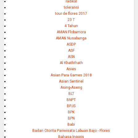
radikal
toleransi
tour de flores 2017
23 T
4 Tahun
AMAN Flobamora
AMAN Nusabunga
ASDP
ASF
ASN
Al Khaththath
Anies
Asian Para Games 2018
Asian Sentinel
Asing-Aseng
BLT
BNPT
BPJS
BPK
BPN
Babi
Badan Otorita Pariwisata Labuan Bajo - Flores
Bahasa Inggris