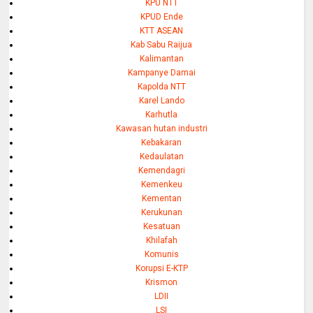
KPU NTT
KPUD Ende
KTT ASEAN
Kab Sabu Raijua
Kalimantan
Kampanye Damai
Kapolda NTT
Karel Lando
Karhutla
Kawasan hutan industri
Kebakaran
Kedaulatan
Kemendagri
Kemenkeu
Kementan
Kerukunan
Kesatuan
Khilafah
Komunis
Korupsi E-KTP
Krismon
LDII
LSI