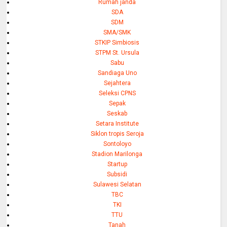
Rumah janda
SDA
SDM
SMA/SMK
STKIP Simbiosis
STPM St. Ursula
Sabu
Sandiaga Uno
Sejahtera
Seleksi CPNS
Sepak
Seskab
Setara Institute
Siklon tropis Seroja
Sontoloyo
Stadion Marilonga
Startup
Subsidi
Sulawesi Selatan
TBC
TKI
TTU
Tanah