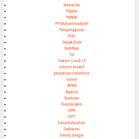
Nawacita
PIlpres
PMKRI
PP Muhammadiyah
Pengangguran
Polri
Sepak Bola
Sertifikat
Tol
Vaksin Covid-19
industri kreatif
persatuan Indonesia
survei
APBN
Agama
Bantuan
Bulutangkis
DPR
DPT
Dana Kelurahan
Deklarasi
Denny Siregar