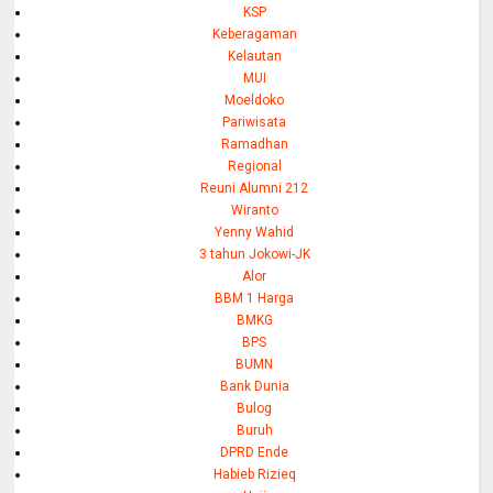
KSP
Keberagaman
Kelautan
MUI
Moeldoko
Pariwisata
Ramadhan
Regional
Reuni Alumni 212
Wiranto
Yenny Wahid
3 tahun Jokowi-JK
Alor
BBM 1 Harga
BMKG
BPS
BUMN
Bank Dunia
Bulog
Buruh
DPRD Ende
Habieb Rizieq