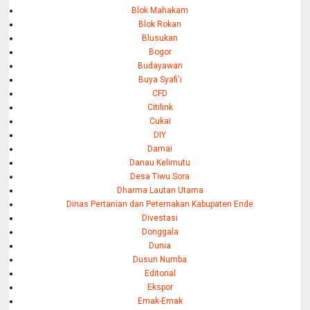
Blok Mahakam
Blok Rokan
Blusukan
Bogor
Budayawan
Buya Syafi'i
CFD
Citilink
Cukai
DIY
Damai
Danau Kelimutu
Desa Tiwu Sora
Dharma Lautan Utama
Dinas Pertanian dan Peternakan Kabupaten Ende
Divestasi
Donggala
Dunia
Dusun Numba
Editorial
Ekspor
Emak-Emak