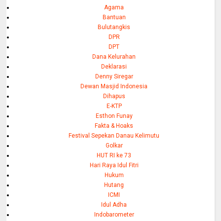
Agama
Bantuan
Bulutangkis
DPR
DPT
Dana Kelurahan
Deklarasi
Denny Siregar
Dewan Masjid Indonesia
Dihapus
E-KTP
Esthon Funay
Fakta & Hoaks
Festival Sepekan Danau Kelimutu
Golkar
HUT RI ke 73
Hari Raya Idul Fitri
Hukum
Hutang
ICMI
Idul Adha
Indobarometer