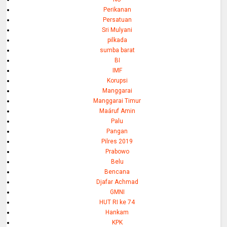
Perikanan
Persatuan
Sri Mulyani
pilkada
sumba barat
BI
IMF
Korupsi
Manggarai
Manggarai Timur
Maáruf Amin
Palu
Pangan
Pilres 2019
Prabowo
Belu
Bencana
Djafar Achmad
GMNI
HUT RI ke 74
Hankam
KPK