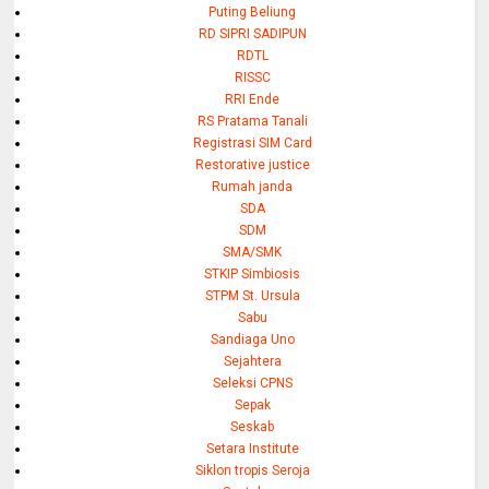
Puting Beliung
RD SIPRI SADIPUN
RDTL
RISSC
RRI Ende
RS Pratama Tanali
Registrasi SIM Card
Restorative justice
Rumah janda
SDA
SDM
SMA/SMK
STKIP Simbiosis
STPM St. Ursula
Sabu
Sandiaga Uno
Sejahtera
Seleksi CPNS
Sepak
Seskab
Setara Institute
Siklon tropis Seroja