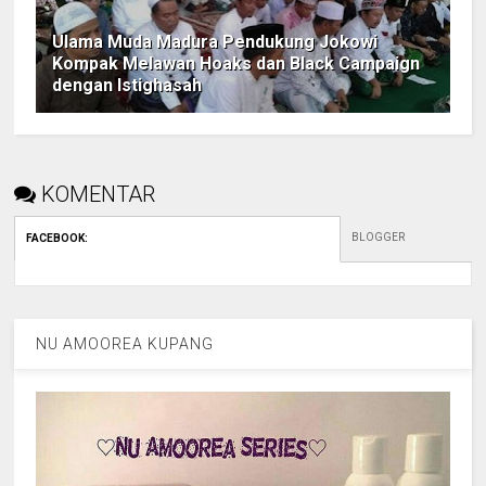
Ulama Muda Madura Pendukung Jokowi
Kompak Melawan Hoaks dan Black Campaign
dengan Istighasah
KOMENTAR
BLOGGER
FACEBOOK
:
NU AMOOREA KUPANG