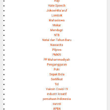
Haji
Hate Speech
Jokowi-Ma'aruf
Lombok
Mahasiswa
Makar
Mendagri
NTB
Natal dan Tahun Baru
Nawacita
PIlpres
PMKRI
PP Muhammadiyah
Pengangguran
Polri
Sepak Bola
Sertifikat
Tol
Vaksin Covid-19
industri kreatif
persatuan Indonesia
survei
APBN