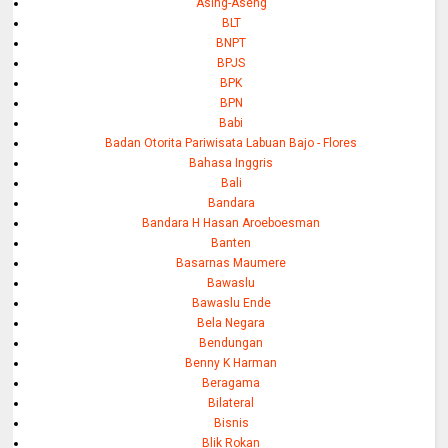
Asing-Aseng
BLT
BNPT
BPJS
BPK
BPN
Babi
Badan Otorita Pariwisata Labuan Bajo - Flores
Bahasa Inggris
Bali
Bandara
Bandara H Hasan Aroeboesman
Banten
Basarnas Maumere
Bawaslu
Bawaslu Ende
Bela Negara
Bendungan
Benny K Harman
Beragama
Bilateral
Bisnis
Blik Rokan