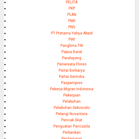
PELITA
PKP
PLAN
PMII
PNS
PT Pratama Yahya Abadi
PWI
Panglima TNI
Papua Barat
Paralayang
Pariwisata Flores
Partai Berkarya
Partai Gerindra
Paspampres
Pekerja Migran Indonesia
Pekerjaan
Pelabuhan
Pelabuhan Sekosodo
Pelangi Nusantara
Pencak Silat
Penguatan Pancasila
Perbankan
Perdamaian