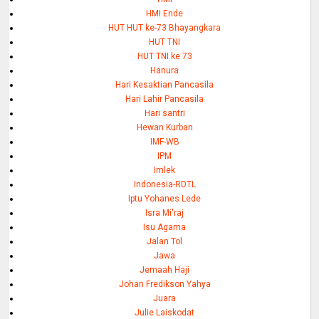
HMI Ende
HUT HUT ke-73 Bhayangkara
HUT TNI
HUT TNI ke 73
Hanura
Hari Kesaktian Pancasila
Hari Lahir Pancasila
Hari santri
Hewan Kurban
IMF-WB
IPM
Imlek
Indonesia-RDTL
Iptu Yohanes Lede
Isra Mi'raj
Isu Agama
Jalan Tol
Jawa
Jemaah Haji
Johan Fredikson Yahya
Juara
Julie Laiskodat