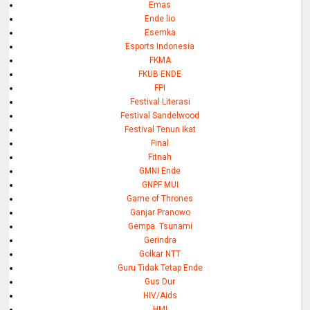
Emas
Ende lio
Esemka
Esports Indonesia
FKMA
FKUB ENDE
FPI
Festival Literasi
Festival Sandelwood
Festival Tenun Ikat
Final
Fitnah
GMNI Ende
GNPF MUI
Game of Thrones
Ganjar Pranowo
Gempa. Tsunami
Gerindra
Golkar NTT
Guru Tidak Tetap Ende
Gus Dur
HIV/Aids
HMI