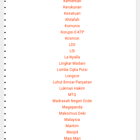
Kementan
Kerukunan
Kesatuan
Khilafah
Komunis
Korupsi E-KTP
Krismon
LDII
LSI
La Nyalla
Lingkar Madani
Lomba Cipta Puisi
Longsor
Luhut Binsar Panjaitan
Lukman Hakim
MTQ
Madrasah Negeri Ende
Magepanda
Maksimus Deki
Malaysia
Maritim
Masjid
Maxi Mari