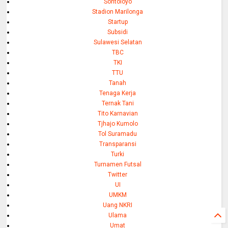
Sontoloyo
Stadion Marilonga
Startup
Subsidi
Sulawesi Selatan
TBC
TKI
TTU
Tanah
Tenaga Kerja
Ternak Tani
Tito Karnavian
Tjhajo Kumolo
Tol Suramadu
Transparansi
Turki
Turnamen Futsal
Twitter
UI
UMKM
Uang NKRI
Ulama
Umat