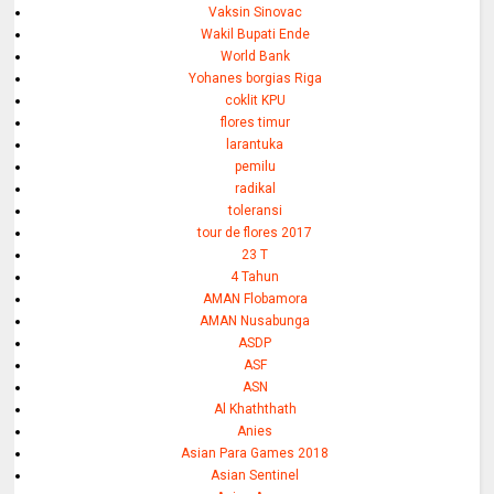
Vaksin Sinovac
Wakil Bupati Ende
World Bank
Yohanes borgias Riga
coklit KPU
flores timur
larantuka
pemilu
radikal
toleransi
tour de flores 2017
23 T
4 Tahun
AMAN Flobamora
AMAN Nusabunga
ASDP
ASF
ASN
Al Khaththath
Anies
Asian Para Games 2018
Asian Sentinel