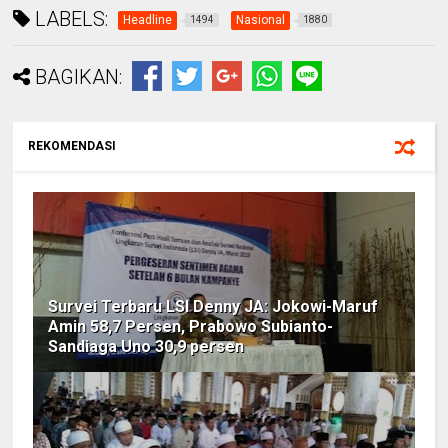
LABELS:
Headline
Nasional
1494
1880
BAGIKAN:
REKOMENDASI
Survei Terbaru LSI Denny JA: Jokowi-Maruf
Amin 58,7 Persen, Prabowo Subianto-
Sandiaga Uno 30,9 persen