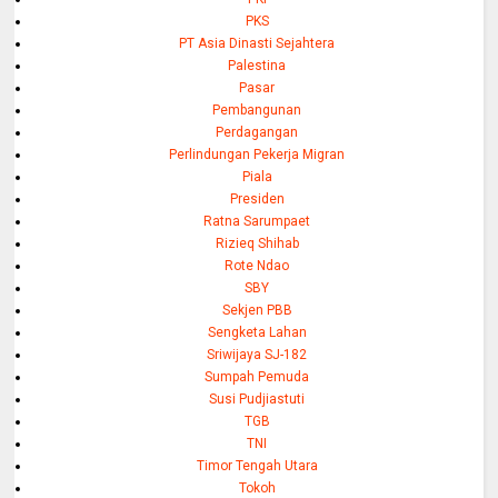
PKS
PT Asia Dinasti Sejahtera
Palestina
Pasar
Pembangunan
Perdagangan
Perlindungan Pekerja Migran
Piala
Presiden
Ratna Sarumpaet
Rizieq Shihab
Rote Ndao
SBY
Sekjen PBB
Sengketa Lahan
Sriwijaya SJ-182
Sumpah Pemuda
Susi Pudjiastuti
TGB
TNI
Timor Tengah Utara
Tokoh