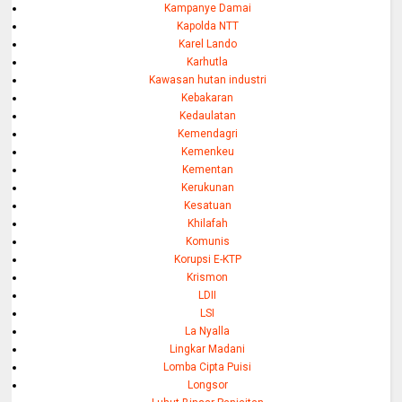
Kampanye Damai
Kapolda NTT
Karel Lando
Karhutla
Kawasan hutan industri
Kebakaran
Kedaulatan
Kemendagri
Kemenkeu
Kementan
Kerukunan
Kesatuan
Khilafah
Komunis
Korupsi E-KTP
Krismon
LDII
LSI
La Nyalla
Lingkar Madani
Lomba Cipta Puisi
Longsor