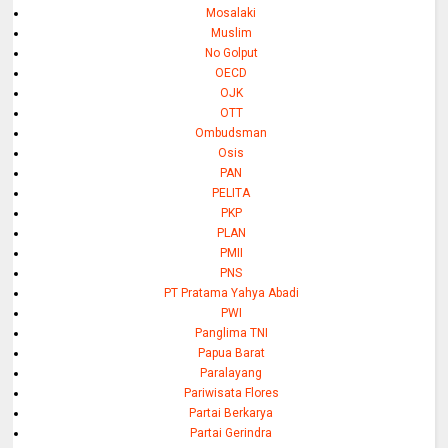
Mosalaki
Muslim
No Golput
OECD
OJK
OTT
Ombudsman
Osis
PAN
PELITA
PKP
PLAN
PMII
PNS
PT Pratama Yahya Abadi
PWI
Panglima TNI
Papua Barat
Paralayang
Pariwisata Flores
Partai Berkarya
Partai Gerindra