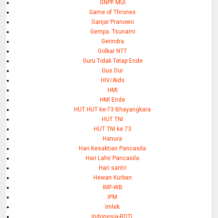
GNPF MUI
Game of Thrones
Ganjar Pranowo
Gempa. Tsunami
Gerindra
Golkar NTT
Guru Tidak Tetap Ende
Gus Dur
HIV/Aids
HMI
HMI Ende
HUT HUT ke-73 Bhayangkara
HUT TNI
HUT TNI ke 73
Hanura
Hari Kesaktian Pancasila
Hari Lahir Pancasila
Hari santri
Hewan Kurban
IMF-WB
IPM
Imlek
Indonesia-RDTL