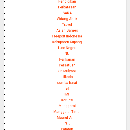
Pendidikan
Perbatasan
SARA
Sidang Ahok
Travel
Asian Games
Freeport Indonesia
Kabupaten Kupang
Luar Negeri
NU
Perikanan
Persatuan
Sri Mulyani
pilkada
sumba barat
BI
IMF
Korupsi
Manggarai
Manggarai Timur
Maáruf Amin
Palu
Pangan