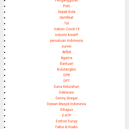
Pengangguran
Polri
Sepak Bola
Sertifikat
Tol
Vaksin Covid-19
industri kreatif
persatuan Indonesia
survei
APBN
Agama
Bantuan
Bulutangkis
DPR
DPT
Dana Kelurahan
Deklarasi
Denny Siregar
Dewan Masjid Indonesia
Dihapus
E-KTP
Esthon Funay
Fakta & Hoaks