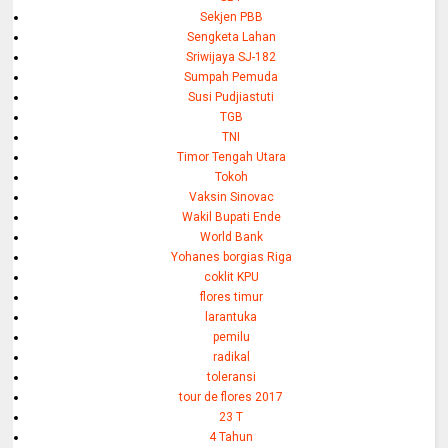
Sekjen PBB
Sengketa Lahan
Sriwijaya SJ-182
Sumpah Pemuda
Susi Pudjiastuti
TGB
TNI
Timor Tengah Utara
Tokoh
Vaksin Sinovac
Wakil Bupati Ende
World Bank
Yohanes borgias Riga
coklit KPU
flores timur
larantuka
pemilu
radikal
toleransi
tour de flores 2017
23 T
4 Tahun