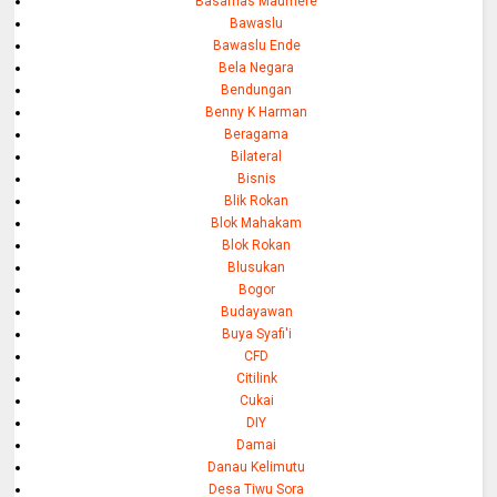
Basarnas Maumere
Bawaslu
Bawaslu Ende
Bela Negara
Bendungan
Benny K Harman
Beragama
Bilateral
Bisnis
Blik Rokan
Blok Mahakam
Blok Rokan
Blusukan
Bogor
Budayawan
Buya Syafi'i
CFD
Citilink
Cukai
DIY
Damai
Danau Kelimutu
Desa Tiwu Sora