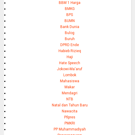
BBM 1 Harga
BMKG
BPS
BUMN
Bank Dunia
Bulog
Buruh
DPRD Ende
Habieb Rizieq
Haji
Hate Speech
Jokowi-Ma'aruf
Lombok
Mahasiswa
Makar
Mendagri
NTB
Natal dan Tahun Baru
Nawacita
PIlpres
PMKRI
PP Muhammadiyah