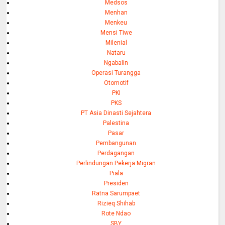
Medsos
Menhan
Menkeu
Mensi Tiwe
Milenial
Nataru
Ngabalin
Operasi Turangga
Otomotif
PKI
PKS
PT Asia Dinasti Sejahtera
Palestina
Pasar
Pembangunan
Perdagangan
Perlindungan Pekerja Migran
Piala
Presiden
Ratna Sarumpaet
Rizieq Shihab
Rote Ndao
SBY