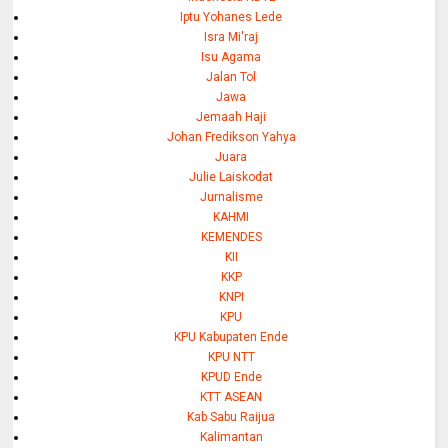
Iptu Yohanes Lede
Isra Mi'raj
Isu Agama
Jalan Tol
Jawa
Jemaah Haji
Johan Fredikson Yahya
Juara
Julie Laiskodat
Jurnalisme
KAHMI
KEMENDES
KII
KKP
KNPI
KPU
KPU Kabupaten Ende
KPU NTT
KPUD Ende
KTT ASEAN
Kab Sabu Raijua
Kalimantan