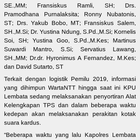
SE.,MM
;
Fransiskus Ramli, SH
;
Drs.
Pramodhana Purnalaksita
;
Ronny Nubatonis,
ST
;
Drs. Yakub Bobo, MT
;
Fransiskus Salem,
SH.,M.Si
;
Dr. Yustina Ndung, S.Pd.,M.Si
;
Kornelis
Soi, SH
;
Yustina Goo, S.Pd.,M.Kes
;
Martinus
Suwardi Mantro, S.Si
;
Servatius Lawang,
SH.,MM
;
Dr.dr. Hyronimus A Fernandez, M.Kes
;
dan
David Sutarto, ST
Terkait dengan logistik Pemilu 2019, informasi
yang dihimpun WartaNTT hingga saat ini KPU
Lembata sedang melaksanakan penyortiran Alat
Kelengkapan TPS dan dalam beberapa waktu
kedepan akan melaksanakan perakitan kotak
suara kardus.
“Beberapa waktu yang lalu Kapolres Lembata