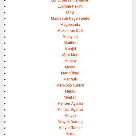
Luhut Binsar Panjaitan
Lukman Hakim
MTQ
Madrasah Negeri Ende
Magepanda
Maksimus Deki
Malaysia
Maritim
Masjid
Maxi Mari
Medan
Media
Mendikbud
Menhub
Menkopolhukam
Menlu
Mentan
Menteri Agama
Mimbar Agama
Minyak
Minyak Goreng
Minyak Tanah
Moke