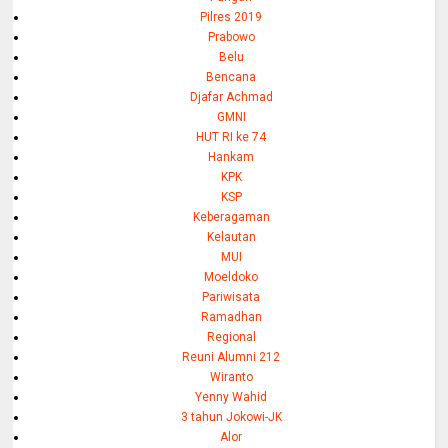
Pilres 2019
Prabowo
Belu
Bencana
Djafar Achmad
GMNI
HUT RI ke 74
Hankam
KPK
KSP
Keberagaman
Kelautan
MUI
Moeldoko
Pariwisata
Ramadhan
Regional
Reuni Alumni 212
Wiranto
Yenny Wahid
3 tahun Jokowi-JK
Alor