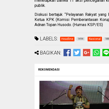
menetapkan bahwa 11 aksi pencegahan kor
publik.
Diskusi bertajuk “Pelayanan Rakyat yang
Ketua KPK (Komisi Pemberantasan Korupsi
Adnan Topan Husodo. (Humas KSP/ES)
LABELS:
Headline
Nasional
1494
18
BAGIKAN:
REKOMENDASI