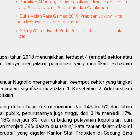
Bumikan Al Quran, Presiden Jokowi: Umat Islam Harus
Jaga Persaudaraan, Persatuan, dan Kerukunan
Buka Asian Para Games 2018, Presiden Jokowi: Kita
Ingin Merayakan Persaudaraan
Yenny Wahid: Boleh Beda Pendapat tapi Jangan Pakai
Hoax
upsi tahun 2018 menunjukkan, terdapat 4 (empat) sektor atau
an liarnya mengalami penurunan yang signifikan. Sebagian
 Yanuar Nugroho mengemukakan, keempat sektor yang tingkat
nurunan signifikan itu adalah: 1. Kesehatan; 2. Administrasi
lisian.
ang di luar biaya resmi menurun dari 14% ke 5% dari tahun
i publik, penurunannya juga tinggi, dari 31% menjadi 17%.
 18% menjadi 8%, dan di bidang pelayanan kepolisian, dari
ekan menjadi 34% dalam dua tahun,” kata Yanuar dalam diskusi
orupsi” yang digelar Kantor Staf Presiden di Gedung Bina