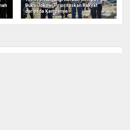
nah
Bukti Jokowi Prioritaskan Rakyat
daripada Kampanye