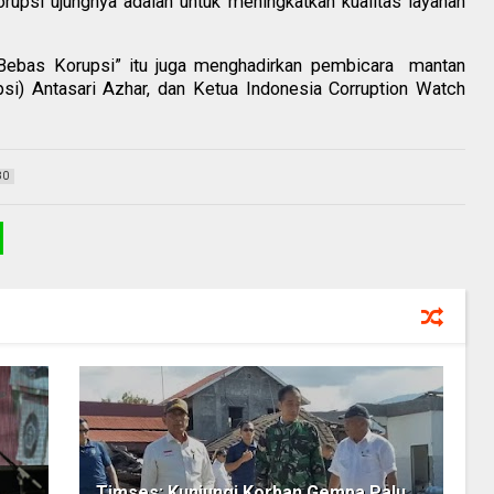
upsi ujungnya adalah untuk meningkatkan kualitas layanan
 Bebas Korupsi” itu juga menghadirkan pembicara mantan
) Antasari Azhar, dan Ketua Indonesia Corruption Watch
80
Timses: Kunjungi Korban Gempa Palu