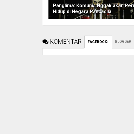
Panglima: Komunis Nggak akan Per
Hidup di Negara Pancasila
KOMENTAR
BLOGGER
FACEBOOK
: