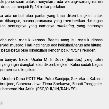
 ada persewaan untuk menyelam, ada warung-warung rumah
desa itu menjadi Rp14 miliar pertahun.
ika ada umbul atau pantai yang bisa dikembangkan untuk
arus dibangun, sarana prasarana yang memberikan dukungan
atkan pentingnya yang namanya
marketing
, yang namanya
coba-coba masuk kesana. Begitu uang itu masuk disana
jadi muspro. Hati-hati harus ada kalkulasi,harus ada hitung-
 betul-betul bisa dikalkulasi dengan baik,” tutur Presiden.
ini banyak Badan Usaha Milik Desa (Bumdes) yang telah
a yang ingin diangkat atau dikembangkan. Kalau sudah bagus
ngan semua dikerjakan.
in Menteri Desa PDTT Eko Putro Sandjojo, Sekretaris Kabinet
muljono, Gubernur Jawa Timur Soekarwo, Bupati Trenggalek
k Muhammad Nur Arifin. (RSF/OJI/UN/RAH/ES)
80