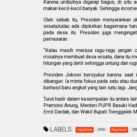
Karena umbulnya digarap bagus, di situ
makan kecil-kecil banyak. Sehingga income 
Oleh sebab itu, Presiden menyarankan j
wisata,kalau ada dipikirkan bagaimana h
pada desa itu. Presiden juga menging
pemasaran.
“Kalau masih merasa ragu-ragu jangan 
misalnya membuat desa wisata, dana itu men
hitungan yang detil sehingga untung dan rugi
Presiden Jokowi bersyukur karena saat 
dibangun. Ia minta fokus pada satu atau du
berhasil baru angkat yang lain satu lagi. Ja
Turut hadir dalam kesempatan itu antara la
Pramono Anung, Menteri PUPR Basuki Hadi
Emil Dardak, dan Wakil Bupati Trenggale
LABELS:
Headline
Nasional
1494
18