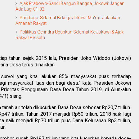
Ajak Prabowo-Sandi Bangun Bangsa, Jokowi: Jangan
Ada Lagi 01-02
Sandiaga: Selamat Bekerja Jokowi-Ma'ruf, Jalankan
Amanah Rakyat
Politikus Gerindra Ucapkan Selamat Ke Jokowi & Ajak
Rakyat Bersatu
iap tahun sejak 2015 lalu, Presiden Joko Widodo (Jokowi)
ana Desa terus dinaikkan.
l survei yang kita lakukan 85% masyarakat puas terhadap
agi masyarakat luas dan bagi desa,” kata Presiden Jokowi
 Prioritas Penggunaan Dana Desa Tahun 2019, di Alun-alun
/1) siang.
tanah air telah dikucurkan Dana Desa sebesar Rp20,7 triliun.
47 triliun. Tahun 2017 menjadi Rp50 triliun, 2018 naik lagi
a naik menjadi Rp70 triliun plus Dana Kelurahan Rp3 triliun,
un.
sember sudah Rp187 triliun yang kita kucurkan kepada desa-