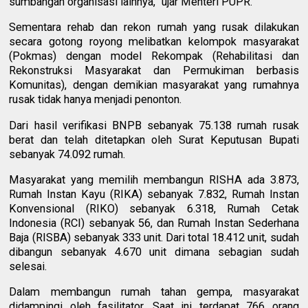
sumbangan organisasi lainnya,” ujar Menteri PUPR.
Sementara rehab dan rekon rumah yang rusak dilakukan
secara gotong royong melibatkan kelompok masyarakat
(Pokmas) dengan model Rekompak (Rehabilitasi dan
Rekonstruksi Masyarakat dan Permukiman berbasis
Komunitas), dengan demikian masyarakat yang rumahnya
rusak tidak hanya menjadi penonton.
Dari hasil verifikasi BNPB sebanyak 75.138 rumah rusak
berat dan telah ditetapkan oleh Surat Keputusan Bupati
sebanyak 74.092 rumah.
Masyarakat yang memilih membangun RISHA ada 3.873,
Rumah Instan Kayu (RIKA) sebanyak 7.832, Rumah Instan
Konvensional (RIKO) sebanyak 6.318, Rumah Cetak
Indonesia (RCI) sebanyak 56, dan Rumah Instan Sederhana
Baja (RISBA) sebanyak 333 unit. Dari total 18.412 unit, sudah
dibangun sebanyak 4.670 unit dimana sebagian sudah
selesai.
Dalam membangun rumah tahan gempa, masyarakat
didampingi oleh fasilitator. Saat ini terdapat 766 orang