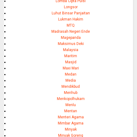
Lomba Cipta Puisi
Longsor
Luhut Binsar Panjaitan
Lukman Hakim
MTQ
Madrasah Negeri Ende
Magepanda
Maksimus Deki
Malaysia
Maritim
Masjid
Maxi Mari
Medan
Media
Mendikbud
Menhub
Menkopolhukam
Menlu
Mentan
Menteri Agama
Mimbar Agama
Minyak
Minyak Goreng