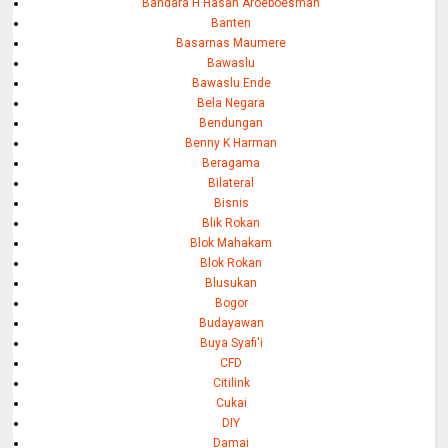
Bandara H Hasan Aroeboesman
Banten
Basarnas Maumere
Bawaslu
Bawaslu Ende
Bela Negara
Bendungan
Benny K Harman
Beragama
Bilateral
Bisnis
Blik Rokan
Blok Mahakam
Blok Rokan
Blusukan
Bogor
Budayawan
Buya Syafi'i
CFD
Citilink
Cukai
DIY
Damai