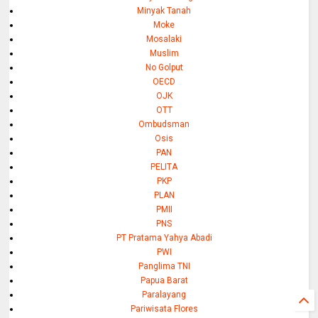
Minyak Tanah
Moke
Mosalaki
Muslim
No Golput
OECD
OJK
OTT
Ombudsman
Osis
PAN
PELITA
PKP
PLAN
PMII
PNS
PT Pratama Yahya Abadi
PWI
Panglima TNI
Papua Barat
Paralayang
Pariwisata Flores