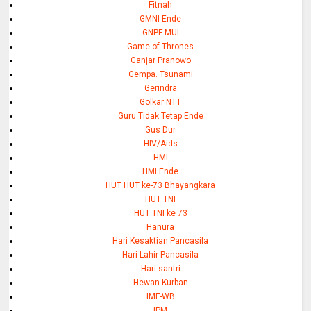
Fitnah
GMNI Ende
GNPF MUI
Game of Thrones
Ganjar Pranowo
Gempa. Tsunami
Gerindra
Golkar NTT
Guru Tidak Tetap Ende
Gus Dur
HIV/Aids
HMI
HMI Ende
HUT HUT ke-73 Bhayangkara
HUT TNI
HUT TNI ke 73
Hanura
Hari Kesaktian Pancasila
Hari Lahir Pancasila
Hari santri
Hewan Kurban
IMF-WB
IPM