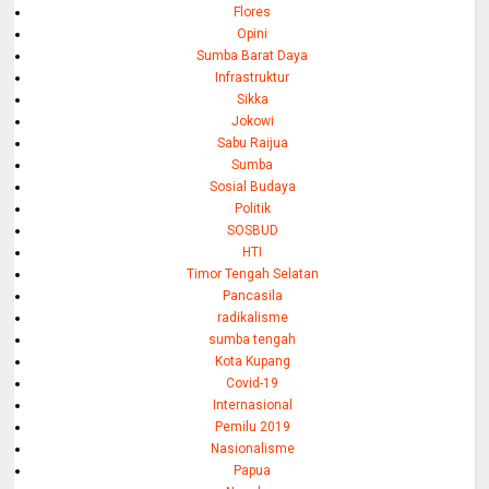
Flores
Opini
Sumba Barat Daya
Infrastruktur
Sikka
Jokowi
Sabu Raijua
Sumba
Sosial Budaya
Politik
SOSBUD
HTI
Timor Tengah Selatan
Pancasila
radikalisme
sumba tengah
Kota Kupang
Covid-19
Internasional
Pemilu 2019
Nasionalisme
Papua