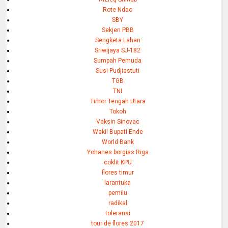
Rote Ndao
SBY
Sekjen PBB
Sengketa Lahan
Sriwijaya SJ-182
Sumpah Pemuda
Susi Pudjiastuti
TGB
TNI
Timor Tengah Utara
Tokoh
Vaksin Sinovac
Wakil Bupati Ende
World Bank
Yohanes borgias Riga
coklit KPU
flores timur
larantuka
pemilu
radikal
toleransi
tour de flores 2017