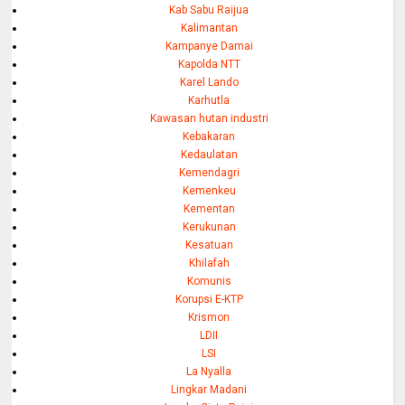
Kab Sabu Raijua
Kalimantan
Kampanye Damai
Kapolda NTT
Karel Lando
Karhutla
Kawasan hutan industri
Kebakaran
Kedaulatan
Kemendagri
Kemenkeu
Kementan
Kerukunan
Kesatuan
Khilafah
Komunis
Korupsi E-KTP
Krismon
LDII
LSI
La Nyalla
Lingkar Madani