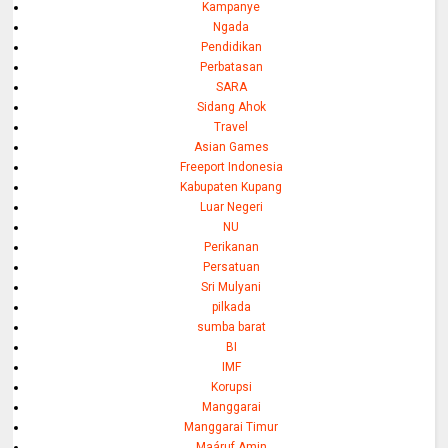
Kampanye
Ngada
Pendidikan
Perbatasan
SARA
Sidang Ahok
Travel
Asian Games
Freeport Indonesia
Kabupaten Kupang
Luar Negeri
NU
Perikanan
Persatuan
Sri Mulyani
pilkada
sumba barat
BI
IMF
Korupsi
Manggarai
Manggarai Timur
Maáruf Amin