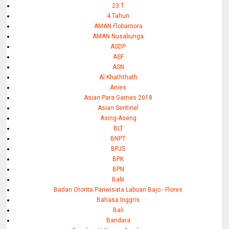
23 T
4 Tahun
AMAN Flobamora
AMAN Nusabunga
ASDP
ASF
ASN
Al Khaththath
Anies
Asian Para Games 2018
Asian Sentinel
Asing-Aseng
BLT
BNPT
BPJS
BPK
BPN
Babi
Badan Otorita Pariwisata Labuan Bajo - Flores
Bahasa Inggris
Bali
Bandara