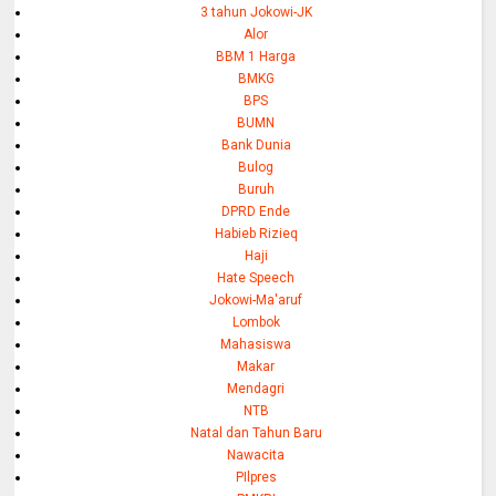
3 tahun Jokowi-JK
Alor
BBM 1 Harga
BMKG
BPS
BUMN
Bank Dunia
Bulog
Buruh
DPRD Ende
Habieb Rizieq
Haji
Hate Speech
Jokowi-Ma'aruf
Lombok
Mahasiswa
Makar
Mendagri
NTB
Natal dan Tahun Baru
Nawacita
PIlpres