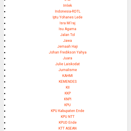
Imlek
Indonesia-RDTL
Iptu Yohanes Lede
Isra Mi'raj
Isu Agama
Jalan Tol
Jawa
Jemaah Haji
Johan Fredikson Yahya
Juara
Julie Laiskodat
Jurnalisme
KAHMI
KEMENDES
KII
KKP
KNPI
KPU
KPU Kabupaten Ende
KPU NTT
KPUD Ende
KTT ASEAN