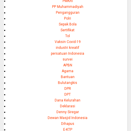
PMKRI
PP Muhammadiyah
Pengangguran
Polri
Sepak Bola
Sertifikat
Tol
Vaksin Covid-19
industri kreatif
persatuan Indonesia
survei
APBN
Agama
Bantuan
Bulutangkis
DPR
DPT
Dana Kelurahan
Deklarasi
Denny Siregar
Dewan Masjid Indonesia
Dihapus
E-KTP