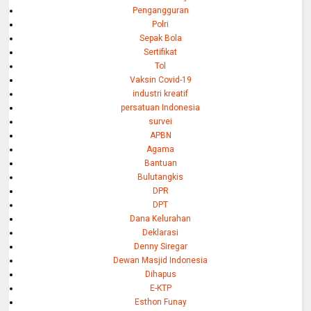
Pengangguran
Polri
Sepak Bola
Sertifikat
Tol
Vaksin Covid-19
industri kreatif
persatuan Indonesia
survei
APBN
Agama
Bantuan
Bulutangkis
DPR
DPT
Dana Kelurahan
Deklarasi
Denny Siregar
Dewan Masjid Indonesia
Dihapus
E-KTP
Esthon Funay