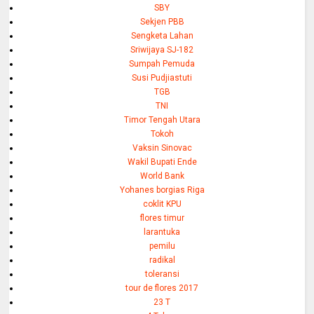
SBY
Sekjen PBB
Sengketa Lahan
Sriwijaya SJ-182
Sumpah Pemuda
Susi Pudjiastuti
TGB
TNI
Timor Tengah Utara
Tokoh
Vaksin Sinovac
Wakil Bupati Ende
World Bank
Yohanes borgias Riga
coklit KPU
flores timur
larantuka
pemilu
radikal
toleransi
tour de flores 2017
23 T