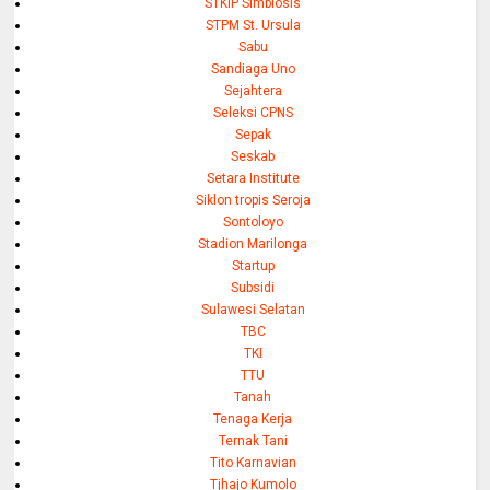
STKIP Simbiosis
STPM St. Ursula
Sabu
Sandiaga Uno
Sejahtera
Seleksi CPNS
Sepak
Seskab
Setara Institute
Siklon tropis Seroja
Sontoloyo
Stadion Marilonga
Startup
Subsidi
Sulawesi Selatan
TBC
TKI
TTU
Tanah
Tenaga Kerja
Ternak Tani
Tito Karnavian
Tjhajo Kumolo