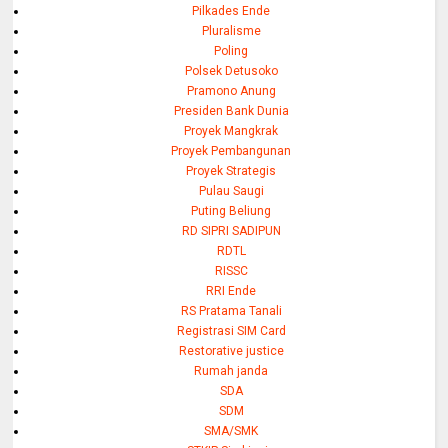
Pilkades Ende
Pluralisme
Poling
Polsek Detusoko
Pramono Anung
Presiden Bank Dunia
Proyek Mangkrak
Proyek Pembangunan
Proyek Strategis
Pulau Saugi
Puting Beliung
RD SIPRI SADIPUN
RDTL
RISSC
RRI Ende
RS Pratama Tanali
Registrasi SIM Card
Restorative justice
Rumah janda
SDA
SDM
SMA/SMK