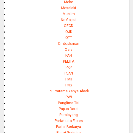
Moke
Mosalaki
Muslim
No Golput
OECD
OJK
OTT
Ombudsman
Osis
PAN
PELITA
PKP
PLAN
PMII
PNS
PT Pratama Yahya Abadi
PWI
Panglima TNI
Papua Barat
Paralayang
Pariwisata Flores
Partai Berkarya
Partai Gerindra