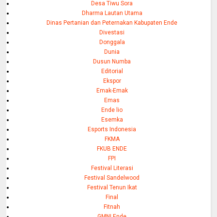
Desa Tiwu Sora
Dharma Lautan Utama
Dinas Pertanian dan Peternakan Kabupaten Ende
Divestasi
Donggala
Dunia
Dusun Numba
Editorial
Ekspor
Emak-Emak
Emas
Ende lio
Esemka
Esports Indonesia
FKMA
FKUB ENDE
FPI
Festival Literasi
Festival Sandelwood
Festival Tenun Ikat
Final
Fitnah
GMNI Ende