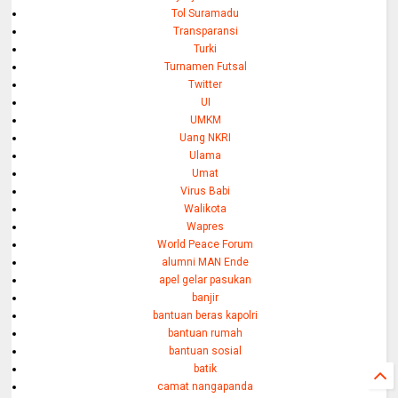
Tol Suramadu
Transparansi
Turki
Turnamen Futsal
Twitter
UI
UMKM
Uang NKRI
Ulama
Umat
Virus Babi
Walikota
Wapres
World Peace Forum
alumni MAN Ende
apel gelar pasukan
banjir
bantuan beras kapolri
bantuan rumah
bantuan sosial
batik
camat nangapanda