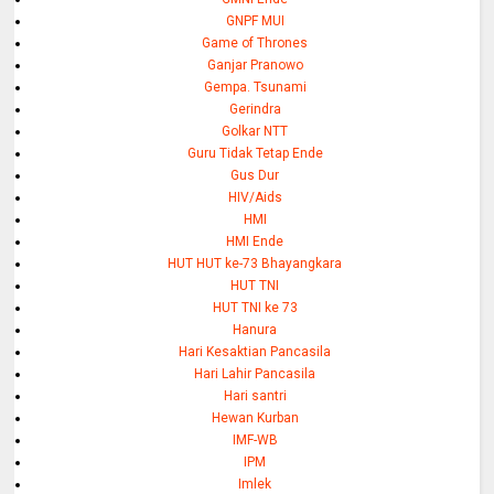
GNPF MUI
Game of Thrones
Ganjar Pranowo
Gempa. Tsunami
Gerindra
Golkar NTT
Guru Tidak Tetap Ende
Gus Dur
HIV/Aids
HMI
HMI Ende
HUT HUT ke-73 Bhayangkara
HUT TNI
HUT TNI ke 73
Hanura
Hari Kesaktian Pancasila
Hari Lahir Pancasila
Hari santri
Hewan Kurban
IMF-WB
IPM
Imlek