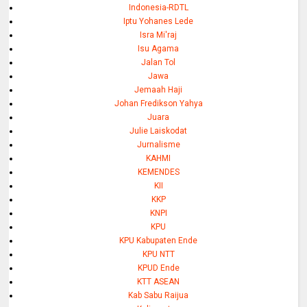
Indonesia-RDTL
Iptu Yohanes Lede
Isra Mi'raj
Isu Agama
Jalan Tol
Jawa
Jemaah Haji
Johan Fredikson Yahya
Juara
Julie Laiskodat
Jurnalisme
KAHMI
KEMENDES
KII
KKP
KNPI
KPU
KPU Kabupaten Ende
KPU NTT
KPUD Ende
KTT ASEAN
Kab Sabu Raijua