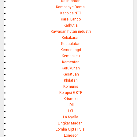
Kalimantan
Kampanye Damai
Kapolda NTT
Karel Lando
Karhutla
Kawasan hutan industri
Kebakaran
Kedaulatan
Kemendagri
Kemenkeu
Kementan
Kerukunan
Kesatuan
Khilafah
Komunis
Korupsi E-KTP
Krismon
LDII
LSI
La Nyalla
Lingkar Madani
Lomba Cipta Puisi
Longsor