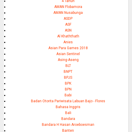
4 Tahun
AMAN Flobamora
AMAN Nusabunga
ASDP
ASF
ASN
Al Khaththath
Anies
Asian Para Games 2018
Asian Sentinel
Asing-Aseng
BLT
BNPT
BPJS
BPK
BPN
Babi
Badan Otorita Pariwisata Labuan Bajo - Flores
Bahasa Inggris
Bali
Bandara
Bandara H Hasan Aroeboesman
Banten