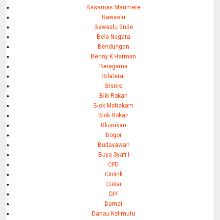
Basarnas Maumere
Bawaslu
Bawaslu Ende
Bela Negara
Bendungan
Benny K Harman
Beragama
Bilateral
Bisnis
Blik Rokan
Blok Mahakam
Blok Rokan
Blusukan
Bogor
Budayawan
Buya Syafi'i
CFD
Citilink
Cukai
DIY
Damai
Danau Kelimutu