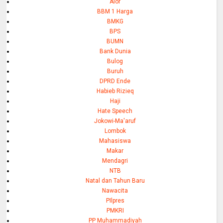
Alor
BBM 1 Harga
BMKG
BPS
BUMN
Bank Dunia
Bulog
Buruh
DPRD Ende
Habieb Rizieq
Haji
Hate Speech
Jokowi-Ma'aruf
Lombok
Mahasiswa
Makar
Mendagri
NTB
Natal dan Tahun Baru
Nawacita
PIlpres
PMKRI
PP Muhammadiyah