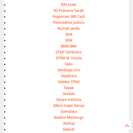
RRI Ende
RS Pratama Tanali
Registrasi SIM Card
Restorative justice
Rumah janda
SDA
SDM
SMA/SMK
STKIP Simbiosis
STPM St. Ursula
Sabu
Sandiaga Uno
Sejahtera
Seleksi CPNS
Sepak
Seskab
Setara Institute
Siklon tropis Seroja
Sontoloyo
Stadion Marilonga
Startup
Subsidi