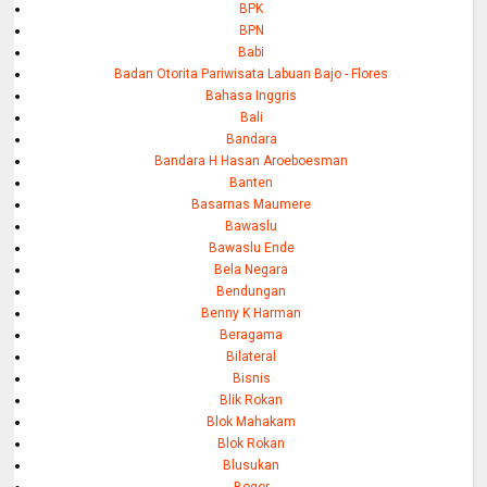
BPK
BPN
Babi
Badan Otorita Pariwisata Labuan Bajo - Flores
Bahasa Inggris
Bali
Bandara
Bandara H Hasan Aroeboesman
Banten
Basarnas Maumere
Bawaslu
Bawaslu Ende
Bela Negara
Bendungan
Benny K Harman
Beragama
Bilateral
Bisnis
Blik Rokan
Blok Mahakam
Blok Rokan
Blusukan
Bogor