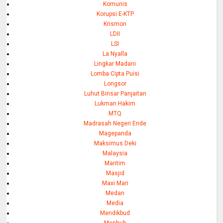
Komunis
Korupsi E-KTP
Krismon
LDII
LSI
La Nyalla
Lingkar Madani
Lomba Cipta Puisi
Longsor
Luhut Binsar Panjaitan
Lukman Hakim
MTQ
Madrasah Negeri Ende
Magepanda
Maksimus Deki
Malaysia
Maritim
Masjid
Maxi Mari
Medan
Media
Mendikbud
Menhub