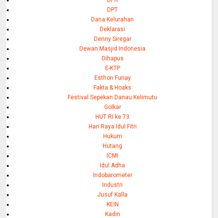
DPT
Dana Kelurahan
Deklarasi
Denny Siregar
Dewan Masjid Indonesia
Dihapus
E-KTP
Esthon Funay
Fakta & Hoaks
Festival Sepekan Danau Kelimutu
Golkar
HUT RI ke 73
Hari Raya Idul Fitri
Hukum
Hutang
ICMI
Idul Adha
Indobarometer
Industri
Jusuf Kalla
KEIN
Kadin