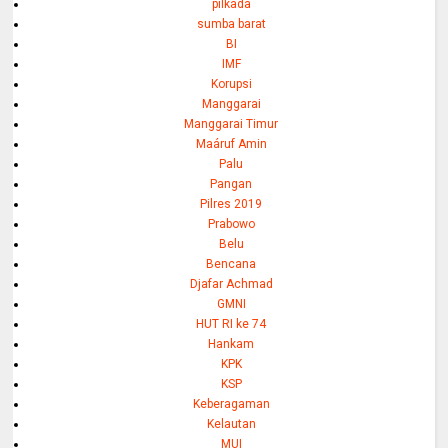
pilkada
sumba barat
BI
IMF
Korupsi
Manggarai
Manggarai Timur
Maáruf Amin
Palu
Pangan
Pilres 2019
Prabowo
Belu
Bencana
Djafar Achmad
GMNI
HUT RI ke 74
Hankam
KPK
KSP
Keberagaman
Kelautan
MUI