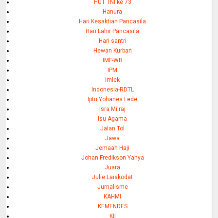
HUT TNI ke 73
Hanura
Hari Kesaktian Pancasila
Hari Lahir Pancasila
Hari santri
Hewan Kurban
IMF-WB
IPM
Imlek
Indonesia-RDTL
Iptu Yohanes Lede
Isra Mi'raj
Isu Agama
Jalan Tol
Jawa
Jemaah Haji
Johan Fredikson Yahya
Juara
Julie Laiskodat
Jurnalisme
KAHMI
KEMENDES
KII