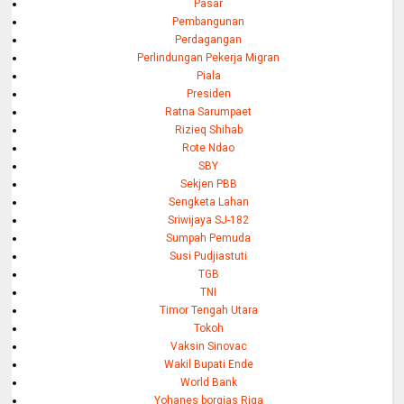
Pasar
Pembangunan
Perdagangan
Perlindungan Pekerja Migran
Piala
Presiden
Ratna Sarumpaet
Rizieq Shihab
Rote Ndao
SBY
Sekjen PBB
Sengketa Lahan
Sriwijaya SJ-182
Sumpah Pemuda
Susi Pudjiastuti
TGB
TNI
Timor Tengah Utara
Tokoh
Vaksin Sinovac
Wakil Bupati Ende
World Bank
Yohanes borgias Riga