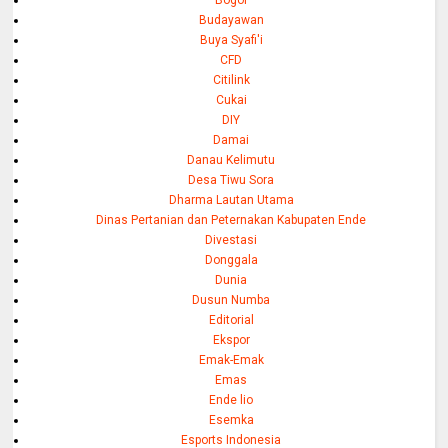
Budayawan
Buya Syafi'i
CFD
Citilink
Cukai
DIY
Damai
Danau Kelimutu
Desa Tiwu Sora
Dharma Lautan Utama
Dinas Pertanian dan Peternakan Kabupaten Ende
Divestasi
Donggala
Dunia
Dusun Numba
Editorial
Ekspor
Emak-Emak
Emas
Ende lio
Esemka
Esports Indonesia