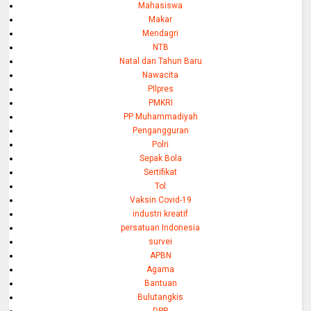
Mahasiswa
Makar
Mendagri
NTB
Natal dan Tahun Baru
Nawacita
PIlpres
PMKRI
PP Muhammadiyah
Pengangguran
Polri
Sepak Bola
Sertifikat
Tol
Vaksin Covid-19
industri kreatif
persatuan Indonesia
survei
APBN
Agama
Bantuan
Bulutangkis
DPR