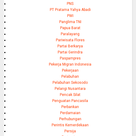
PNS
PT Pratama Yahya Abadi
PWI
Panglima TNI
Papua Barat
Paralayang
Pariwisata Flores
Partai Berkarya
Partai Gerindra
Paspampres
Pekerja Migran Indonesia
Pekerjaan
Pelabuhan
Pelabuhan Sekosodo
Pelangi Nusantara
Pencak Silat
Penguatan Pancasila
Perbankan
Perdamaian
Perhubungan
Perintis Kemerdekaan
Persija