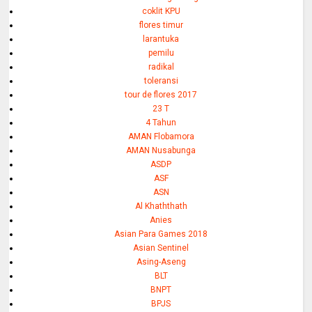
coklit KPU
flores timur
larantuka
pemilu
radikal
toleransi
tour de flores 2017
23 T
4 Tahun
AMAN Flobamora
AMAN Nusabunga
ASDP
ASF
ASN
Al Khaththath
Anies
Asian Para Games 2018
Asian Sentinel
Asing-Aseng
BLT
BNPT
BPJS