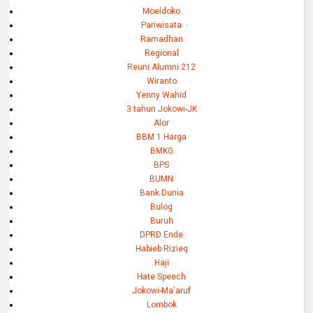
Moeldoko
Pariwisata
Ramadhan
Regional
Reuni Alumni 212
Wiranto
Yenny Wahid
3 tahun Jokowi-JK
Alor
BBM 1 Harga
BMKG
BPS
BUMN
Bank Dunia
Bulog
Buruh
DPRD Ende
Habieb Rizieq
Haji
Hate Speech
Jokowi-Ma'aruf
Lombok