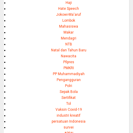
Haji
Hate Speech
Jokowi-Ma'aruf
Lombok
Mahasiswa
Makar
Mendagri
NTB
Natal dan Tahun Baru
Nawacita
PIlpres
PMKRI
PP Muhammadiyah
Pengangguran
Polri
Sepak Bola
Sertifikat
Tol
Vaksin Covid-19
industri kreatif
persatuan Indonesia
survei