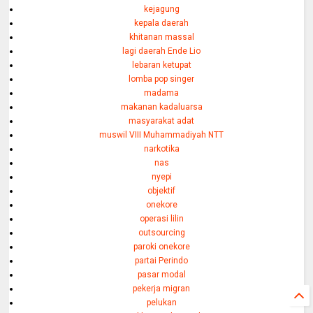
kejagung
kepala daerah
khitanan massal
lagi daerah Ende Lio
lebaran ketupat
lomba pop singer
madama
makanan kadaluarsa
masyarakat adat
muswil VIII Muhammadiyah NTT
narkotika
nas
nyepi
objektif
onekore
operasi lilin
outsourcing
paroki onekore
partai Perindo
pasar modal
pekerja migran
pelukan