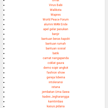
Umat
Virus Babi
Walikota
Wapres
World Peace Forum
alumni MAN Ende
apel gelar pasukan
banjir
bantuan beras kapolri
bantuan rumah
bantuan sosial
batik
camat nangapanda
coklat gaura
demo sopir angkot
fashion show
gereja lidwina
intoleransi
istana
jembatan Uma Sawa
kades Jegharangga
kamtimbas
kasus pidana