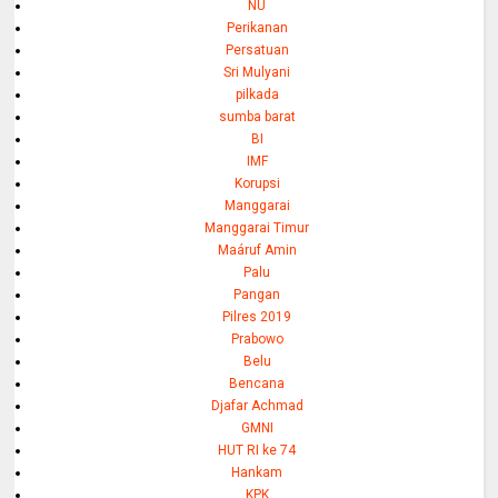
NU
Perikanan
Persatuan
Sri Mulyani
pilkada
sumba barat
BI
IMF
Korupsi
Manggarai
Manggarai Timur
Maáruf Amin
Palu
Pangan
Pilres 2019
Prabowo
Belu
Bencana
Djafar Achmad
GMNI
HUT RI ke 74
Hankam
KPK