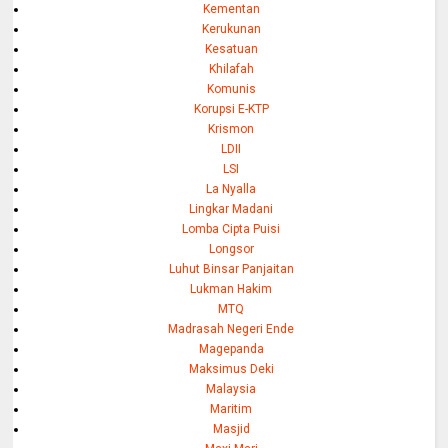
Kementan
Kerukunan
Kesatuan
Khilafah
Komunis
Korupsi E-KTP
Krismon
LDII
LSI
La Nyalla
Lingkar Madani
Lomba Cipta Puisi
Longsor
Luhut Binsar Panjaitan
Lukman Hakim
MTQ
Madrasah Negeri Ende
Magepanda
Maksimus Deki
Malaysia
Maritim
Masjid