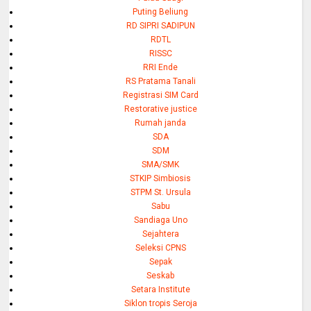
Puting Beliung
RD SIPRI SADIPUN
RDTL
RISSC
RRI Ende
RS Pratama Tanali
Registrasi SIM Card
Restorative justice
Rumah janda
SDA
SDM
SMA/SMK
STKIP Simbiosis
STPM St. Ursula
Sabu
Sandiaga Uno
Sejahtera
Seleksi CPNS
Sepak
Seskab
Setara Institute
Siklon tropis Seroja