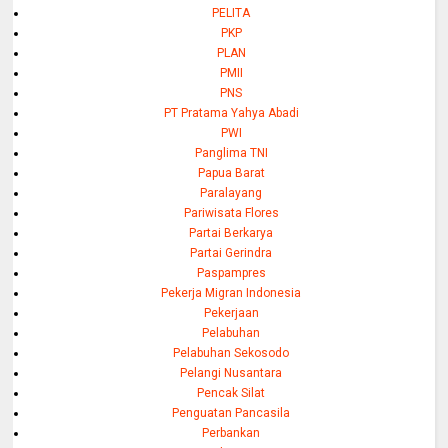
PELITA
PKP
PLAN
PMII
PNS
PT Pratama Yahya Abadi
PWI
Panglima TNI
Papua Barat
Paralayang
Pariwisata Flores
Partai Berkarya
Partai Gerindra
Paspampres
Pekerja Migran Indonesia
Pekerjaan
Pelabuhan
Pelabuhan Sekosodo
Pelangi Nusantara
Pencak Silat
Penguatan Pancasila
Perbankan