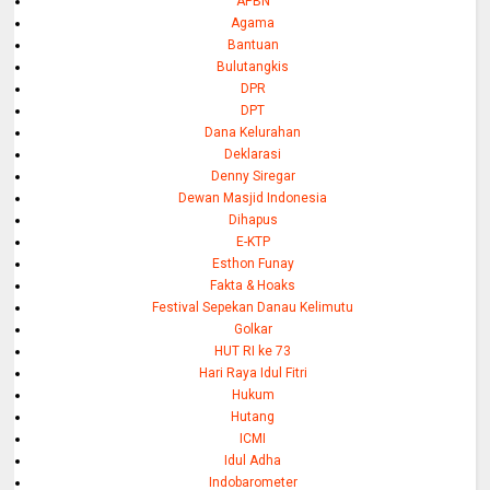
APBN
Agama
Bantuan
Bulutangkis
DPR
DPT
Dana Kelurahan
Deklarasi
Denny Siregar
Dewan Masjid Indonesia
Dihapus
E-KTP
Esthon Funay
Fakta & Hoaks
Festival Sepekan Danau Kelimutu
Golkar
HUT RI ke 73
Hari Raya Idul Fitri
Hukum
Hutang
ICMI
Idul Adha
Indobarometer