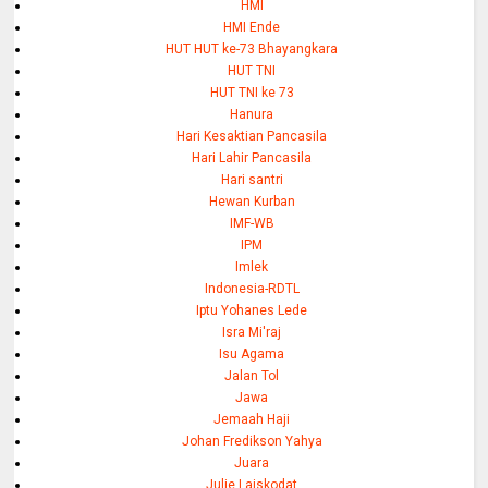
HMI
HMI Ende
HUT HUT ke-73 Bhayangkara
HUT TNI
HUT TNI ke 73
Hanura
Hari Kesaktian Pancasila
Hari Lahir Pancasila
Hari santri
Hewan Kurban
IMF-WB
IPM
Imlek
Indonesia-RDTL
Iptu Yohanes Lede
Isra Mi'raj
Isu Agama
Jalan Tol
Jawa
Jemaah Haji
Johan Fredikson Yahya
Juara
Julie Laiskodat