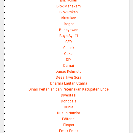
Blik Rokan
Blok Mahakam
Blok Rokan
Blusukan
Bogor
Budayawan
Buya Syafi'i
CFD
Citilink
Cukai
DIY
Damai
Danau Kelimutu
Desa Tiwu Sora
Dharma Lautan Utama
Dinas Pertanian dan Peternakan Kabupaten Ende
Divestasi
Donggala
Dunia
Dusun Numba
Editorial
Ekspor
Emak-Emak