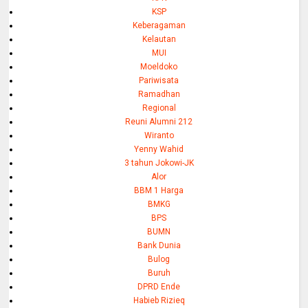
KSP
Keberagaman
Kelautan
MUI
Moeldoko
Pariwisata
Ramadhan
Regional
Reuni Alumni 212
Wiranto
Yenny Wahid
3 tahun Jokowi-JK
Alor
BBM 1 Harga
BMKG
BPS
BUMN
Bank Dunia
Bulog
Buruh
DPRD Ende
Habieb Rizieq