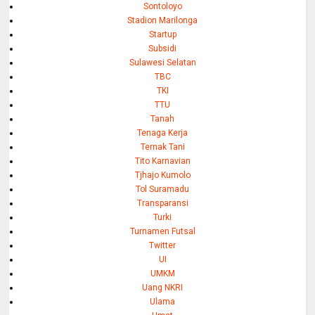
Sontoloyo
Stadion Marilonga
Startup
Subsidi
Sulawesi Selatan
TBC
TKI
TTU
Tanah
Tenaga Kerja
Ternak Tani
Tito Karnavian
Tjhajo Kumolo
Tol Suramadu
Transparansi
Turki
Turnamen Futsal
Twitter
UI
UMKM
Uang NKRI
Ulama