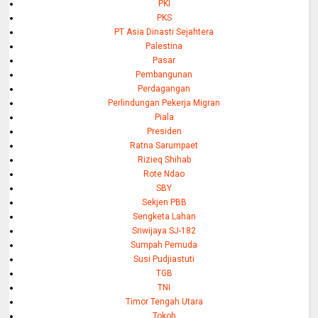
PKI
PKS
PT Asia Dinasti Sejahtera
Palestina
Pasar
Pembangunan
Perdagangan
Perlindungan Pekerja Migran
Piala
Presiden
Ratna Sarumpaet
Rizieq Shihab
Rote Ndao
SBY
Sekjen PBB
Sengketa Lahan
Sriwijaya SJ-182
Sumpah Pemuda
Susi Pudjiastuti
TGB
TNI
Timor Tengah Utara
Tokoh