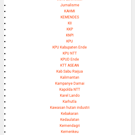
Jurnalisme
KAHMI
KEMENDES
KII
KKP
KNPI
KPU
KPU Kabupaten Ende
KPU NTT
KPUD Ende
KTT ASEAN
Kab Sabu Raijua
Kalimantan
Kampanye Damai
Kapolda NTT
Karel Lando
Karhutla
Kawasan hutan industri
Kebakaran
Kedaulatan
Kemendagri
Kemenkeu