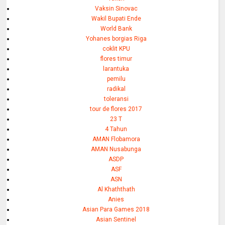
Vaksin Sinovac
Wakil Bupati Ende
World Bank
Yohanes borgias Riga
coklit KPU
flores timur
larantuka
pemilu
radikal
toleransi
tour de flores 2017
23 T
4 Tahun
AMAN Flobamora
AMAN Nusabunga
ASDP
ASF
ASN
Al Khaththath
Anies
Asian Para Games 2018
Asian Sentinel