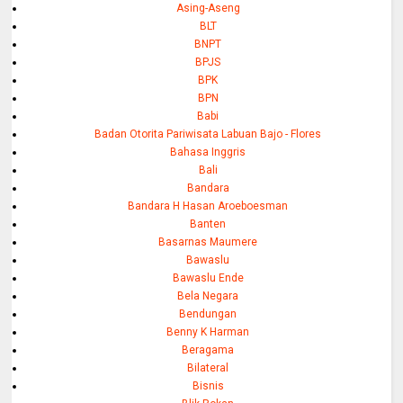
Asing-Aseng
BLT
BNPT
BPJS
BPK
BPN
Babi
Badan Otorita Pariwisata Labuan Bajo - Flores
Bahasa Inggris
Bali
Bandara
Bandara H Hasan Aroeboesman
Banten
Basarnas Maumere
Bawaslu
Bawaslu Ende
Bela Negara
Bendungan
Benny K Harman
Beragama
Bilateral
Bisnis