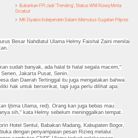
Bubarkan FPI Jadi 'Trending', Status WNI Rizieq Minta
Dicabut
MK Diyakni Independen Dalam Memutus Gugatan Pilpres
urus Besar Nahdlatul Ulama Helmy Faishal Zaini menilai
kan.
 kan sudah banyak, ada halal bi halal segala macem,"
 Senen, Jakarta Pusat, Senin.
a dan Daerah Tertinggal itu juga mengatakan bahwa
i hak untuk berserikat, tapi juga perlu dilihat apa
kan Ijtima Ulama, red). Orang kan juga bebas mau
danya sih," kata Helmy sebelum meninggalkan tempat.
Lorin Hotel Sentul, Babakan Madang, Kabupaten Bogor,
dibuka dengan penyampaian pesan Rizieq melalui