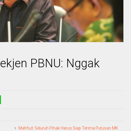
 Sekjen PBNU: Nggak
Mahfud: Seluruh Pihak Harus Siap Terima Putusan MK