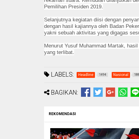
rekaman suara. Kemudian dilanjutkan d
Pemilihan Presiden 2019.
Selanjutnya kegiatan diisi dengan penyam
dengan hasil kajiannya oleh Badan Peke
yakni sebuah aktivitas yang digagas sesu
Menurut Yusuf Muhammad Martak, hasil d
yang terlibat.
LABELS:
Headline
Nasional
1494
18
BAGIKAN:
REKOMENDASI