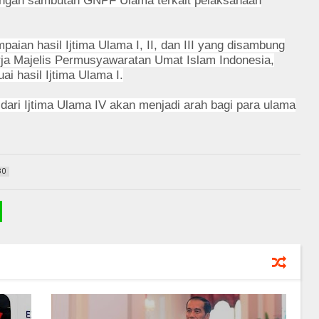
engan sambutan GNPF Ulama terkait pelaksanaan
paian hasil Ijtima Ulama I, II, dan III yang disambung
rja Majelis Permusyawaratan Umat Islam Indonesia,
ai hasil Ijtima Ulama I.
ari Ijtima Ulama IV akan menjadi arah bagi para ulama
80