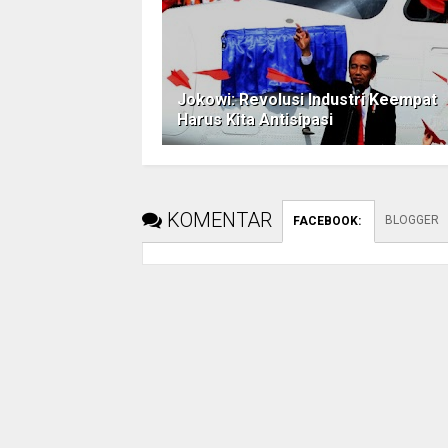
Jokowi: Revolusi Industri Keempat
Harus Kita Antisipasi
KOMENTAR
BLOGGER
FACEBOOK
: