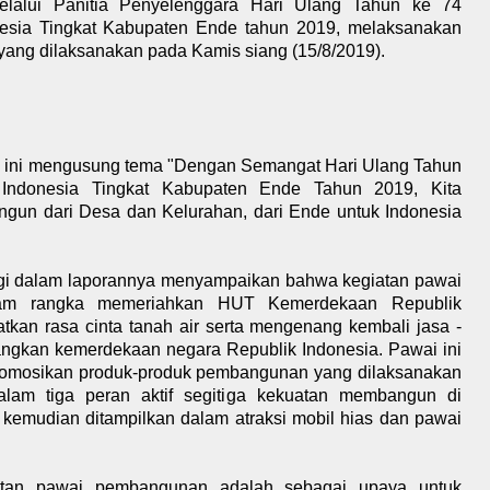
lalui Panitia Penyelenggara Hari Ulang Tahun ke 74
esia Tingkat Kabupaten Ende tahun 2019, melaksanakan
ang dilaksanakan pada Kamis siang (15/8/2019).
 ini mengusung tema "Dengan Semangat Hari Ulang Tahun
Indonesia Tingkat Kabupaten Ende Tahun 2019, Kita
un dari Desa dan Kelurahan, dari Ende untuk Indonesia
ggi dalam laporannya menyampaikan bahwa kegiatan pawai
lam rangka memeriahkan HUT Kemerdekaan Republik
tkan rasa cinta tanah air serta mengenang kembali jasa -
ngkan kemerdekaan negara Republik Indonesia. Pawai ini
romosikan produk-produk pembangunan yang dilaksanakan
alam tiga peran aktif segitiga kekuatan membangun di
u kemudian ditampilkan dalam atraksi mobil hias dan pawai
atan pawai pembangunan adalah sebagai upaya untuk