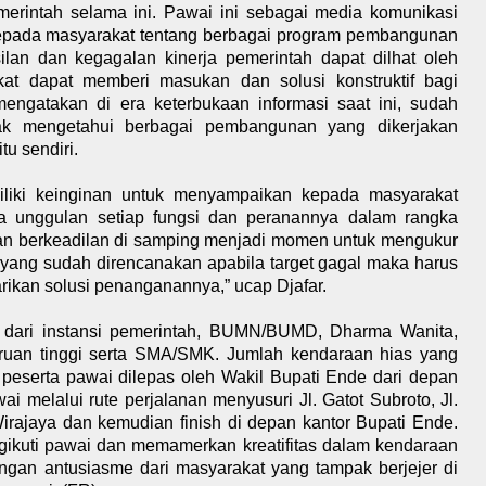
emerintah selama ini. Pawai ini sebagai media komunikasi
kepada masyarakat tentang berbagai program pembangunan
lan dan kegagalan kinerja pemerintah dapat dilhat oleh
kat dapat memberi masukan dan solusi konstruktif bagi
mengatakan di era keterbukaan informasi saat ini, sudah
ak mengetahui berbagai pembangunan yang dikerjakan
u sendiri.
liki keinginan untuk menyampaikan kepada masyarakat
a unggulan setiap fungsi dan peranannya dalam rangka
n berkeadilan di samping menjadi momen untuk mengukur
 yang sudah direncanakan apabila target gagal maka harus
ikan solusi penanganannya,” ucap Djafar.
ta dari instansi pemerintah, BUMN/BUMD, Dharma Wanita,
ruan tinggi serta SMA/SMK. Jumlah kendaraan hias yang
peserta pawai dilepas oleh Wakil Bupati Ende dari depan
ai melalui rute perjalanan menyusuri Jl. Gatot Subroto, Jl.
Wirajaya dan kemudian finish di depan kantor Bupati Ende.
gikuti pawai dan memamerkan kreatifitas dalam kendaraan
ngan antusiasme dari masyarakat yang tampak berjejer di