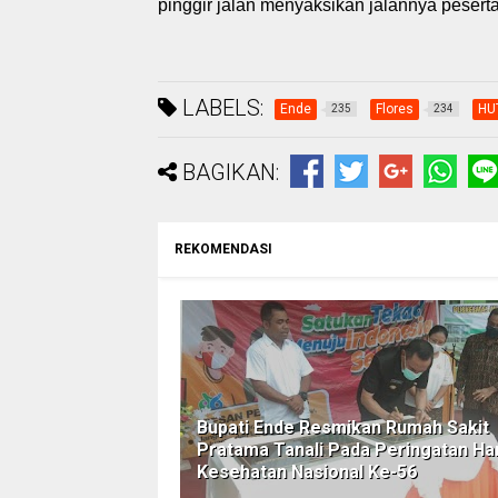
pinggir jalan menyaksikan jalannya pesert
LABELS:
Ende
Flores
HUT
235
234
BAGIKAN:
REKOMENDASI
Bupati Ende Resmikan Rumah Sakit
Pratama Tanali Pada Peringatan Ha
Kesehatan Nasional Ke-56