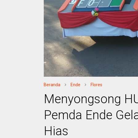
Beranda
Ende
Flores
Menyongsong HUT
Pemda Ende Gela
Hias