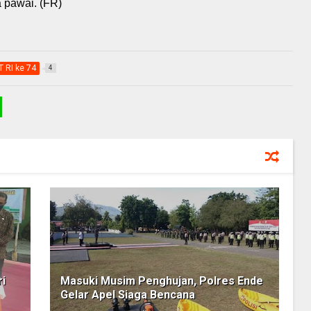
a pawai. (FR)
 RI ke 74
4
ri
Masuki Musim Penghujan, Polres Ende
Gelar Apel Siaga Bencana