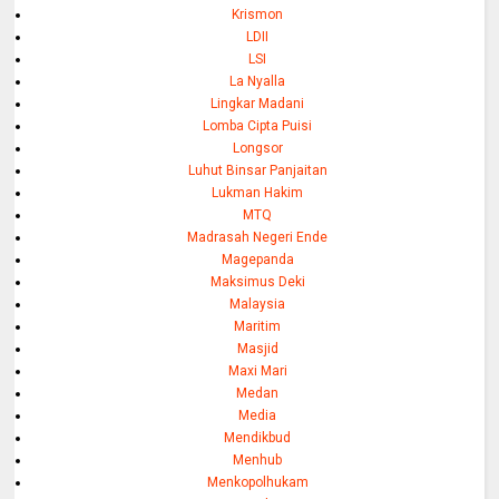
Krismon
LDII
LSI
La Nyalla
Lingkar Madani
Lomba Cipta Puisi
Longsor
Luhut Binsar Panjaitan
Lukman Hakim
MTQ
Madrasah Negeri Ende
Magepanda
Maksimus Deki
Malaysia
Maritim
Masjid
Maxi Mari
Medan
Media
Mendikbud
Menhub
Menkopolhukam