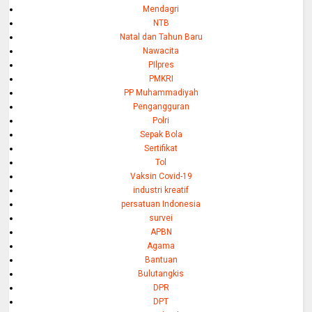
Mendagri
NTB
Natal dan Tahun Baru
Nawacita
PIlpres
PMKRI
PP Muhammadiyah
Pengangguran
Polri
Sepak Bola
Sertifikat
Tol
Vaksin Covid-19
industri kreatif
persatuan Indonesia
survei
APBN
Agama
Bantuan
Bulutangkis
DPR
DPT