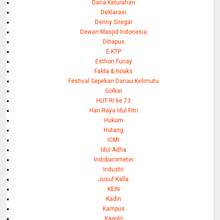
Dana Kelurahan
Deklarasi
Denny Siregar
Dewan Masjid Indonesia
Dihapus
E-KTP
Esthon Funay
Fakta & Hoaks
Festival Sepekan Danau Kelimutu
Golkar
HUT RI ke 73
Hari Raya Idul Fitri
Hukum
Hutang
ICMI
Idul Adha
Indobarometer
Industri
Jusuf Kalla
KEIN
Kadin
Kampus
Kapolri