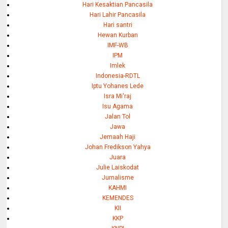
Hari Kesaktian Pancasila
Hari Lahir Pancasila
Hari santri
Hewan Kurban
IMF-WB
IPM
Imlek
Indonesia-RDTL
Iptu Yohanes Lede
Isra Mi'raj
Isu Agama
Jalan Tol
Jawa
Jemaah Haji
Johan Fredikson Yahya
Juara
Julie Laiskodat
Jurnalisme
KAHMI
KEMENDES
KII
KKP