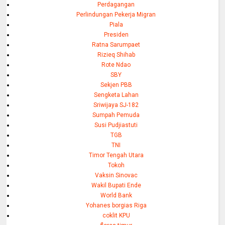
Perdagangan
Perlindungan Pekerja Migran
Piala
Presiden
Ratna Sarumpaet
Rizieq Shihab
Rote Ndao
SBY
Sekjen PBB
Sengketa Lahan
Sriwijaya SJ-182
Sumpah Pemuda
Susi Pudjiastuti
TGB
TNI
Timor Tengah Utara
Tokoh
Vaksin Sinovac
Wakil Bupati Ende
World Bank
Yohanes borgias Riga
coklit KPU