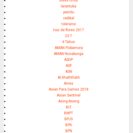
flores timur
larantuka
pemilu
radikal
toleransi
tour de flores 2017
23 T
4 Tahun
AMAN Flobamora
AMAN Nusabunga
ASDP
ASF
ASN
Al Khaththath
Anies
Asian Para Games 2018
Asian Sentinel
Asing-Aseng
BLT
BNPT
BPJS
BPK
BPN