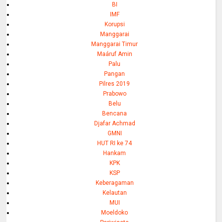
BI
IMF
Korupsi
Manggarai
Manggarai Timur
Maáruf Amin
Palu
Pangan
Pilres 2019
Prabowo
Belu
Bencana
Djafar Achmad
GMNI
HUT RI ke 74
Hankam
KPK
KSP
Keberagaman
Kelautan
MUI
Moeldoko