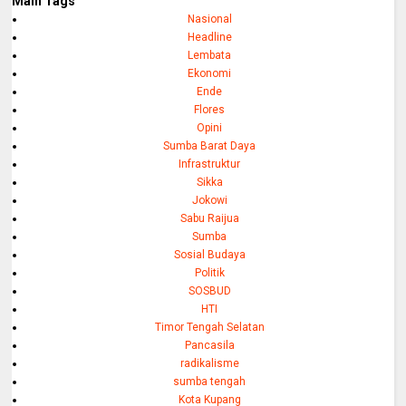
Main Tags
Nasional
Headline
Lembata
Ekonomi
Ende
Flores
Opini
Sumba Barat Daya
Infrastruktur
Sikka
Jokowi
Sabu Raijua
Sumba
Sosial Budaya
Politik
SOSBUD
HTI
Timor Tengah Selatan
Pancasila
radikalisme
sumba tengah
Kota Kupang