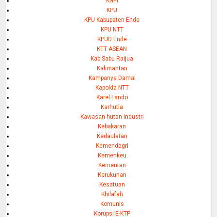
KNPI
KPU
KPU Kabupaten Ende
KPU NTT
KPUD Ende
KTT ASEAN
Kab Sabu Raijua
Kalimantan
Kampanye Damai
Kapolda NTT
Karel Lando
Karhutla
Kawasan hutan industri
Kebakaran
Kedaulatan
Kemendagri
Kemenkeu
Kementan
Kerukunan
Kesatuan
Khilafah
Komunis
Korupsi E-KTP