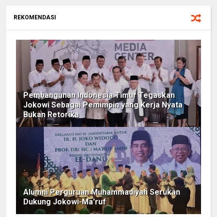
REKOMENDASI
Pembangunan Indonesia Timur Tegaskan
Jokowi Sebagai Pemimpin yang Kerja Nyata
Bukan Retorika
Alumni Perguruan Muhammadiyah Serukan
Dukung Jokowi-Ma'ruf