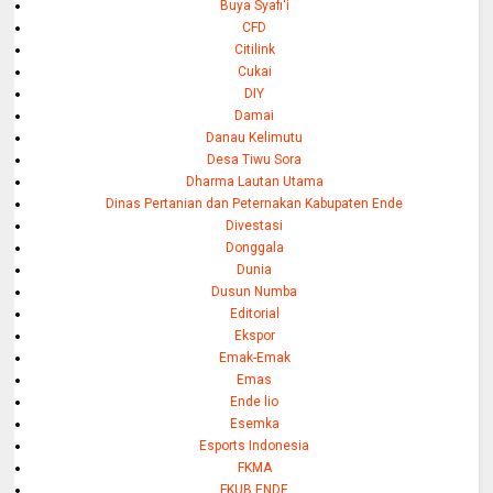
Buya Syafi'i
CFD
Citilink
Cukai
DIY
Damai
Danau Kelimutu
Desa Tiwu Sora
Dharma Lautan Utama
Dinas Pertanian dan Peternakan Kabupaten Ende
Divestasi
Donggala
Dunia
Dusun Numba
Editorial
Ekspor
Emak-Emak
Emas
Ende lio
Esemka
Esports Indonesia
FKMA
FKUB ENDE