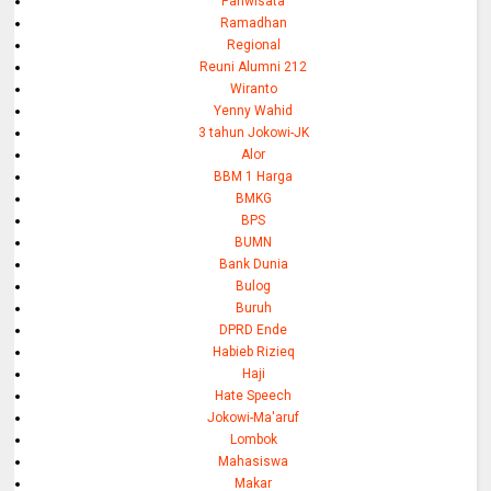
Pariwisata
Ramadhan
Regional
Reuni Alumni 212
Wiranto
Yenny Wahid
3 tahun Jokowi-JK
Alor
BBM 1 Harga
BMKG
BPS
BUMN
Bank Dunia
Bulog
Buruh
DPRD Ende
Habieb Rizieq
Haji
Hate Speech
Jokowi-Ma'aruf
Lombok
Mahasiswa
Makar