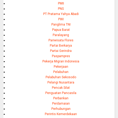
PMII
PNS
PT Pratama Yahya Abadi
PWI
Panglima TNI
Papua Barat
Paralayang
Pariwisata Flores
Partai Berkarya
Partai Gerindra
Paspampres
Pekerja Migran Indonesia
Pekerjaan
Pelabuhan
Pelabuhan Sekosodo
Pelangi Nusantara
Pencak Silat
Penguatan Pancasila
Perbankan
Perdamaian
Perhubungan
Perintis Kemerdekaan