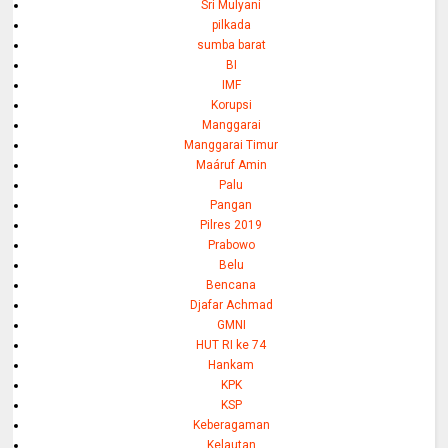
Sri Mulyani
pilkada
sumba barat
BI
IMF
Korupsi
Manggarai
Manggarai Timur
Maáruf Amin
Palu
Pangan
Pilres 2019
Prabowo
Belu
Bencana
Djafar Achmad
GMNI
HUT RI ke 74
Hankam
KPK
KSP
Keberagaman
Kelautan