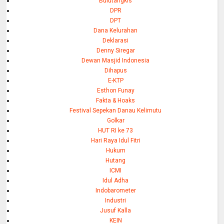
Bulutangkis
DPR
DPT
Dana Kelurahan
Deklarasi
Denny Siregar
Dewan Masjid Indonesia
Dihapus
E-KTP
Esthon Funay
Fakta & Hoaks
Festival Sepekan Danau Kelimutu
Golkar
HUT RI ke 73
Hari Raya Idul Fitri
Hukum
Hutang
ICMI
Idul Adha
Indobarometer
Industri
Jusuf Kalla
KEIN