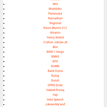
MUI
Moeldoko
Pariwisata
Ramadhan
Regional
Reuni Alumni 212
Wiranto
Yenny Wahid
3 tahun Jokowi-JK
Alor
BBM 1 Harga
BMKG
BPS
BUMN
Bank Dunia
Bulog
Buruh
DPRD Ende
Habieb Rizieq
Haji
Hate Speech
Jokowi-Ma'aruf