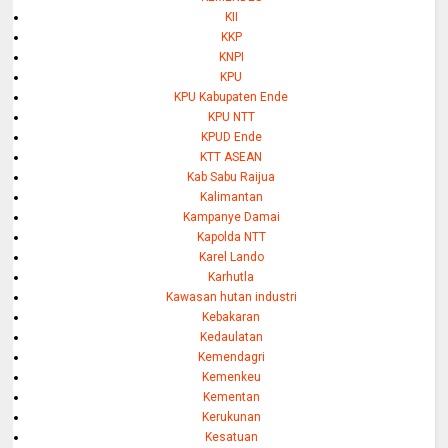
KII
KKP
KNPI
KPU
KPU Kabupaten Ende
KPU NTT
KPUD Ende
KTT ASEAN
Kab Sabu Raijua
Kalimantan
Kampanye Damai
Kapolda NTT
Karel Lando
Karhutla
Kawasan hutan industri
Kebakaran
Kedaulatan
Kemendagri
Kemenkeu
Kementan
Kerukunan
Kesatuan