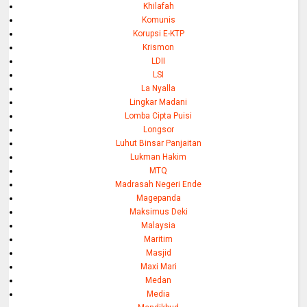
Khilafah
Komunis
Korupsi E-KTP
Krismon
LDII
LSI
La Nyalla
Lingkar Madani
Lomba Cipta Puisi
Longsor
Luhut Binsar Panjaitan
Lukman Hakim
MTQ
Madrasah Negeri Ende
Magepanda
Maksimus Deki
Malaysia
Maritim
Masjid
Maxi Mari
Medan
Media