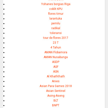
Yohanes borgias Riga
coklit KPU
flores timur
larantuka
pemilu
radikal
toleransi
tour de flores 2017
23 T
4 Tahun
AMAN Flobamora
AMAN Nusabunga
ASDP
ASF
ASN
Al Khaththath
Anies
Asian Para Games 2018
Asian Sentinel
Asing-Aseng
BLT
BNPT