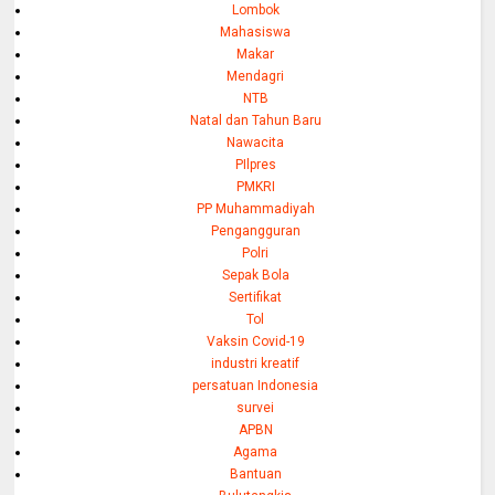
Lombok
Mahasiswa
Makar
Mendagri
NTB
Natal dan Tahun Baru
Nawacita
PIlpres
PMKRI
PP Muhammadiyah
Pengangguran
Polri
Sepak Bola
Sertifikat
Tol
Vaksin Covid-19
industri kreatif
persatuan Indonesia
survei
APBN
Agama
Bantuan