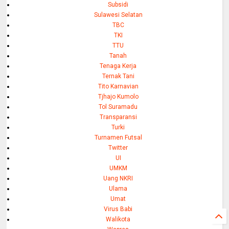
Subsidi
Sulawesi Selatan
TBC
TKI
TTU
Tanah
Tenaga Kerja
Ternak Tani
Tito Karnavian
Tjhajo Kumolo
Tol Suramadu
Transparansi
Turki
Turnamen Futsal
Twitter
UI
UMKM
Uang NKRI
Ulama
Umat
Virus Babi
Walikota