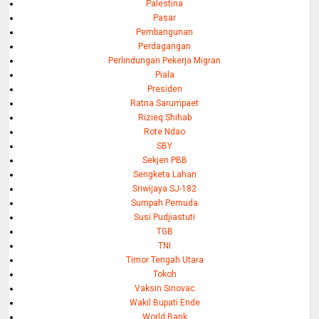
Palestina
Pasar
Pembangunan
Perdagangan
Perlindungan Pekerja Migran
Piala
Presiden
Ratna Sarumpaet
Rizieq Shihab
Rote Ndao
SBY
Sekjen PBB
Sengketa Lahan
Sriwijaya SJ-182
Sumpah Pemuda
Susi Pudjiastuti
TGB
TNI
Timor Tengah Utara
Tokoh
Vaksin Sinovac
Wakil Bupati Ende
World Bank