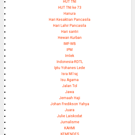
HUT TNI
HUT TNI ke 73
Hanura
Hari Kesaktian Pancasila
Hari Lahir Pancasila
Hari santri
Hewan Kurban
IMF-WB
IPM
Imlek
Indonesia-RDTL
Iptu Yohanes Lede
Isra Mi'raj
Isu Agama
Jalan Tol
Jawa
Jemaah Haji
Johan Fredikson Yahya
Juara
Julie Laiskodat
Jurnalisme
KAHMI
KEMENDES