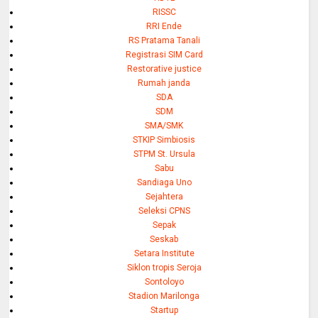
RISSC
RRI Ende
RS Pratama Tanali
Registrasi SIM Card
Restorative justice
Rumah janda
SDA
SDM
SMA/SMK
STKIP Simbiosis
STPM St. Ursula
Sabu
Sandiaga Uno
Sejahtera
Seleksi CPNS
Sepak
Seskab
Setara Institute
Siklon tropis Seroja
Sontoloyo
Stadion Marilonga
Startup