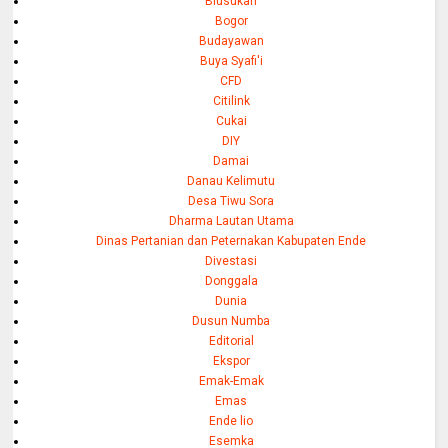
Blusukan
Bogor
Budayawan
Buya Syafi'i
CFD
Citilink
Cukai
DIY
Damai
Danau Kelimutu
Desa Tiwu Sora
Dharma Lautan Utama
Dinas Pertanian dan Peternakan Kabupaten Ende
Divestasi
Donggala
Dunia
Dusun Numba
Editorial
Ekspor
Emak-Emak
Emas
Ende lio
Esemka