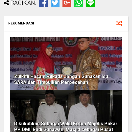
BAGIKAN:
REKOMENDASI
Zulkifli Hasan: Pilkada Jangan Gunakan Isu
SARA dan Timbulkan Perpecahan
Dikukuhkan Sebagai Wakil Ketua Majelis Pakar
PP DMI, Budi Gunawan: Masjid sebagai Pusat