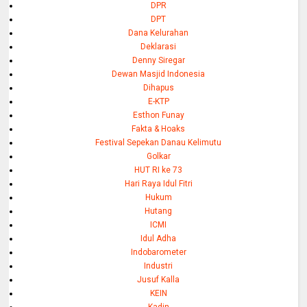
DPR
DPT
Dana Kelurahan
Deklarasi
Denny Siregar
Dewan Masjid Indonesia
Dihapus
E-KTP
Esthon Funay
Fakta & Hoaks
Festival Sepekan Danau Kelimutu
Golkar
HUT RI ke 73
Hari Raya Idul Fitri
Hukum
Hutang
ICMI
Idul Adha
Indobarometer
Industri
Jusuf Kalla
KEIN
Kadin