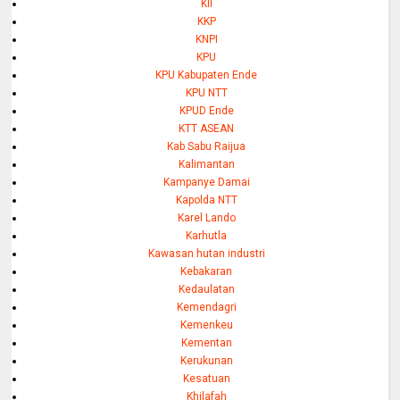
KII
KKP
KNPI
KPU
KPU Kabupaten Ende
KPU NTT
KPUD Ende
KTT ASEAN
Kab Sabu Raijua
Kalimantan
Kampanye Damai
Kapolda NTT
Karel Lando
Karhutla
Kawasan hutan industri
Kebakaran
Kedaulatan
Kemendagri
Kemenkeu
Kementan
Kerukunan
Kesatuan
Khilafah