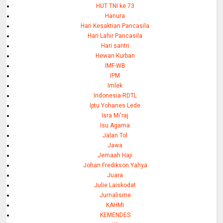
HUT TNI ke 73
Hanura
Hari Kesaktian Pancasila
Hari Lahir Pancasila
Hari santri
Hewan Kurban
IMF-WB
IPM
Imlek
Indonesia-RDTL
Iptu Yohanes Lede
Isra Mi'raj
Isu Agama
Jalan Tol
Jawa
Jemaah Haji
Johan Fredikson Yahya
Juara
Julie Laiskodat
Jurnalisme
KAHMI
KEMENDES