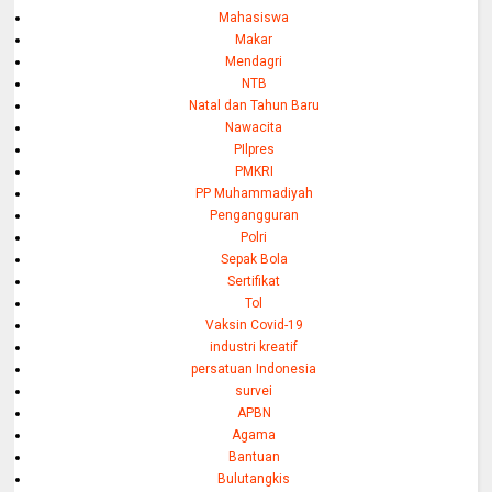
Mahasiswa
Makar
Mendagri
NTB
Natal dan Tahun Baru
Nawacita
PIlpres
PMKRI
PP Muhammadiyah
Pengangguran
Polri
Sepak Bola
Sertifikat
Tol
Vaksin Covid-19
industri kreatif
persatuan Indonesia
survei
APBN
Agama
Bantuan
Bulutangkis