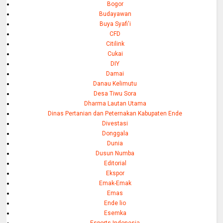
Bogor
Budayawan
Buya Syafi'i
CFD
Citilink
Cukai
DIY
Damai
Danau Kelimutu
Desa Tiwu Sora
Dharma Lautan Utama
Dinas Pertanian dan Peternakan Kabupaten Ende
Divestasi
Donggala
Dunia
Dusun Numba
Editorial
Ekspor
Emak-Emak
Emas
Ende lio
Esemka
Esports Indonesia