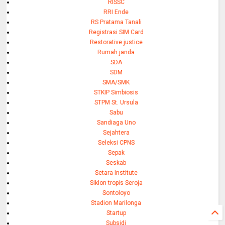
RISSC
RRI Ende
RS Pratama Tanali
Registrasi SIM Card
Restorative justice
Rumah janda
SDA
SDM
SMA/SMK
STKIP Simbiosis
STPM St. Ursula
Sabu
Sandiaga Uno
Sejahtera
Seleksi CPNS
Sepak
Seskab
Setara Institute
Siklon tropis Seroja
Sontoloyo
Stadion Marilonga
Startup
Subsidi