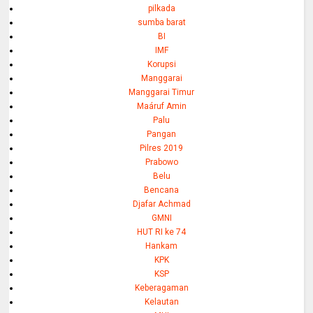
pilkada
sumba barat
BI
IMF
Korupsi
Manggarai
Manggarai Timur
Maáruf Amin
Palu
Pangan
Pilres 2019
Prabowo
Belu
Bencana
Djafar Achmad
GMNI
HUT RI ke 74
Hankam
KPK
KSP
Keberagaman
Kelautan