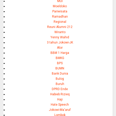
MUI
Moeldoko
Pariwisata
Ramadhan
Regional
Reuni Alumni 212
Wiranto
Yenny Wahid
3 tahun Jokowi-JK
Alor
BBM 1 Harga
BMKG
BPS
BUMN
Bank Dunia
Bulog
Buruh
DPRD Ende
Habieb Rizieq
Haji
Hate Speech
Jokowi-Ma'aruf
Lombok