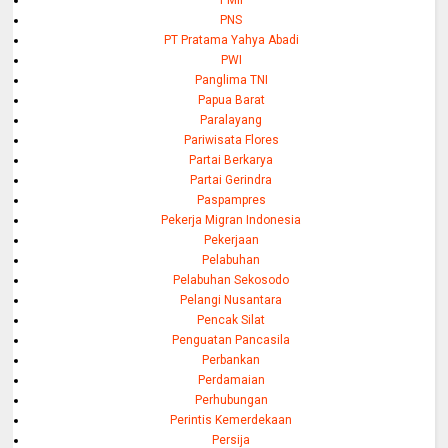
PNS
PT Pratama Yahya Abadi
PWI
Panglima TNI
Papua Barat
Paralayang
Pariwisata Flores
Partai Berkarya
Partai Gerindra
Paspampres
Pekerja Migran Indonesia
Pekerjaan
Pelabuhan
Pelabuhan Sekosodo
Pelangi Nusantara
Pencak Silat
Penguatan Pancasila
Perbankan
Perdamaian
Perhubungan
Perintis Kemerdekaan
Persija