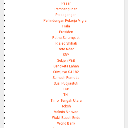
Pasar
Pembangunan
Perdagangan
Perlindungan Pekerja Migran
Piala
Presiden
Ratna Sarumpaet
Rizieq Shihab
Rote Ndao
SBY
Sekjen PBB
Sengketa Lahan
Sriwijaya SJ-182
Sumpah Pemuda
Susi Pudjiastuti
TGB
TNI
Timor Tengah Utara
Tokoh
Vaksin Sinovac
Wakil Bupati Ende
World Bank