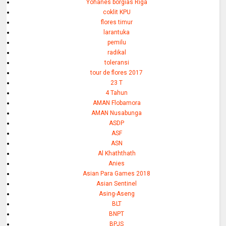
Yohanes borgias Riga
coklit KPU
flores timur
larantuka
pemilu
radikal
toleransi
tour de flores 2017
23 T
4 Tahun
AMAN Flobamora
AMAN Nusabunga
ASDP
ASF
ASN
Al Khaththath
Anies
Asian Para Games 2018
Asian Sentinel
Asing-Aseng
BLT
BNPT
BPJS