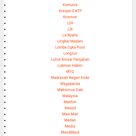
Komunis
Korupsi E-KTP
Krismon
LDII
LSI
La Nyalla
Lingkar Madani
Lomba Cipta Puisi
Longsor
Luhut Binsar Panjaitan
Lukman Hakim
MTQ
Madrasah Negeri Ende
Magepanda
Maksimus Deki
Malaysia
Maritim
Masjid
Maxi Mari
Medan
Media
Mendikbud