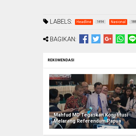
LABELS:
Headline
Nasional
1494
18
BAGIKAN:
REKOMENDASI
Mahfud MD Tegaskan Konstitusi
Melarang Referendum Papua