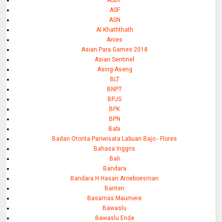
ASDP
ASF
ASN
Al Khaththath
Anies
Asian Para Games 2018
Asian Sentinel
Asing-Aseng
BLT
BNPT
BPJS
BPK
BPN
Babi
Badan Otorita Pariwisata Labuan Bajo - Flores
Bahasa Inggris
Bali
Bandara
Bandara H Hasan Aroeboesman
Banten
Basarnas Maumere
Bawaslu
Bawaslu Ende