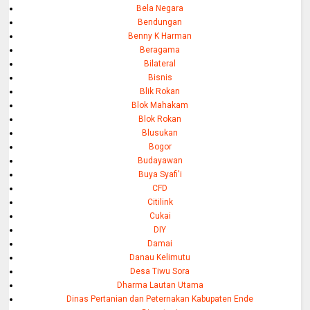
Bela Negara
Bendungan
Benny K Harman
Beragama
Bilateral
Bisnis
Blik Rokan
Blok Mahakam
Blok Rokan
Blusukan
Bogor
Budayawan
Buya Syafi'i
CFD
Citilink
Cukai
DIY
Damai
Danau Kelimutu
Desa Tiwu Sora
Dharma Lautan Utama
Dinas Pertanian dan Peternakan Kabupaten Ende