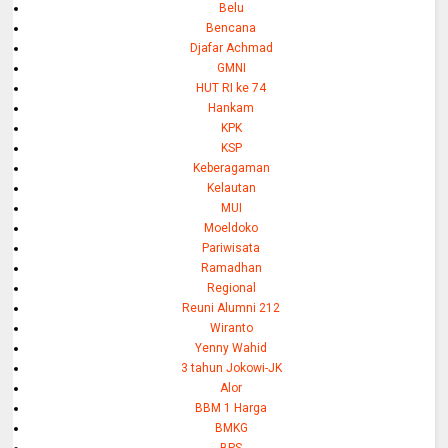
Belu
Bencana
Djafar Achmad
GMNI
HUT RI ke 74
Hankam
KPK
KSP
Keberagaman
Kelautan
MUI
Moeldoko
Pariwisata
Ramadhan
Regional
Reuni Alumni 212
Wiranto
Yenny Wahid
3 tahun Jokowi-JK
Alor
BBM 1 Harga
BMKG