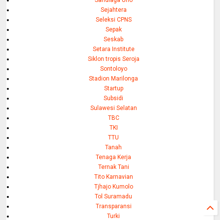
Sandiaga Uno
Sejahtera
Seleksi CPNS
Sepak
Seskab
Setara Institute
Siklon tropis Seroja
Sontoloyo
Stadion Marilonga
Startup
Subsidi
Sulawesi Selatan
TBC
TKI
TTU
Tanah
Tenaga Kerja
Ternak Tani
Tito Karnavian
Tjhajo Kumolo
Tol Suramadu
Transparansi
Turki