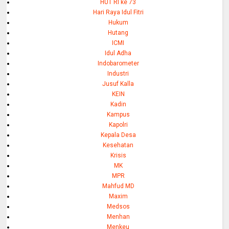
HUT RI ke 73
Hari Raya Idul Fitri
Hukum
Hutang
ICMI
Idul Adha
Indobarometer
Industri
Jusuf Kalla
KEIN
Kadin
Kampus
Kapolri
Kepala Desa
Kesehatan
Krisis
MK
MPR
Mahfud MD
Maxim
Medsos
Menhan
Menkeu