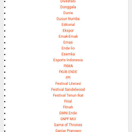
Divestasi
Donggala
Dunia
Dusun Numba
Editorial
Ekspor
Emak-Emak
Emas
Ende lio
Esemka
Esports Indonesia
FKMA
FKUB ENDE
FPI
Festival Literasi
Festival Sandelwood
Festival Tenun Ikat
Final
Fitnah
GMNI Ende
GNPF MUI
Game of Thrones
Ganjar Pranowo