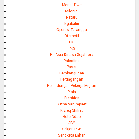
Mensi Tiwe
Milenial
Nataru
Ngabalin
Operasi Turangga
Otomotif
PKI
PKS
PT Asia Dinasti Sejahtera
Palestina
Pasar
Pembangunan
Perdagangan
Perlindungan Pekerja Migran
Piala
Presiden
Ratna Sarumpaet
Rizieq Shihab
Rote Ndao
SBY
Sekjen PBB
Sengketa Lahan