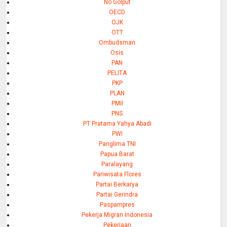
No Golput
OECD
OJK
OTT
Ombudsman
Osis
PAN
PELITA
PKP
PLAN
PMII
PNS
PT Pratama Yahya Abadi
PWI
Panglima TNI
Papua Barat
Paralayang
Pariwisata Flores
Partai Berkarya
Partai Gerindra
Paspampres
Pekerja Migran Indonesia
Pekerjaan