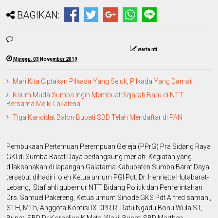
BAGIKAN:
warta ntt
Minggu, 03 November 2019
Mari Kita Ciptakan Pilkada Yang Sejuk, Pilkada Yang Damai
Kaum Muda Sumba Ingin Membuat Sejarah Baru di NTT
Bersama Melki Lakalena
Tiga Kandidat Balon Bupati SBD Telah Mendaftar di PAN
Pembukaan Pertemuan Perempuan Gereja (PPrG) Pra Sidang Raya
GKI di Sumba Barat Daya berlangsung meriah. Kegiatan yang
dilaksanakan di lapangan Galatama Kabupaten Sumba Barat Daya
tersebut dihadiri oleh Ketua umum PGI Pdt. Dr. Henriette Hutabarat-
Lebang, Staf ahli gubernur NTT Bidang Politik dan Pemerintahan
Drs. Samuel Pakereng, Ketua umum Sinode GKS Pdt Alfred samani,
STH, MTh, Anggota Komisi IX DPR RI Ratu Ngadu Bonu Wula,ST,
Bupati SBD Dr Kornelius K.Mete, Wakil Bupati SBD Marthen