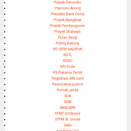
Polsek Detusoko
Pramono Anung
Presiden Bank Dunia
Proyek Mangkrak
Proyek Pembangunan
Proyek Strategis
Pulau Saugi
Puting Beliung
RD SIPRI SADIPUN
RDTL
RISSC
RRI Ende
RS Pratama Tanali
Registrasi SIM Card
Restorative justice
Rumah janda
SDA
SDM
SMA/SMK
STKIP Simbiosis
STPM St. Ursula
Sabu