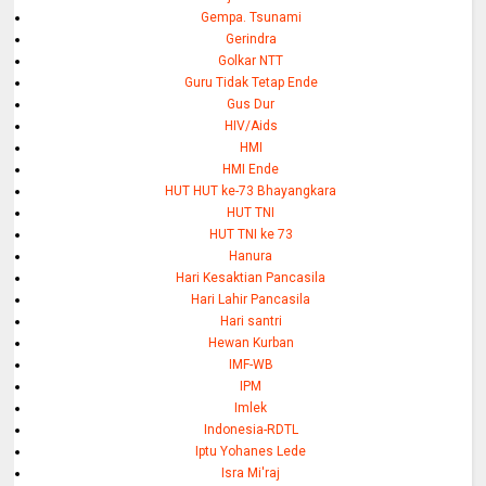
Gempa. Tsunami
Gerindra
Golkar NTT
Guru Tidak Tetap Ende
Gus Dur
HIV/Aids
HMI
HMI Ende
HUT HUT ke-73 Bhayangkara
HUT TNI
HUT TNI ke 73
Hanura
Hari Kesaktian Pancasila
Hari Lahir Pancasila
Hari santri
Hewan Kurban
IMF-WB
IPM
Imlek
Indonesia-RDTL
Iptu Yohanes Lede
Isra Mi'raj