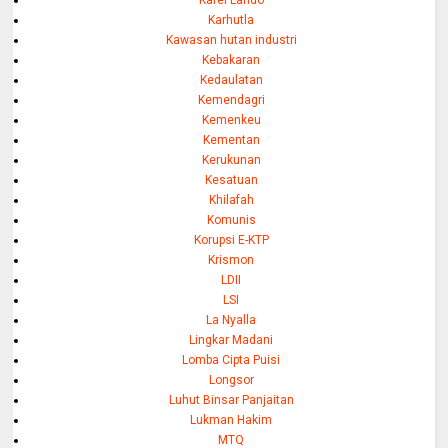
Karel Lando
Karhutla
Kawasan hutan industri
Kebakaran
Kedaulatan
Kemendagri
Kemenkeu
Kementan
Kerukunan
Kesatuan
Khilafah
Komunis
Korupsi E-KTP
Krismon
LDII
LSI
La Nyalla
Lingkar Madani
Lomba Cipta Puisi
Longsor
Luhut Binsar Panjaitan
Lukman Hakim
MTQ