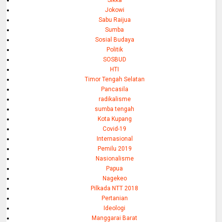
Sikka
Jokowi
Sabu Raijua
Sumba
Sosial Budaya
Politik
SOSBUD
HTI
Timor Tengah Selatan
Pancasila
radikalisme
sumba tengah
Kota Kupang
Covid-19
Internasional
Pemilu 2019
Nasionalisme
Papua
Nagekeo
Pilkada NTT 2018
Pertanian
Ideologi
Manggarai Barat