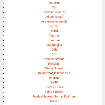
Sertifikat
Tol
Vaksin Covid-19
industri kreatif
persatuan Indonesia
survei
APBN
Agama
Bantuan
Bulutangkis
DPR
DPT
Dana Kelurahan
Deklarasi
Denny Siregar
Dewan Masjid Indonesia
Dihapus
E-KTP
Esthon Funay
Fakta & Hoaks
Festival Sepekan Danau Kelimutu
Golkar