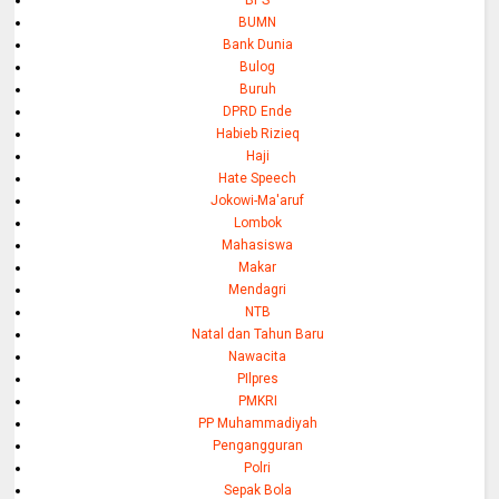
BPS
BUMN
Bank Dunia
Bulog
Buruh
DPRD Ende
Habieb Rizieq
Haji
Hate Speech
Jokowi-Ma'aruf
Lombok
Mahasiswa
Makar
Mendagri
NTB
Natal dan Tahun Baru
Nawacita
PIlpres
PMKRI
PP Muhammadiyah
Pengangguran
Polri
Sepak Bola