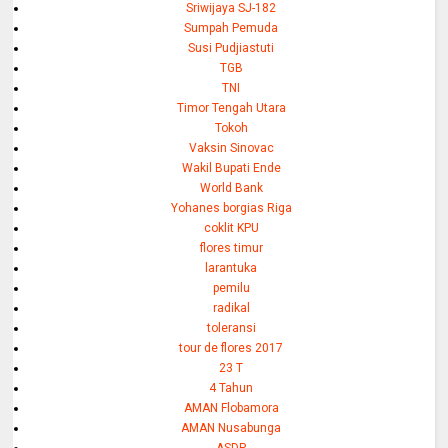
Sriwijaya SJ-182
Sumpah Pemuda
Susi Pudjiastuti
TGB
TNI
Timor Tengah Utara
Tokoh
Vaksin Sinovac
Wakil Bupati Ende
World Bank
Yohanes borgias Riga
coklit KPU
flores timur
larantuka
pemilu
radikal
toleransi
tour de flores 2017
23 T
4 Tahun
AMAN Flobamora
AMAN Nusabunga