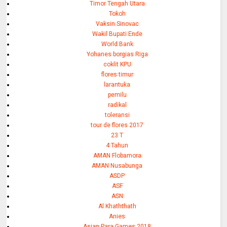
Timor Tengah Utara
Tokoh
Vaksin Sinovac
Wakil Bupati Ende
World Bank
Yohanes borgias Riga
coklit KPU
flores timur
larantuka
pemilu
radikal
toleransi
tour de flores 2017
23 T
4 Tahun
AMAN Flobamora
AMAN Nusabunga
ASDP
ASF
ASN
Al Khaththath
Anies
Asian Para Games 2018