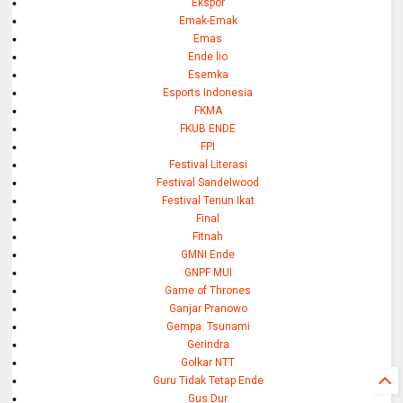
Ekspor
Emak-Emak
Emas
Ende lio
Esemka
Esports Indonesia
FKMA
FKUB ENDE
FPI
Festival Literasi
Festival Sandelwood
Festival Tenun Ikat
Final
Fitnah
GMNI Ende
GNPF MUI
Game of Thrones
Ganjar Pranowo
Gempa. Tsunami
Gerindra
Golkar NTT
Guru Tidak Tetap Ende
Gus Dur