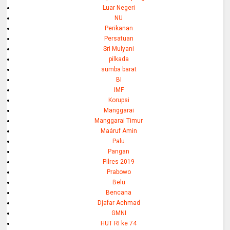
Luar Negeri
NU
Perikanan
Persatuan
Sri Mulyani
pilkada
sumba barat
BI
IMF
Korupsi
Manggarai
Manggarai Timur
Maáruf Amin
Palu
Pangan
Pilres 2019
Prabowo
Belu
Bencana
Djafar Achmad
GMNI
HUT RI ke 74