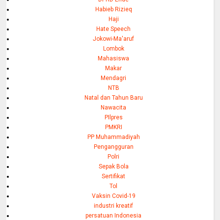
Habieb Rizieq
Haji
Hate Speech
Jokowi-Ma'aruf
Lombok
Mahasiswa
Makar
Mendagri
NTB
Natal dan Tahun Baru
Nawacita
PIlpres
PMKRI
PP Muhammadiyah
Pengangguran
Polri
Sepak Bola
Sertifikat
Tol
Vaksin Covid-19
industri kreatif
persatuan Indonesia