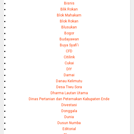
Bisnis
Blik Rokan
Blok Mahakam
Blok Rokan
Blusukan
Bogor
Budayawan
Buya Syafi'i
CFD
Citilink
Cukai
DIY
Damai
Danau Kelimutu
Desa Tiwu Sora
Dharma Lautan Utama
Dinas Pertanian dan Peternakan Kabupaten Ende
Divestasi
Donggala
Dunia
Dusun Numba
Editorial