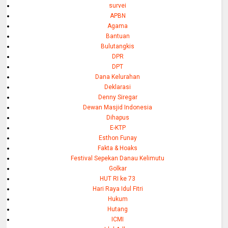
survei
APBN
Agama
Bantuan
Bulutangkis
DPR
DPT
Dana Kelurahan
Deklarasi
Denny Siregar
Dewan Masjid Indonesia
Dihapus
E-KTP
Esthon Funay
Fakta & Hoaks
Festival Sepekan Danau Kelimutu
Golkar
HUT RI ke 73
Hari Raya Idul Fitri
Hukum
Hutang
ICMI