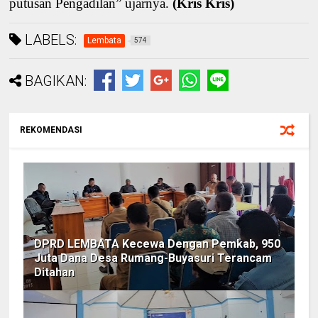
putusan Pengadilan” ujarnya.
(Kris Kris)
LABELS:
Lembata
574
BAGIKAN:
REKOMENDASI
DPRD LEMBATA Kecewa Dengan Pemkab, 950
Juta Dana Desa Rumang-Buyasuri Terancam
Ditahan