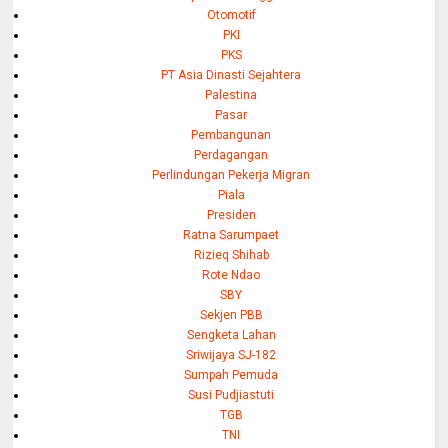
Otomotif
PKI
PKS
PT Asia Dinasti Sejahtera
Palestina
Pasar
Pembangunan
Perdagangan
Perlindungan Pekerja Migran
Piala
Presiden
Ratna Sarumpaet
Rizieq Shihab
Rote Ndao
SBY
Sekjen PBB
Sengketa Lahan
Sriwijaya SJ-182
Sumpah Pemuda
Susi Pudjiastuti
TGB
TNI