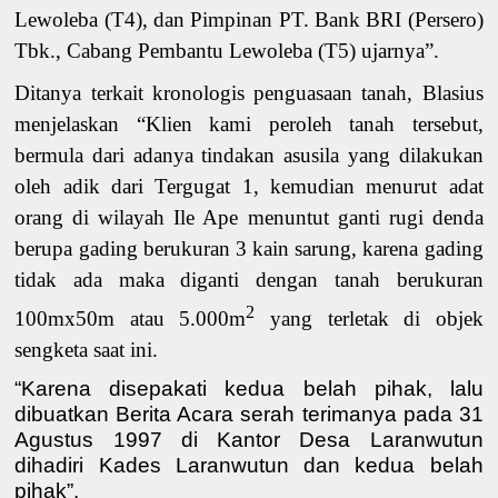
Lewoleba (
T
4)
, dan
Pimpinan
PT.
Bank BRI
(Persero)
Tbk.,
Cabang Pembantu Lewoleba (
T
5)
ujarnya”
.
Ditanya terkait kronologis penguasaan tanah, Blasius
menjelaskan “Klien kami peroleh tanah tersebut,
bermula dari adanya tindakan asusila yang dilakukan
oleh adik dari Tergugat 1, kemudian menurut adat
orang di wilayah Ile Ape menuntut ganti rugi denda
berupa gading berukuran 3 kain sarung, karena gading
tidak ada maka diganti dengan tanah berukuran
2
100mx50m atau 5.000m
yang terletak di objek
sengketa saat ini.
“Karena disepakati kedua belah pihak, lalu
dibuatkan Berita Acara serah terimanya pada 31
Agustus 1997 di Kantor Desa Laranwutun
dihadiri Kades Laranwutun dan kedua belah
pihak”.