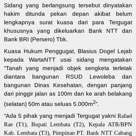
Sidang yang berlangsung tersebut dinyatakan
hakim ditunda pekan depan akibat belum
lengkapnya surat kuasa dari para Tergugat
khususnya yang dikeluarkan Bank NTT dan
Bank BRI (Persero) Tbk.
Kuasa Hukum Penggugat, Blasius Dogel Lejab
kepada WartaNTT usai sidang mengatakan
“Tanah yang menjadi objek sengketa terletak
diantara bangunan RSUD Lewoleba dan
bangunan Dinas Kesehatan, dengan panjang
d
ari pinggir jalan as 100m dan ke arah belakang
2
(selatan) 50m atau seluas 5.000m
”.
“Ada 5 pihak yang menjadi Tergugat yakni
Rafael
Rae (
T
1)
,
Bupati Lembata (
T
2)
,
Kepala ATR/BPN
Kab. Lembata (
T
3)
,
Pimpinan
PT.
Bank NTT Cabang