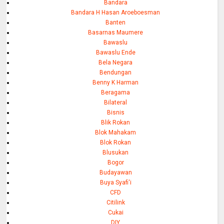
Bandara
Bandara H Hasan Aroeboesman
Banten
Basarnas Maumere
Bawaslu
Bawaslu Ende
Bela Negara
Bendungan
Benny K Harman
Beragama
Bilateral
Bisnis
Blik Rokan
Blok Mahakam
Blok Rokan
Blusukan
Bogor
Budayawan
Buya Syafi'i
CFD
Citilink
Cukai
DIY