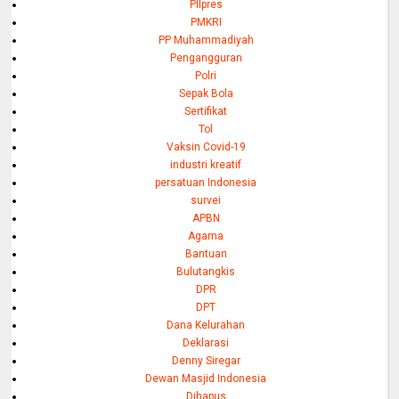
PIlpres
PMKRI
PP Muhammadiyah
Pengangguran
Polri
Sepak Bola
Sertifikat
Tol
Vaksin Covid-19
industri kreatif
persatuan Indonesia
survei
APBN
Agama
Bantuan
Bulutangkis
DPR
DPT
Dana Kelurahan
Deklarasi
Denny Siregar
Dewan Masjid Indonesia
Dihapus