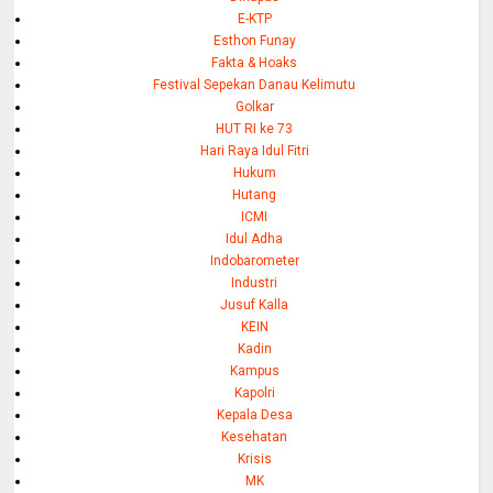
E-KTP
Esthon Funay
Fakta & Hoaks
Festival Sepekan Danau Kelimutu
Golkar
HUT RI ke 73
Hari Raya Idul Fitri
Hukum
Hutang
ICMI
Idul Adha
Indobarometer
Industri
Jusuf Kalla
KEIN
Kadin
Kampus
Kapolri
Kepala Desa
Kesehatan
Krisis
MK