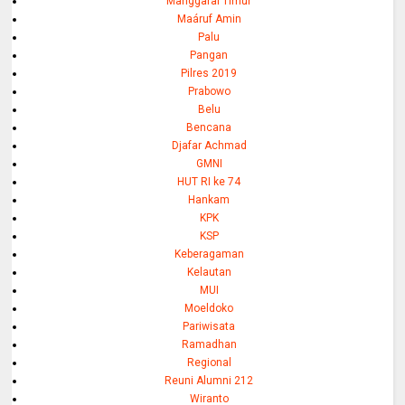
Manggarai Timur
Maáruf Amin
Palu
Pangan
Pilres 2019
Prabowo
Belu
Bencana
Djafar Achmad
GMNI
HUT RI ke 74
Hankam
KPK
KSP
Keberagaman
Kelautan
MUI
Moeldoko
Pariwisata
Ramadhan
Regional
Reuni Alumni 212
Wiranto