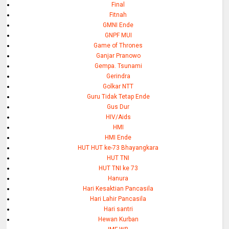
Final
Fitnah
GMNI Ende
GNPF MUI
Game of Thrones
Ganjar Pranowo
Gempa. Tsunami
Gerindra
Golkar NTT
Guru Tidak Tetap Ende
Gus Dur
HIV/Aids
HMI
HMI Ende
HUT HUT ke-73 Bhayangkara
HUT TNI
HUT TNI ke 73
Hanura
Hari Kesaktian Pancasila
Hari Lahir Pancasila
Hari santri
Hewan Kurban