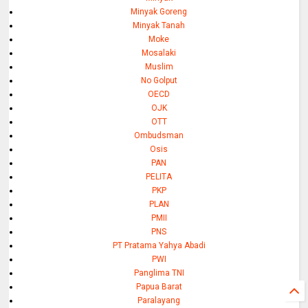
Minyak Goreng
Minyak Tanah
Moke
Mosalaki
Muslim
No Golput
OECD
OJK
OTT
Ombudsman
Osis
PAN
PELITA
PKP
PLAN
PMII
PNS
PT Pratama Yahya Abadi
PWI
Panglima TNI
Papua Barat
Paralayang