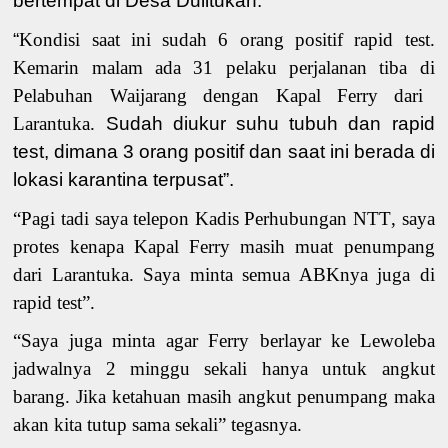
bertempat di Desa Dulitukan.
“
Kondisi saat ini sudah 6 orang
positif rapid test
.
Kemarin
malam
ada
31 pelaku perjalanan tiba di
Pelabuhan Waijarang
dengan
Kapal Ferry dari
Larantuka.
Sudah diukur suhu tubuh dan
rapid
test
, dimana 3 orang positif dan saat ini berada di
lokasi karantina terpusat
”
.
“
Pagi tadi
saya
telepon
Kadis Perhubungan NTT
, saya
protes
kenapa
Kapal Ferry masih muat penumpang
dari Larantuka. Saya minta semua ABKnya juga di
rapid test”.
“Saya juga minta agar
Ferry berlayar ke Lewoleba
jadwal
nya
2 minggu sekali hanya untuk angkut
barang. Jika ketahuan
masih
angkut penumpang maka
akan kita tutup
sama sekali
” tegasnya
.