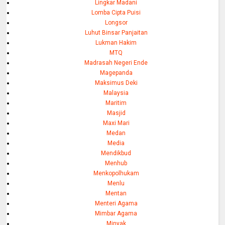
Lingkar Madani
Lomba Cipta Puisi
Longsor
Luhut Binsar Panjaitan
Lukman Hakim
MTQ
Madrasah Negeri Ende
Magepanda
Maksimus Deki
Malaysia
Maritim
Masjid
Maxi Mari
Medan
Media
Mendikbud
Menhub
Menkopolhukam
Menlu
Mentan
Menteri Agama
Mimbar Agama
Minyak