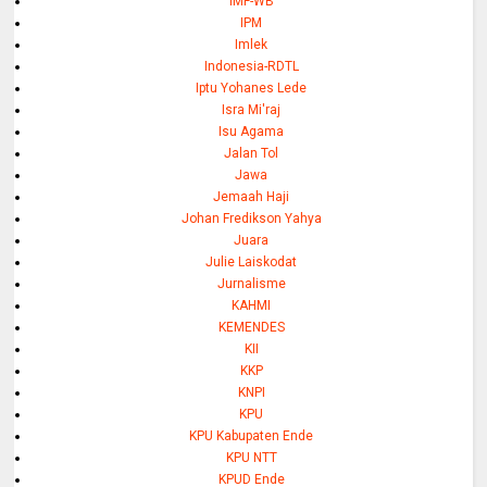
IMF-WB
IPM
Imlek
Indonesia-RDTL
Iptu Yohanes Lede
Isra Mi'raj
Isu Agama
Jalan Tol
Jawa
Jemaah Haji
Johan Fredikson Yahya
Juara
Julie Laiskodat
Jurnalisme
KAHMI
KEMENDES
KII
KKP
KNPI
KPU
KPU Kabupaten Ende
KPU NTT
KPUD Ende