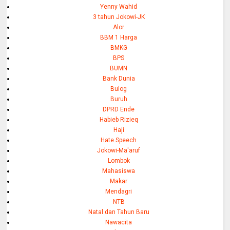
Yenny Wahid
3 tahun Jokowi-JK
Alor
BBM 1 Harga
BMKG
BPS
BUMN
Bank Dunia
Bulog
Buruh
DPRD Ende
Habieb Rizieq
Haji
Hate Speech
Jokowi-Ma'aruf
Lombok
Mahasiswa
Makar
Mendagri
NTB
Natal dan Tahun Baru
Nawacita