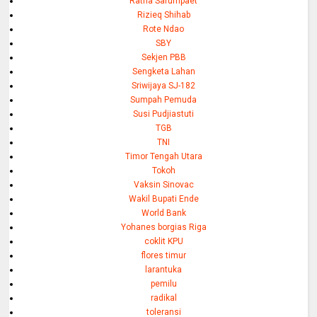
Ratna Sarumpaet
Rizieq Shihab
Rote Ndao
SBY
Sekjen PBB
Sengketa Lahan
Sriwijaya SJ-182
Sumpah Pemuda
Susi Pudjiastuti
TGB
TNI
Timor Tengah Utara
Tokoh
Vaksin Sinovac
Wakil Bupati Ende
World Bank
Yohanes borgias Riga
coklit KPU
flores timur
larantuka
pemilu
radikal
toleransi