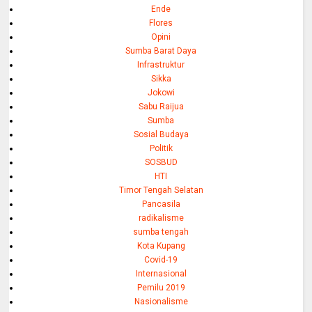
Ende
Flores
Opini
Sumba Barat Daya
Infrastruktur
Sikka
Jokowi
Sabu Raijua
Sumba
Sosial Budaya
Politik
SOSBUD
HTI
Timor Tengah Selatan
Pancasila
radikalisme
sumba tengah
Kota Kupang
Covid-19
Internasional
Pemilu 2019
Nasionalisme