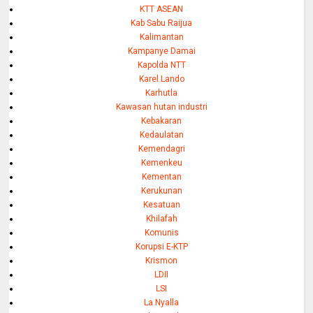
KTT ASEAN
Kab Sabu Raijua
Kalimantan
Kampanye Damai
Kapolda NTT
Karel Lando
Karhutla
Kawasan hutan industri
Kebakaran
Kedaulatan
Kemendagri
Kemenkeu
Kementan
Kerukunan
Kesatuan
Khilafah
Komunis
Korupsi E-KTP
Krismon
LDII
LSI
La Nyalla