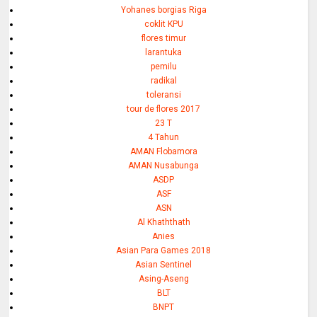
Yohanes borgias Riga
coklit KPU
flores timur
larantuka
pemilu
radikal
toleransi
tour de flores 2017
23 T
4 Tahun
AMAN Flobamora
AMAN Nusabunga
ASDP
ASF
ASN
Al Khaththath
Anies
Asian Para Games 2018
Asian Sentinel
Asing-Aseng
BLT
BNPT