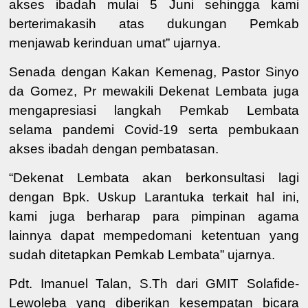
akses ibadah mulai 5 Juni sehingga
kami
ber
terimakasih atas dukungan Pemkab
menjawab kerinduan umat
” ujarnya
.
Senada dengan Kakan Kemenag,
Pastor Sinyo
da Gomez, Pr
mewakili
Dekenat Lembata
juga
meng
apresiasi langkah Pemkab Lembata
selama
pandemi Covid-19 serta pembukaan
akses ibadah dengan pembatasan.
“
Dekenat Lembata akan berkonsultasi
lagi
dengan
Bpk.
Uskup Larantuka terkait hal ini,
kami juga berharap
para pimpinan agama
lainnya
dapat mempedomani ketentuan yang
sudah ditetapkan Pemkab
Lembata” ujarnya
.
Pdt. Imanuel Talan, S.Th
dari
GMIT Solafide-
Lewoleba
yang diberikan kesempatan bicara