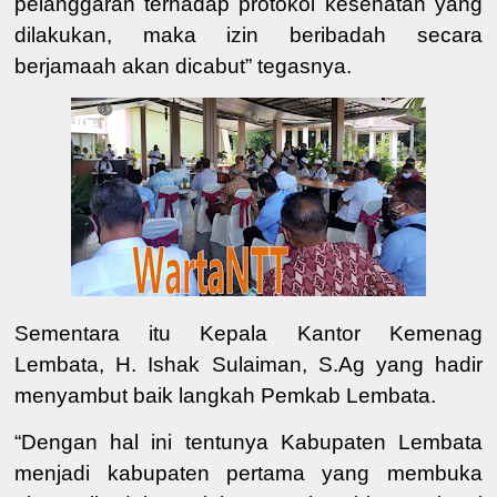
pelanggaran
terhadap protokol kesehatan
yang
dilakukan
,
maka izin beribadah secara
berjamaah akan dicabut
” tegasnya
.
Sementara itu Kepala Kantor
Kemenag
Lembata
,
H
.
Ishak Sulaiman,
S.Ag
yang hadir
menyambut baik langkah Pemkab Lembata.
“Dengan hal ini tentunya
Kab
upaten
Lembata
menjadi kabupaten pertama yang membuka