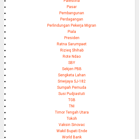
Palestina
Pasar
Pembangunan
Perdagangan
Perlindungan Pekerja Migran
Piala
Presiden
Ratna Sarumpaet
Rizieq Shihab
Rote Ndao
SBY
Sekjen PBB
Sengketa Lahan
Sriwijaya SJ-182
Sumpah Pemuda
Susi Pudjiastuti
TGB
TNI
Timor Tengah Utara
Tokoh
Vaksin Sinovac
Wakil Bupati Ende
World Bank