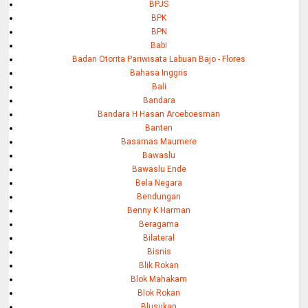
BPJS
BPK
BPN
Babi
Badan Otorita Pariwisata Labuan Bajo - Flores
Bahasa Inggris
Bali
Bandara
Bandara H Hasan Aroeboesman
Banten
Basarnas Maumere
Bawaslu
Bawaslu Ende
Bela Negara
Bendungan
Benny K Harman
Beragama
Bilateral
Bisnis
Blik Rokan
Blok Mahakam
Blok Rokan
Blusukan