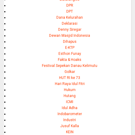
DPR
DPT
Dana Kelurahan
Deklarasi
Denny Siregar
Dewan Masjid Indonesia
Dihapus
E-KTP
Esthon Funay
Fakta & Hoaks
Festival Sepekan Danau Kelimutu
Golkar
HUT RI ke 73
Hari Raya Idul Fitri
Hukum
Hutang
ICMI
Idul Adha
Indobarometer
Industri
Jusuf Kalla
KEIN