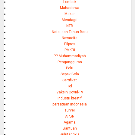
Lombok
Mahasiswa
Makar
Mendagri
NTB
Natal dan Tahun Baru
Nawacita
PIlpres
PMKRI
PP Muhammadiyah
Pengangguran
Polri
Sepak Bola
Sertifikat
Tol
Vaksin Covid-19
industri kreatif
persatuan Indonesia
survei
APBN
Agama
Bantuan
Bulutangkis