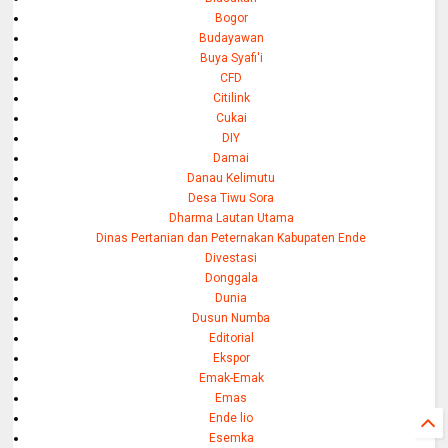
Bogor
Budayawan
Buya Syafi'i
CFD
Citilink
Cukai
DIY
Damai
Danau Kelimutu
Desa Tiwu Sora
Dharma Lautan Utama
Dinas Pertanian dan Peternakan Kabupaten Ende
Divestasi
Donggala
Dunia
Dusun Numba
Editorial
Ekspor
Emak-Emak
Emas
Ende lio
Esemka