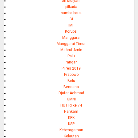
Sri Mulyani
pilkada
sumba barat
BI
IMF
Korupsi
Manggarai
Manggarai Timur
Maáruf Amin
Palu
Pangan
Pilres 2019
Prabowo
Belu
Bencana
Djafar Achmad
GMNI
HUT RI ke 74
Hankam
KPK
KSP
Keberagaman
Kelautan