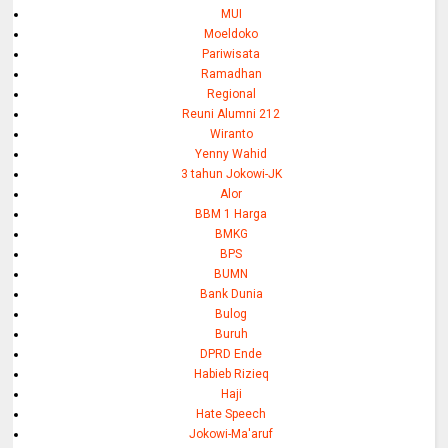
MUI
Moeldoko
Pariwisata
Ramadhan
Regional
Reuni Alumni 212
Wiranto
Yenny Wahid
3 tahun Jokowi-JK
Alor
BBM 1 Harga
BMKG
BPS
BUMN
Bank Dunia
Bulog
Buruh
DPRD Ende
Habieb Rizieq
Haji
Hate Speech
Jokowi-Ma'aruf