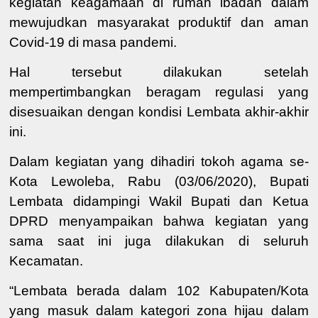
kegiatan keagamaan di rumah ibadah dalam
mewujudkan masyarakat produktif dan aman
Covid-19 di masa pandemi.
Hal tersebut dilakukan setelah
mempertimbangkan beragam regulasi yang
disesuaikan dengan kondisi Lembata akhir-akhir
ini.
Dalam kegiatan yang dihadiri tokoh agama se-
Kota Lewoleba, Rabu (03/06/2020), Bupati
Lembata didampingi Wakil Bupati dan Ketua
DPRD menyampaikan bahwa kegiatan yang
sama saat ini juga dilakukan di seluruh
Kecamatan.
“
Lembata
berada
dalam 102 Kab
upaten
/K
o
ta
yang masuk dalam
kategori
zona hijau dalam