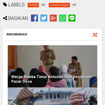
LABELS:
Sumba
sumba tengah
83
44
BAGIKAN:
REKOMENDASI
Warga Sumba Timur Antusias Ikuti Sosialisasi
Pasar Desa