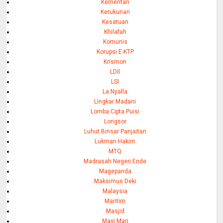
Kementan
Kerukunan
Kesatuan
Khilafah
Komunis
Korupsi E-KTP
Krismon
LDII
LSI
La Nyalla
Lingkar Madani
Lomba Cipta Puisi
Longsor
Luhut Binsar Panjaitan
Lukman Hakim
MTQ
Madrasah Negeri Ende
Magepanda
Maksimus Deki
Malaysia
Maritim
Masjid
Maxi Mari