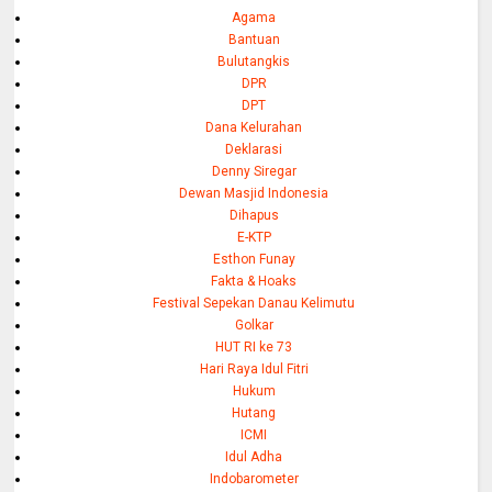
Agama
Bantuan
Bulutangkis
DPR
DPT
Dana Kelurahan
Deklarasi
Denny Siregar
Dewan Masjid Indonesia
Dihapus
E-KTP
Esthon Funay
Fakta & Hoaks
Festival Sepekan Danau Kelimutu
Golkar
HUT RI ke 73
Hari Raya Idul Fitri
Hukum
Hutang
ICMI
Idul Adha
Indobarometer