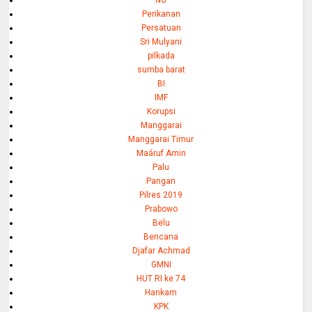
NU
Perikanan
Persatuan
Sri Mulyani
pilkada
sumba barat
BI
IMF
Korupsi
Manggarai
Manggarai Timur
Maáruf Amin
Palu
Pangan
Pilres 2019
Prabowo
Belu
Bencana
Djafar Achmad
GMNI
HUT RI ke 74
Hankam
KPK