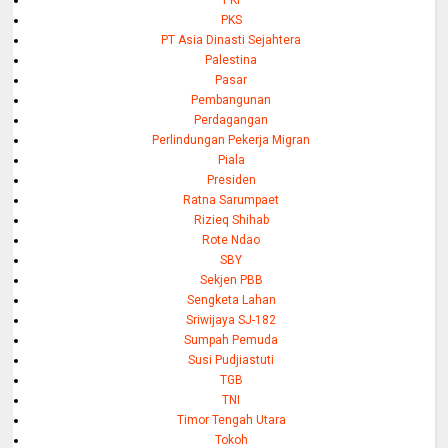
PKI
PKS
PT Asia Dinasti Sejahtera
Palestina
Pasar
Pembangunan
Perdagangan
Perlindungan Pekerja Migran
Piala
Presiden
Ratna Sarumpaet
Rizieq Shihab
Rote Ndao
SBY
Sekjen PBB
Sengketa Lahan
Sriwijaya SJ-182
Sumpah Pemuda
Susi Pudjiastuti
TGB
TNI
Timor Tengah Utara
Tokoh