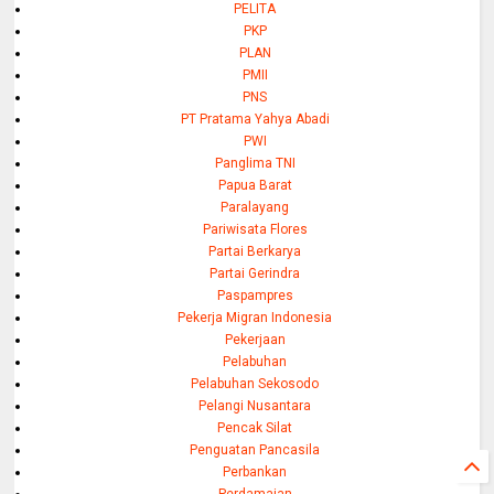
PELITA
PKP
PLAN
PMII
PNS
PT Pratama Yahya Abadi
PWI
Panglima TNI
Papua Barat
Paralayang
Pariwisata Flores
Partai Berkarya
Partai Gerindra
Paspampres
Pekerja Migran Indonesia
Pekerjaan
Pelabuhan
Pelabuhan Sekosodo
Pelangi Nusantara
Pencak Silat
Penguatan Pancasila
Perbankan