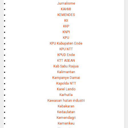
Jurnalisme
KAHMI
KEMENDES
KII
KKP
KNPI
KPU
KPU Kabupaten Ende
KPU NTT
KPUD Ende
KTT ASEAN
Kab Sabu Raijua
Kalimantan
Kampanye Damai
Kapolda NTT
Karel Lando
Karhutla
Kawasan hutan industri
Kebakaran
Kedaulatan
Kemendagri
Kemenkeu