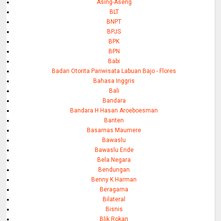
Asing-Aseng
BLT
BNPT
BPJS
BPK
BPN
Babi
Badan Otorita Pariwisata Labuan Bajo - Flores
Bahasa Inggris
Bali
Bandara
Bandara H Hasan Aroeboesman
Banten
Basarnas Maumere
Bawaslu
Bawaslu Ende
Bela Negara
Bendungan
Benny K Harman
Beragama
Bilateral
Bisnis
Blik Rokan