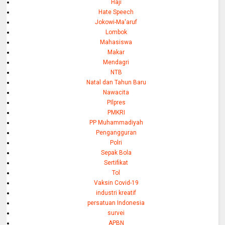
Haji
Hate Speech
Jokowi-Ma'aruf
Lombok
Mahasiswa
Makar
Mendagri
NTB
Natal dan Tahun Baru
Nawacita
PIlpres
PMKRI
PP Muhammadiyah
Pengangguran
Polri
Sepak Bola
Sertifikat
Tol
Vaksin Covid-19
industri kreatif
persatuan Indonesia
survei
APBN