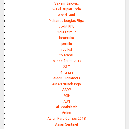
Vaksin Sinovac
Wakil Bupati Ende
World Bank
Yohanes borgias Riga
coklit KPU
flores timur
larantuka
pemilu
radikal
toleransi
tour de flores 2017
23 T
4 Tahun
AMAN Flobamora
AMAN Nusabunga
ASDP
ASF
ASN
Al Khaththath
Anies
Asian Para Games 2018
Asian Sentinel