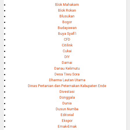
Blok Mahakam
Blok Rokan
Blusukan
Bogor
Budayawan
Buya Syafi'i
CFD
Citilink
Cukai
DIY
Damai
Danau Kelimutu
Desa Tiwu Sora
Dharma Lautan Utama
Dinas Pertanian dan Peternakan Kabupaten Ende
Divestasi
Donggala
Dunia
Dusun Numba
Editorial
Ekspor
Emak-Emak