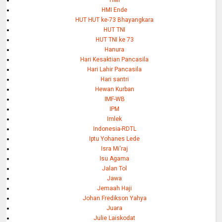
HMI
HMI Ende
HUT HUT ke-73 Bhayangkara
HUT TNI
HUT TNI ke 73
Hanura
Hari Kesaktian Pancasila
Hari Lahir Pancasila
Hari santri
Hewan Kurban
IMF-WB
IPM
Imlek
Indonesia-RDTL
Iptu Yohanes Lede
Isra Mi'raj
Isu Agama
Jalan Tol
Jawa
Jemaah Haji
Johan Fredikson Yahya
Juara
Julie Laiskodat