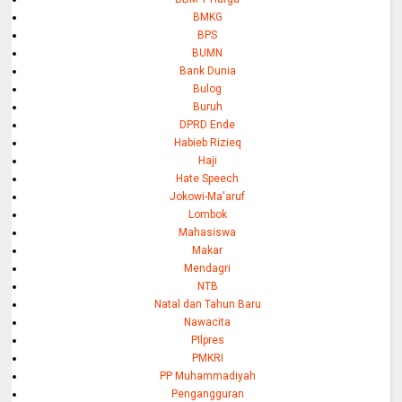
BMKG
BPS
BUMN
Bank Dunia
Bulog
Buruh
DPRD Ende
Habieb Rizieq
Haji
Hate Speech
Jokowi-Ma'aruf
Lombok
Mahasiswa
Makar
Mendagri
NTB
Natal dan Tahun Baru
Nawacita
PIlpres
PMKRI
PP Muhammadiyah
Pengangguran