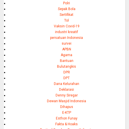
Polri
Sepak Bola
Sertifikat
Tol
Vaksin Covid-19
industri kreatif
persatuan Indonesia
survei
APBN
Agama
Bantuan
Bulutangkis
DPR
DPT
Dana Kelurahan
Deklarasi
Denny Siregar
Dewan Masjid Indonesia
Dihapus
E-KTP
Esthon Funay
Fakta & Hoaks