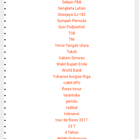
Sekjen PBB
Sengketa Lahan
Sriwijaya SJ-182
Sumpah Pemuda
Susi Pudjiastuti
TGB
TNI
Timor Tengah Utara
Tokoh
Vaksin Sinovac
Wakil Bupati Ende
World Bank
Yohanes borgias Riga
coklit KPU
flores timur
larantuka
pemilu
radikal
toleransi
tour de flores 2017
23 T
4 Tahun
AMAN Flobamora