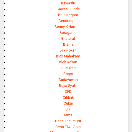
Bawaslu
Bawaslu Ende
Bela Negara
Bendungan
Benny K Harman
Beragama
Bilateral
Bisnis
Blik Rokan
Blok Mahakam
Blok Rokan
Blusukan
Bogor
Budayawan
Buya Syafi'i
CFD
Citilink
Cukai
DIY
Damai
Danau Kelimutu
Desa Tiwu Sora