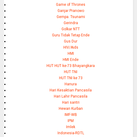
Game of Thrones
Ganjar Pranowo
Gempa. Tsunami
Gerindra
Golkar NTT
Guru Tidak Tetap Ende
Gus Dur
HIV/Aids
HMI
HMI Ende
HUT HUT ke-73 Bhayangkara
HUT TNI
HUT TNI ke 73
Hanura
Hari Kesaktian Pancasila
Hari Lahir Pancasila
Hari santri
Hewan Kurban
IMF-WB
IPM
Imlek
Indonesia-RDTL