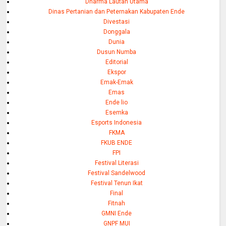
Dharma Lautan Utama
Dinas Pertanian dan Peternakan Kabupaten Ende
Divestasi
Donggala
Dunia
Dusun Numba
Editorial
Ekspor
Emak-Emak
Emas
Ende lio
Esemka
Esports Indonesia
FKMA
FKUB ENDE
FPI
Festival Literasi
Festival Sandelwood
Festival Tenun Ikat
Final
Fitnah
GMNI Ende
GNPF MUI