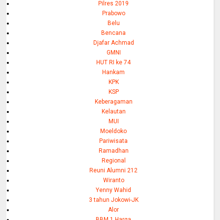
Pilres 2019
Prabowo
Belu
Bencana
Djafar Achmad
GMNI
HUT RI ke 74
Hankam
KPK
KSP
Keberagaman
Kelautan
MUI
Moeldoko
Pariwisata
Ramadhan
Regional
Reuni Alumni 212
Wiranto
Yenny Wahid
3 tahun Jokowi-JK
Alor
BBM 1 Harga