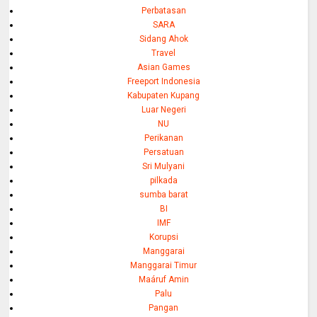
Perbatasan
SARA
Sidang Ahok
Travel
Asian Games
Freeport Indonesia
Kabupaten Kupang
Luar Negeri
NU
Perikanan
Persatuan
Sri Mulyani
pilkada
sumba barat
BI
IMF
Korupsi
Manggarai
Manggarai Timur
Maáruf Amin
Palu
Pangan