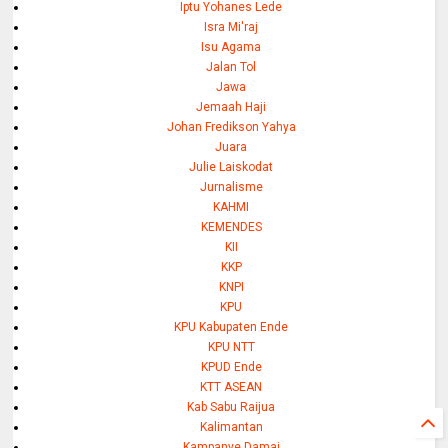
Iptu Yohanes Lede
Isra Mi'raj
Isu Agama
Jalan Tol
Jawa
Jemaah Haji
Johan Fredikson Yahya
Juara
Julie Laiskodat
Jurnalisme
KAHMI
KEMENDES
KII
KKP
KNPI
KPU
KPU Kabupaten Ende
KPU NTT
KPUD Ende
KTT ASEAN
Kab Sabu Raijua
Kalimantan
Kampanye Damai