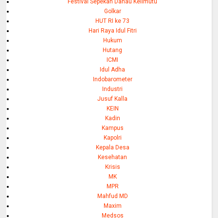
Festival Sepekan Danau Kelimutu
Golkar
HUT RI ke 73
Hari Raya Idul Fitri
Hukum
Hutang
ICMI
Idul Adha
Indobarometer
Industri
Jusuf Kalla
KEIN
Kadin
Kampus
Kapolri
Kepala Desa
Kesehatan
Krisis
MK
MPR
Mahfud MD
Maxim
Medsos