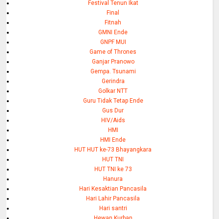
Festival Tenun Ikat
Final
Fitnah
GMNI Ende
GNPF MUI
Game of Thrones
Ganjar Pranowo
Gempa. Tsunami
Gerindra
Golkar NTT
Guru Tidak Tetap Ende
Gus Dur
HIV/Aids
HMI
HMI Ende
HUT HUT ke-73 Bhayangkara
HUT TNI
HUT TNI ke 73
Hanura
Hari Kesaktian Pancasila
Hari Lahir Pancasila
Hari santri
Hewan Kurban