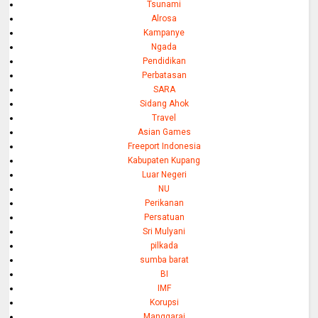
Tsunami
Alrosa
Kampanye
Ngada
Pendidikan
Perbatasan
SARA
Sidang Ahok
Travel
Asian Games
Freeport Indonesia
Kabupaten Kupang
Luar Negeri
NU
Perikanan
Persatuan
Sri Mulyani
pilkada
sumba barat
BI
IMF
Korupsi
Manggarai