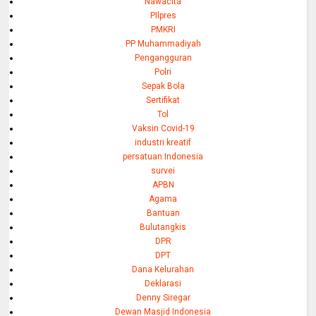
Nawacita
PIlpres
PMKRI
PP Muhammadiyah
Pengangguran
Polri
Sepak Bola
Sertifikat
Tol
Vaksin Covid-19
industri kreatif
persatuan Indonesia
survei
APBN
Agama
Bantuan
Bulutangkis
DPR
DPT
Dana Kelurahan
Deklarasi
Denny Siregar
Dewan Masjid Indonesia