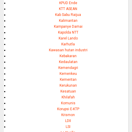
KPUD Ende
KTT ASEAN
Kab Sabu Raijua
Kalimantan
Kampanye Damai
Kapolda NTT
Karel Lando
Karhutla
Kawasan hutan industri
Kebakaran
Kedaulatan
Kemendagri
Kemenkeu
Kementan
Kerukunan
Kesatuan
Khilafah
Komunis
Korupsi E-KTP
Krismon
LDII
LSI