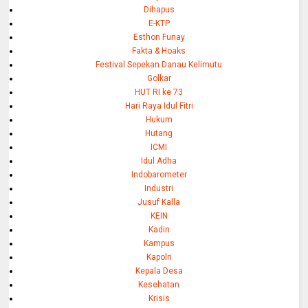
Dihapus
E-KTP
Esthon Funay
Fakta & Hoaks
Festival Sepekan Danau Kelimutu
Golkar
HUT RI ke 73
Hari Raya Idul Fitri
Hukum
Hutang
ICMI
Idul Adha
Indobarometer
Industri
Jusuf Kalla
KEIN
Kadin
Kampus
Kapolri
Kepala Desa
Kesehatan
Krisis