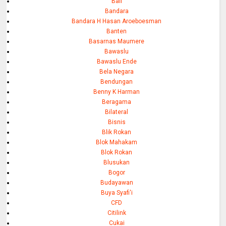
Bali
Bandara
Bandara H Hasan Aroeboesman
Banten
Basarnas Maumere
Bawaslu
Bawaslu Ende
Bela Negara
Bendungan
Benny K Harman
Beragama
Bilateral
Bisnis
Blik Rokan
Blok Mahakam
Blok Rokan
Blusukan
Bogor
Budayawan
Buya Syafi'i
CFD
Citilink
Cukai