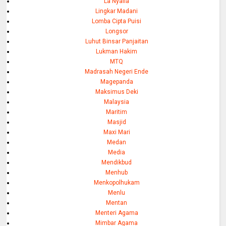
La Nyalla
Lingkar Madani
Lomba Cipta Puisi
Longsor
Luhut Binsar Panjaitan
Lukman Hakim
MTQ
Madrasah Negeri Ende
Magepanda
Maksimus Deki
Malaysia
Maritim
Masjid
Maxi Mari
Medan
Media
Mendikbud
Menhub
Menkopolhukam
Menlu
Mentan
Menteri Agama
Mimbar Agama