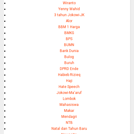
Wiranto
Yenny Wahid
3 tahun Jokowi-JK
Alor
BBM 1 Harga
BMKG
BPS
BUMN
Bank Dunia
Bulog
Buruh
DPRD Ende
Habieb Rizieq
Haji
Hate Speech
Jokowi-Ma'aruf
Lombok
Mahasiswa
Makar
Mendagri
NTB
Natal dan Tahun Baru