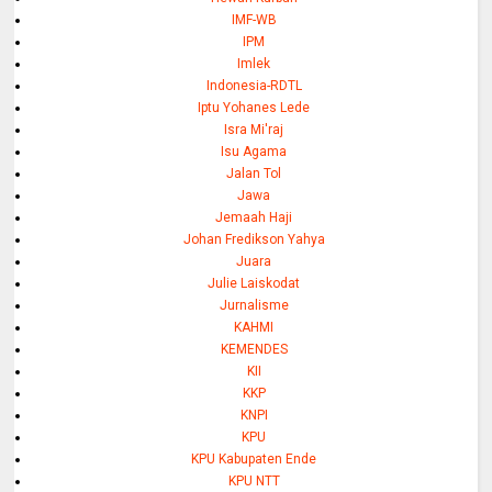
IMF-WB
IPM
Imlek
Indonesia-RDTL
Iptu Yohanes Lede
Isra Mi'raj
Isu Agama
Jalan Tol
Jawa
Jemaah Haji
Johan Fredikson Yahya
Juara
Julie Laiskodat
Jurnalisme
KAHMI
KEMENDES
KII
KKP
KNPI
KPU
KPU Kabupaten Ende
KPU NTT