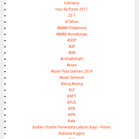
toleransi
tour de flores 2017
23 T
4 Tahun
AMAN Flobamora
AMAN Nusabunga
ASDP
ASF
ASN
Al Khaththath
Anies
Asian Para Games 2018
Asian Sentinel
Asing-Aseng
BLT
BNPT
BPJS
BPK
BPN
Babi
Badan Otorita Pariwisata Labuan Bajo - Flores
Bahasa Inggris