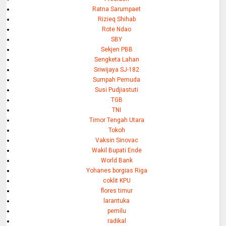
Ratna Sarumpaet
Rizieq Shihab
Rote Ndao
SBY
Sekjen PBB
Sengketa Lahan
Sriwijaya SJ-182
Sumpah Pemuda
Susi Pudjiastuti
TGB
TNI
Timor Tengah Utara
Tokoh
Vaksin Sinovac
Wakil Bupati Ende
World Bank
Yohanes borgias Riga
coklit KPU
flores timur
larantuka
pemilu
radikal