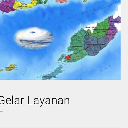
elar Layanan
T