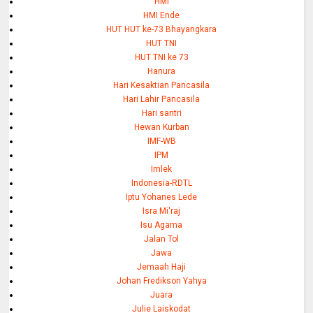
HMI
HMI Ende
HUT HUT ke-73 Bhayangkara
HUT TNI
HUT TNI ke 73
Hanura
Hari Kesaktian Pancasila
Hari Lahir Pancasila
Hari santri
Hewan Kurban
IMF-WB
IPM
Imlek
Indonesia-RDTL
Iptu Yohanes Lede
Isra Mi'raj
Isu Agama
Jalan Tol
Jawa
Jemaah Haji
Johan Fredikson Yahya
Juara
Julie Laiskodat