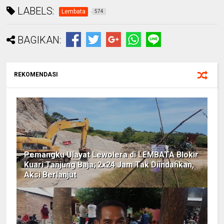
LABELS:
Lembata
574
BAGIKAN:
REKOMENDASI
Pemangku Ulayat Lewolera di LEMBATA Blokir
Kuari Tanjung Baja; 2x24 Jam Tak Diindahkan,
Aksi Berlanjut