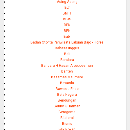
Asing-Aseng
BLT
BNPT
BPJS
BPK
BPN
Babi
Badan Otorita Pariwisata Labuan Bajo - Flores
Bahasa Inggris
Bali
Bandara
Bandara H Hasan Aroeboesman
Banten
Basarnas Maumere
Bawaslu
Bawaslu Ende
Bela Negara
Bendungan
Benny K Harman
Beragama
Bilateral
Bisnis
Blik Rokan