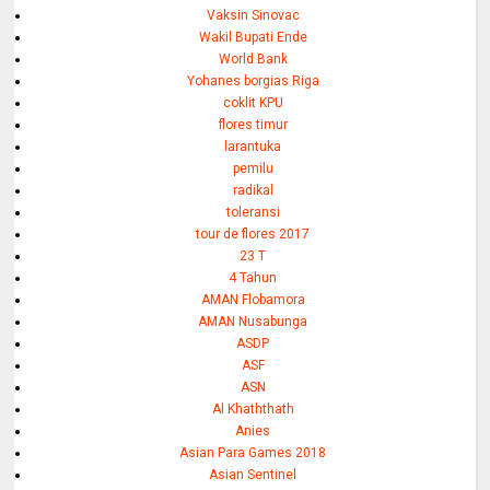
Vaksin Sinovac
Wakil Bupati Ende
World Bank
Yohanes borgias Riga
coklit KPU
flores timur
larantuka
pemilu
radikal
toleransi
tour de flores 2017
23 T
4 Tahun
AMAN Flobamora
AMAN Nusabunga
ASDP
ASF
ASN
Al Khaththath
Anies
Asian Para Games 2018
Asian Sentinel