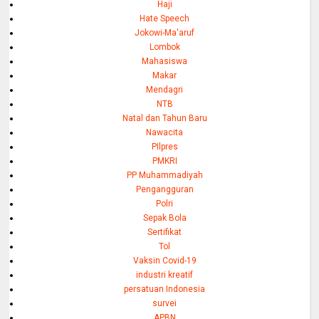
Haji
Hate Speech
Jokowi-Ma'aruf
Lombok
Mahasiswa
Makar
Mendagri
NTB
Natal dan Tahun Baru
Nawacita
PIlpres
PMKRI
PP Muhammadiyah
Pengangguran
Polri
Sepak Bola
Sertifikat
Tol
Vaksin Covid-19
industri kreatif
persatuan Indonesia
survei
APBN