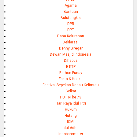
Agama
Bantuan
Bulutangkis
DPR
DPT
Dana Kelurahan
Deklarasi
Denny Siregar
Dewan Masjid Indonesia
Dihapus
E-KTP
Esthon Funay
Fakta & Hoaks
Festival Sepekan Danau Kelimutu
Golkar
HUT RI ke 73
Hari Raya Idul Fitri
Hukum
Hutang
ICMI
Idul Adha
Indobarometer