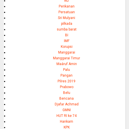
NU
Perikanan
Persatuan
Sri Mulyani
pilkada
sumba barat
BI
IMF
Korupsi
Manggarai
Manggarai Timur
Maáruf Amin
Palu
Pangan
Pilres 2019
Prabowo
Belu
Bencana
Djafar Achmad
GMNI
HUT RI ke 74
Hankam
KPK