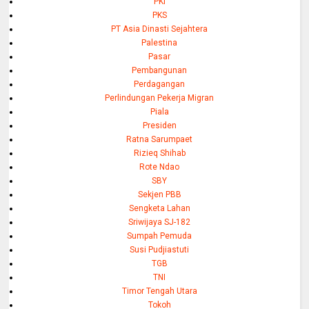
PKI
PKS
PT Asia Dinasti Sejahtera
Palestina
Pasar
Pembangunan
Perdagangan
Perlindungan Pekerja Migran
Piala
Presiden
Ratna Sarumpaet
Rizieq Shihab
Rote Ndao
SBY
Sekjen PBB
Sengketa Lahan
Sriwijaya SJ-182
Sumpah Pemuda
Susi Pudjiastuti
TGB
TNI
Timor Tengah Utara
Tokoh