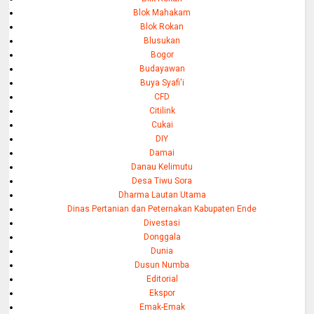
Blok Mahakam
Blok Rokan
Blusukan
Bogor
Budayawan
Buya Syafi'i
CFD
Citilink
Cukai
DIY
Damai
Danau Kelimutu
Desa Tiwu Sora
Dharma Lautan Utama
Dinas Pertanian dan Peternakan Kabupaten Ende
Divestasi
Donggala
Dunia
Dusun Numba
Editorial
Ekspor
Emak-Emak