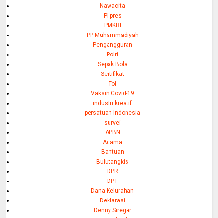
Nawacita
PIlpres
PMKRI
PP Muhammadiyah
Pengangguran
Polri
Sepak Bola
Sertifikat
Tol
Vaksin Covid-19
industri kreatif
persatuan Indonesia
survei
APBN
Agama
Bantuan
Bulutangkis
DPR
DPT
Dana Kelurahan
Deklarasi
Denny Siregar