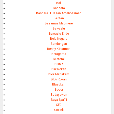
Bali
Bandara
Bandara H Hasan Aroeboesman
Banten
Basarnas Maumere
Bawaslu
Bawaslu Ende
Bela Negara
Bendungan
Benny K Harman
Beragama
Bilateral
Bisnis
Blik Rokan
Blok Mahakam
Blok Rokan
Blusukan
Bogor
Budayawan
Buya Syafi'i
CFD
Citilink