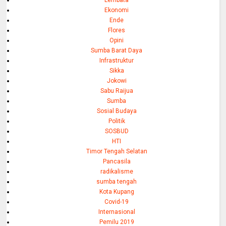
Lembata
Ekonomi
Ende
Flores
Opini
Sumba Barat Daya
Infrastruktur
Sikka
Jokowi
Sabu Raijua
Sumba
Sosial Budaya
Politik
SOSBUD
HTI
Timor Tengah Selatan
Pancasila
radikalisme
sumba tengah
Kota Kupang
Covid-19
Internasional
Pemilu 2019