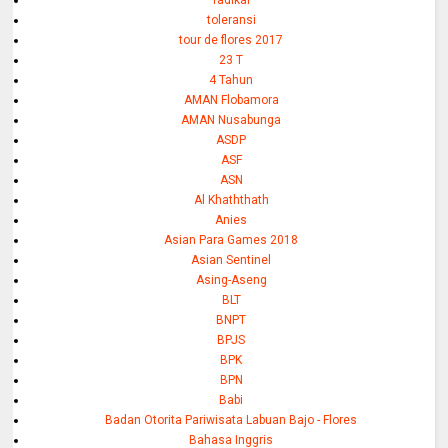
radikal
toleransi
tour de flores 2017
23 T
4 Tahun
AMAN Flobamora
AMAN Nusabunga
ASDP
ASF
ASN
Al Khaththath
Anies
Asian Para Games 2018
Asian Sentinel
Asing-Aseng
BLT
BNPT
BPJS
BPK
BPN
Babi
Badan Otorita Pariwisata Labuan Bajo - Flores
Bahasa Inggris