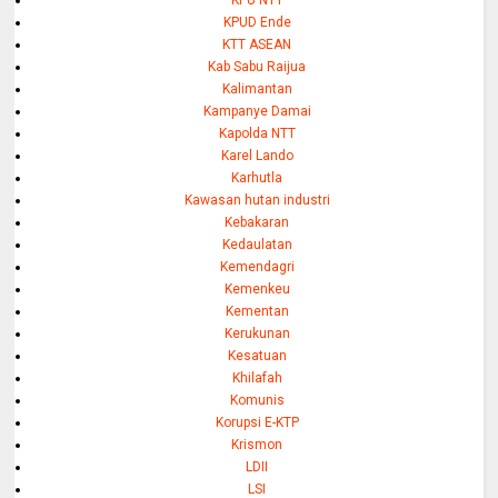
KPU NTT
KPUD Ende
KTT ASEAN
Kab Sabu Raijua
Kalimantan
Kampanye Damai
Kapolda NTT
Karel Lando
Karhutla
Kawasan hutan industri
Kebakaran
Kedaulatan
Kemendagri
Kemenkeu
Kementan
Kerukunan
Kesatuan
Khilafah
Komunis
Korupsi E-KTP
Krismon
LDII
LSI