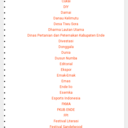
Cukai
DIY
Damai
Danau Kelimutu
Desa Tiwu Sora
Dharma Lautan Utama
Dinas Pertanian dan Peternakan Kabupaten Ende
Divestasi
Donggala
Dunia
Dusun Numba
Editorial
Ekspor
Emak-Emak
Emas
Ende lio
Esemka
Esports Indonesia
FKMA
FKUB ENDE
FPI
Festival Literasi
Festival Sandelwood