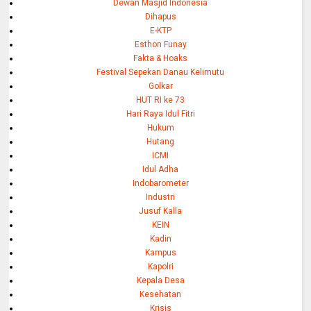
Dewan Masjid Indonesia
Dihapus
E-KTP
Esthon Funay
Fakta & Hoaks
Festival Sepekan Danau Kelimutu
Golkar
HUT RI ke 73
Hari Raya Idul Fitri
Hukum
Hutang
ICMI
Idul Adha
Indobarometer
Industri
Jusuf Kalla
KEIN
Kadin
Kampus
Kapolri
Kepala Desa
Kesehatan
Krisis