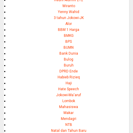
Reuni Alumni 212
Wiranto
Yenny Wahid
3 tahun Jokowi-JK
Alor
BBM 1 Harga
BMKG
BPS
BUMN
Bank Dunia
Bulog
Buruh
DPRD Ende
Habieb Rizieq
Haji
Hate Speech
Jokowi-Ma'aruf
Lombok
Mahasiswa
Makar
Mendagri
NTB
Natal dan Tahun Baru