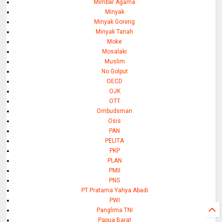
Mimbar Agama
Minyak
Minyak Goreng
Minyak Tanah
Moke
Mosalaki
Muslim
No Golput
OECD
OJK
OTT
Ombudsman
Osis
PAN
PELITA
PKP
PLAN
PMII
PNS
PT Pratama Yahya Abadi
PWI
Panglima TNI
Papua Barat