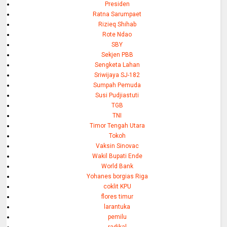
Presiden
Ratna Sarumpaet
Rizieq Shihab
Rote Ndao
SBY
Sekjen PBB
Sengketa Lahan
Sriwijaya SJ-182
Sumpah Pemuda
Susi Pudjiastuti
TGB
TNI
Timor Tengah Utara
Tokoh
Vaksin Sinovac
Wakil Bupati Ende
World Bank
Yohanes borgias Riga
coklit KPU
flores timur
larantuka
pemilu