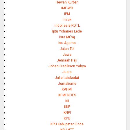
Hewan Kurban
IMF-WB
IPM
Imlek
Indonesia-RDTL
Iptu Yohanes Lede
Isra Mi'raj
Isu Agama
Jalan Tol
Jawa
Jemaah Haji
Johan Fredikson Yahya
Juara
Julie Laiskodat
Jurnalisme
KAHMI
KEMENDES
KII
KKP
KNPI
KPU
KPU Kabupaten Ende