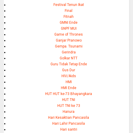
Festival Tenun Ikat
Final
Fitnah
GMNI Ende
GNPF MUI
Game of Thrones
Ganjar Pranowo
Gempa. Tsunami
Gerindra
Golkar NTT
Guru Tidak Tetap Ende
Gus Dur
HIV/Aids
HMI
HMI Ende
HUT HUT ke-73 Bhayangkara
HUT TNI
HUT TNI ke 73
Hanura
Hari Kesaktian Pancasila
Hari Lahir Pancasila
Hari santri