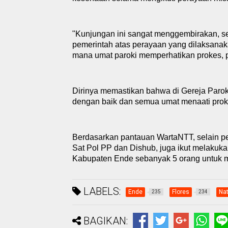
"Kunjungan ini sangat menggembirakan, seb
pemerintah atas perayaan yang dilaks
a
nak
mana umat paroki memperhatikan prokes, 
Dirinya memastikan bahwa di
G
ereja Paro
dengan baik dan semua umat menaati
p
ro
Berdasarkan pantauan WartaNTT, selain p
Sat Pol PP dan Dishub, juga ikut melaku
Kabupaten Ende sebanyak 5 orang untuk
LABELS:
Ende
Flores
Nat
235
234
BAGIKAN: