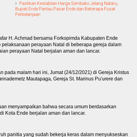
Pastikan Kestabilan Harga Sembako Jelang Nataru,
Bupati Ende Pantau Pasar Ende dan Beberapa Pusat
Perbelanjaan
jafar H. Achmad bersama Forkopimda Kabupaten Ende
p pelaksanaan perayaan
N
atal di beberapa
g
ereja dalam
an perayaan Natal berjalan aman dan lancar.
 pada malam hari ini, Jumat (24/12/2021) di Gereja Kristus
reinademetz Mautapaga, Gereja St. Marinus Pu'urere dan
tauan menyampaikan bahwa secara umum berdasarkan
i Kota Ende berjalan aman dan lancar.
ruh panitia yang sudah bekerja keras dalam menyukseskan