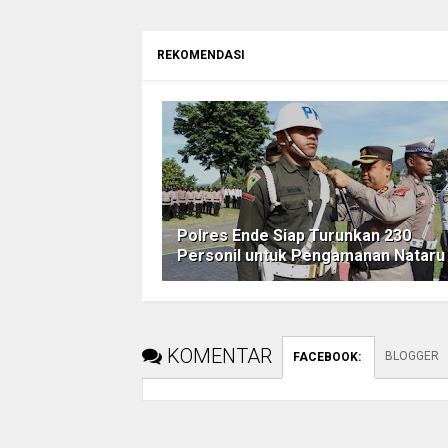
REKOMENDASI
Polres Ende Siap Turunkan 230
Personil untuk Pengamanan Nataru
KOMENTAR
BLOGGER
FACEBOOK
: