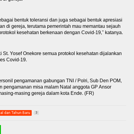
agai bentuk toleransi dan juga sebagai bentuk apresiasi
an di
g
ereja, terutama pemerintah mau memantau sejauh
protokol kesehatan berkenaan dengan Covid-19
,
"
k
atanya.
ki St. Yosef Onekore semua protokol kesehatan dijalankan
kes Covid-19.
ersonil pengamanan gabungan TNI / Polri, Sub Den POM,
kan pengamanan misa malam Natal anggota GP Ansor
 masing-masing
g
ereja dalam kota Ende.
(FR)
al dan Tahun Baru
3