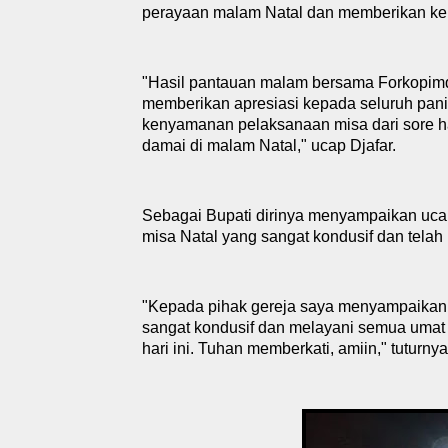
perayaan malam Natal dan memberikan ke
"Hasil pantauan malam bersama Forkopim
memberikan apresiasi kepada seluruh panit
kenyamanan pelaksanaan misa dari sore ha
damai di malam Natal
,
" ucap Djafar.
Sebagai Bupati dirinya menyampaikan uca
misa Natal yang sangat kondusif dan tela
"Kepada pihak
g
er
e
ja saya menyampaikan 
sangat kondusif dan melayani semua umat
hari ini. Tuhan memberkati,
a
mi
i
n
,
"
t
uturnya