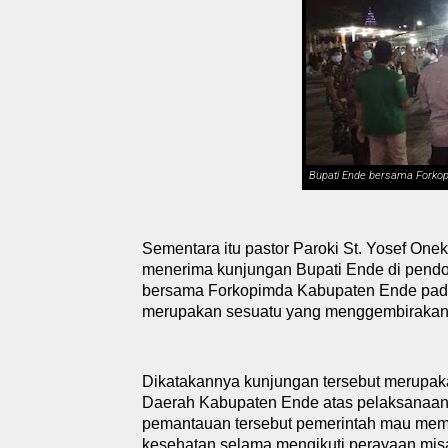
Bupati Ende bersama Forkop
Sementara itu pastor
P
aroki St. Yosef One
menerima kunjungan Bupati Ende di
p
endo
bersama Forkopimda Kabupaten Ende pada 
merupakan sesuatu yang menggembirakan
Dikatakannya kunjungan tersebut merupaka
D
aerah
Kabupaten
Ende atas pelaksanaan
pemantauan tersebut pemerintah mau mema
kesehatan selama mengikuti perayaan mis