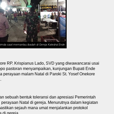
imda saat memantau ibadah di Gereja Katedral Ende
kore RP. Krispianus Lado,
SVD
y
ang diwawancarai usai
po pastoran menyampaikan, kunjungan Bupati Ende
perayaan malam Natal di Paroki St. Yosef Onekore
.
n sebuah bentuk toleransi dan apresiasi
P
emerintah
 perayaan Natal di
g
ereja. Menurutnya dalam kegiatan
stikan sejauh mana umat menjalankan protokol
a di
g
ereja.