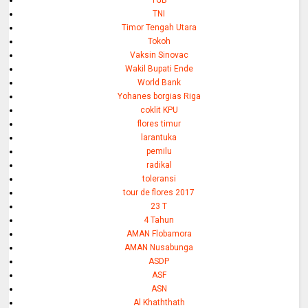
TNI
Timor Tengah Utara
Tokoh
Vaksin Sinovac
Wakil Bupati Ende
World Bank
Yohanes borgias Riga
coklit KPU
flores timur
larantuka
pemilu
radikal
toleransi
tour de flores 2017
23 T
4 Tahun
AMAN Flobamora
AMAN Nusabunga
ASDP
ASF
ASN
Al Khaththath