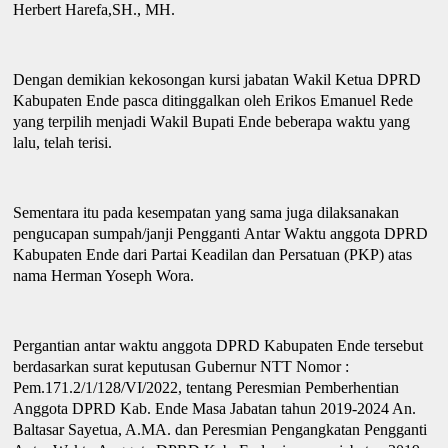
Herbert Harefa,SH.
,
MH.
Dengan demikian kekosongan kursi jabatan
W
akil
K
etua DPRD
Kabupaten Ende pasca ditinggalkan oleh Erikos Emanuel Rede
yang terpilih menjadi
W
akil Bupati Ende beberapa waktu yang
lalu
,
telah terisi.
Sementara itu pada kesempatan yang sama juga dilaksanakan
pengucapan sumpah/janji
P
engganti
A
ntar
W
aktu anggota DPRD
Kabupaten Ende dari Partai Keadilan
d
an Persatuan (PKP)
atas
nama
Herman Yoseph Wora.
Pergantian antar waktu anggota DPRD Kabupaten Ende tersebut
berdasarkan surat keputusan Gubernur NTT Nomor :
Pem.171.2/1/128/VI/2022, tentang Peresmian Pemberhentian
Anggota DPRD Kab. Ende Masa Jabatan tahun 2019-2024 An.
Baltasar Sayetua, A.MA. dan Peresmian Pengangkatan Pengganti