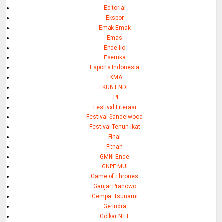
Editorial
Ekspor
Emak-Emak
Emas
Ende lio
Esemka
Esports Indonesia
FKMA
FKUB ENDE
FPI
Festival Literasi
Festival Sandelwood
Festival Tenun Ikat
Final
Fitnah
GMNI Ende
GNPF MUI
Game of Thrones
Ganjar Pranowo
Gempa. Tsunami
Gerindra
Golkar NTT