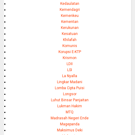
Kedaulatan
Kemendagri
Kemenkeu
Kementan
Kerukunan
Kesatuan
Khilafah
Komunis
Korupsi E-KTP
Krismon
LDII
LSI
La Nyalla
Lingkar Madani
Lomba Cipta Puisi
Longsor
Luhut Binsar Panjaitan
Lukman Hakim
MTQ
Madrasah Negeri Ende
Magepanda
Maksimus Deki