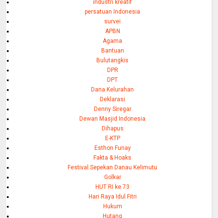
industri kreatif
persatuan Indonesia
survei
APBN
Agama
Bantuan
Bulutangkis
DPR
DPT
Dana Kelurahan
Deklarasi
Denny Siregar
Dewan Masjid Indonesia
Dihapus
E-KTP
Esthon Funay
Fakta & Hoaks
Festival Sepekan Danau Kelimutu
Golkar
HUT RI ke 73
Hari Raya Idul Fitri
Hukum
Hutang