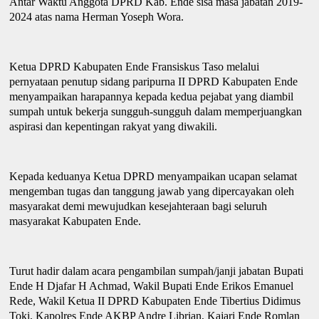
Antar Waktu Anggota DPRD Kab. Ende sisa masa jabatan 2019-
2024
atas nama
Herman Yoseph Wora.
Ketua DPRD
Kabupaten
Ende Fransiskus Taso melalui
pernyataan penutup sidang paripurna II DPRD Kabupaten Ende
menyampaikan harapannya kepada kedua pejabat yang diambil
sumpah untuk bekerja sungguh-sungguh dalam memperjuangkan
aspirasi dan kepentingan rakyat yang diwakili.
Kepada keduanya Ketua DPRD menyampaikan ucapan selamat
mengemban tugas dan tanggung jawab yang dipercayakan oleh
masyarakat demi mewujudkan kesejahteraan bagi seluruh
masyarakat Kabupaten Ende.
Turut hadir dalam acara pengambilan sumpah/janji jabatan Bupati
Ende H Djafar H Achmad, Wakil Bupati Ende Eri
k
os Emanuel
Rede, Wakil Ketua II DPRD Kabupaten Ende Tibertius Didimus
Toki, Kapolres Ende AKBP Andre Librian, Kajari Ende Romlan