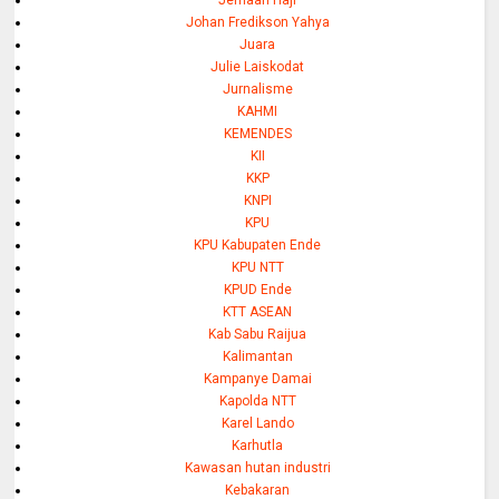
Johan Fredikson Yahya
Juara
Julie Laiskodat
Jurnalisme
KAHMI
KEMENDES
KII
KKP
KNPI
KPU
KPU Kabupaten Ende
KPU NTT
KPUD Ende
KTT ASEAN
Kab Sabu Raijua
Kalimantan
Kampanye Damai
Kapolda NTT
Karel Lando
Karhutla
Kawasan hutan industri
Kebakaran