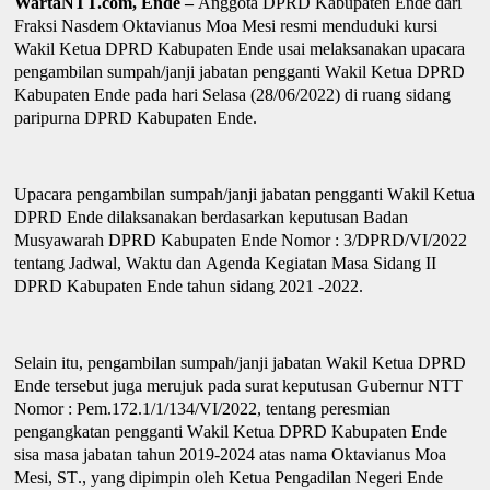
WartaNTT.com, Ende –
Anggota DPRD Kabupaten Ende dari
Fraksi Nasdem Okta
vi
anus Moa Mesi resmi menduduki kursi
Wakil Ketua DPRD Kabupaten Ende usai melaksanakan upacara
pengambilan sumpah/janji jabatan pengganti
W
akil
K
etua DPRD
Kabupaten Ende pada hari Selasa (28/06/2022) di ruang sidang
paripurna DPRD Kabupaten Ende.
Upacara pengambilan sumpah/janji jabatan pengganti
W
akil
K
etua
DPRD Ende dilaksanakan berdasarkan keputusan
B
adan
M
usyawarah DPRD Kabupaten Ende Nomor : 3/DPRD/VI/2022
tentang
J
adwal,
W
aktu dan
A
genda
K
egiatan
M
asa
S
idang II
DPRD Kabupaten Ende tahun sidang 2021 -2022.
Selain itu, pengambilan sumpah/janji jabatan
W
akil
K
etua DPRD
Ende tersebut
juga
merujuk pada surat keputusan Gubernur NTT
Nomor : Pem.172.1/1/134/VI/2022, tentang peresmian
pengangkatan pengganti
W
akil
K
etua DPRD Kabupaten Ende
sisa masa jabatan tahun 2019-2024
atas nama
Okta
v
ianus Moa
Mesi, ST
.,
yang dipimpin oleh Ketua Pengadilan Neg
e
ri Ende