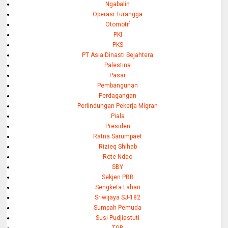
Ngabalin
Operasi Turangga
Otomotif
PKI
PKS
PT Asia Dinasti Sejahtera
Palestina
Pasar
Pembangunan
Perdagangan
Perlindungan Pekerja Migran
Piala
Presiden
Ratna Sarumpaet
Rizieq Shihab
Rote Ndao
SBY
Sekjen PBB
Sengketa Lahan
Sriwijaya SJ-182
Sumpah Pemuda
Susi Pudjiastuti
TGB