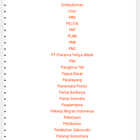
Ombudsman
Osis
PAN
PELITA
PKP
PLAN
PMII
PNS
PT Pratama Yahya Abadi
PWI
Panglima TNI
Papua Barat
Paralayang
Pariwisata Flores
Partai Berkarya
Partai Gerindra
Paspampres
Pekerja Migran Indonesia
Pekerjaan
Pelabuhan
Pelabuhan Sekosodo
Pelangi Nusantara