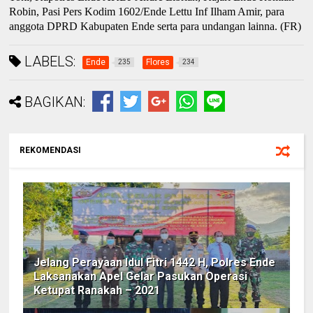
Robin, Pasi Pers Kodim 1602/Ende Lettu Inf Ilham Amir,
para
a
nggota DPRD Kabupaten Ende
serta para undangan lainna. (FR)
LABELS:
Ende
Flores
235
234
BAGIKAN:
REKOMENDASI
Jelang Perayaan Idul Fitri 1442 H, Polres Ende
Laksanakan Apel Gelar Pasukan Operasi
Ketupat Ranakah – 2021