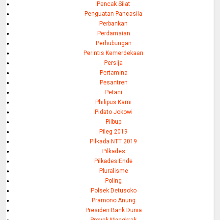
Pencak Silat
Penguatan Pancasila
Perbankan
Perdamaian
Perhubungan
Perintis Kemerdekaan
Persija
Pertamina
Pesantren
Petani
Philipus Kami
Pidato Jokowi
Pilbup
Pileg 2019
Pilkada NTT 2019
Pilkades
Pilkades Ende
Pluralisme
Poling
Polsek Detusoko
Pramono Anung
Presiden Bank Dunia
Proyek Mangkrak