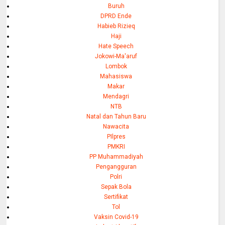
Buruh
DPRD Ende
Habieb Rizieq
Haji
Hate Speech
Jokowi-Ma'aruf
Lombok
Mahasiswa
Makar
Mendagri
NTB
Natal dan Tahun Baru
Nawacita
PIlpres
PMKRI
PP Muhammadiyah
Pengangguran
Polri
Sepak Bola
Sertifikat
Tol
Vaksin Covid-19