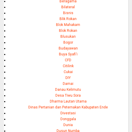
Beragama
Bilateral
Bisnis
Blik Rokan
Blok Mahakam
Blok Rokan
Blusukan
Bogor
Budayawan
Buya Syafi'i
CFD
Citilink
Cukai
DIY
Damai
Danau Kelimutu
Desa Tiwu Sora
Dharma Lautan Utama
Dinas Pertanian dan Peternakan Kabupaten Ende
Divestasi
Donggala
Dunia
Dusun Numba