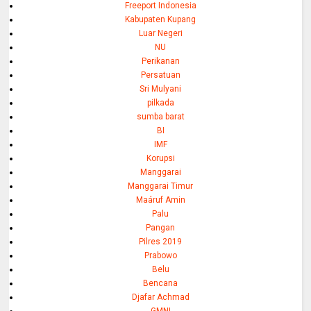
Freeport Indonesia
Kabupaten Kupang
Luar Negeri
NU
Perikanan
Persatuan
Sri Mulyani
pilkada
sumba barat
BI
IMF
Korupsi
Manggarai
Manggarai Timur
Maáruf Amin
Palu
Pangan
Pilres 2019
Prabowo
Belu
Bencana
Djafar Achmad
GMNI