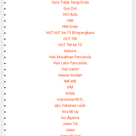
Guru Tidak Tetap Ende
Gus Dur
HIV/Aids
HMI
HMI Ende
HUT HUT ke-73 Bhayangkara
HUT TNI
HUT TNI ke 73
Hanura
Hari Kesaktian Pancasila
Hari Lahir Pancasila
Hari santri
Hewan Kurban
IMF-WB
IPM
Imlek
Indonesia-RDTL
Iptu Yohanes Lede
Isra Mi'raj
Isu Agama
Jalan Tol
Jawa
Jemaah Haji