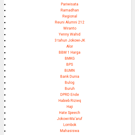
Pariwisata
Ramadhan
Regional
Reuni Alumni 212
Wiranto
Yenny Wahid
3 tahun Jokowi-JK
Alor
BBM 1 Harga
BMKG
BPS
BUMN
Bank Dunia
Bulog
Buruh
DPRD Ende
Habieb Rizieq
Haji
Hate Speech
Jokowi-Ma'aruf
Lombok
Mahasiswa