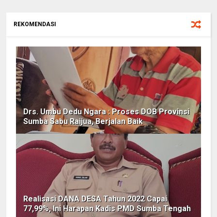
REKOMENDASI
Drs. Umbu Dedu Ngara : Proses DOB Provinsi
Sumba Sabu Raijua, Berjalan Baik
Realisasi DANA DESA Tahun 2022 Capai
77,99%, Ini Harapan Kadis PMD Sumba Tengah