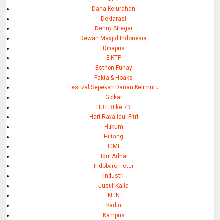
Dana Kelurahan
Deklarasi
Denny Siregar
Dewan Masjid Indonesia
Dihapus
E-KTP
Esthon Funay
Fakta & Hoaks
Festival Sepekan Danau Kelimutu
Golkar
HUT RI ke 73
Hari Raya Idul Fitri
Hukum
Hutang
ICMI
Idul Adha
Indobarometer
Industri
Jusuf Kalla
KEIN
Kadin
Kampus