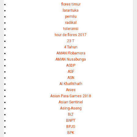
flores timur
larantuka
pemilu
radikal
toleransi
tour de flores 2017
23 T
4 Tahun
AMAN Flobamora
AMAN Nusabunga
ASDP
ASF
ASN
Al Khaththath
Anies
Asian Para Games 2018
Asian Sentinel
Asing-Aseng
BLT
BNPT
BPJS
BPK