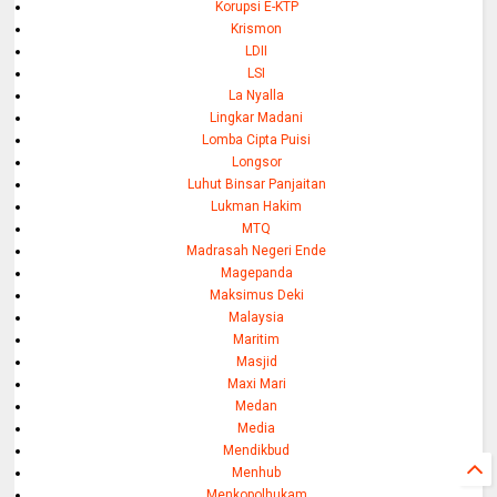
Korupsi E-KTP
Krismon
LDII
LSI
La Nyalla
Lingkar Madani
Lomba Cipta Puisi
Longsor
Luhut Binsar Panjaitan
Lukman Hakim
MTQ
Madrasah Negeri Ende
Magepanda
Maksimus Deki
Malaysia
Maritim
Masjid
Maxi Mari
Medan
Media
Mendikbud
Menhub
Menkopolhukam