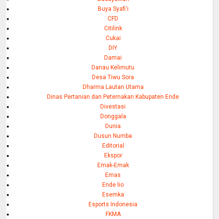
Buya Syafi'i
CFD
Citilink
Cukai
DIY
Damai
Danau Kelimutu
Desa Tiwu Sora
Dharma Lautan Utama
Dinas Pertanian dan Peternakan Kabupaten Ende
Divestasi
Donggala
Dunia
Dusun Numba
Editorial
Ekspor
Emak-Emak
Emas
Ende lio
Esemka
Esports Indonesia
FKMA