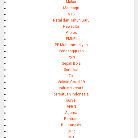
Makar
Mendagri
NTB
Natal dan Tahun Baru
Nawacita
PIlpres
PMKRI
PP Muhammadiyah
Pengangguran
Polri
Sepak Bola
Sertifikat
Tol
Vaksin Covid-19
industri kreatif
persatuan Indonesia
survei
APBN
Agama
Bantuan
Bulutangkis
DPR
DPT