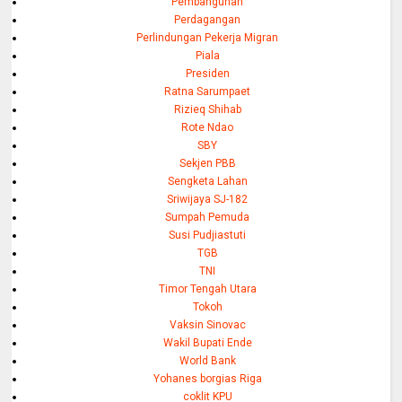
Pembangunan
Perdagangan
Perlindungan Pekerja Migran
Piala
Presiden
Ratna Sarumpaet
Rizieq Shihab
Rote Ndao
SBY
Sekjen PBB
Sengketa Lahan
Sriwijaya SJ-182
Sumpah Pemuda
Susi Pudjiastuti
TGB
TNI
Timor Tengah Utara
Tokoh
Vaksin Sinovac
Wakil Bupati Ende
World Bank
Yohanes borgias Riga
coklit KPU