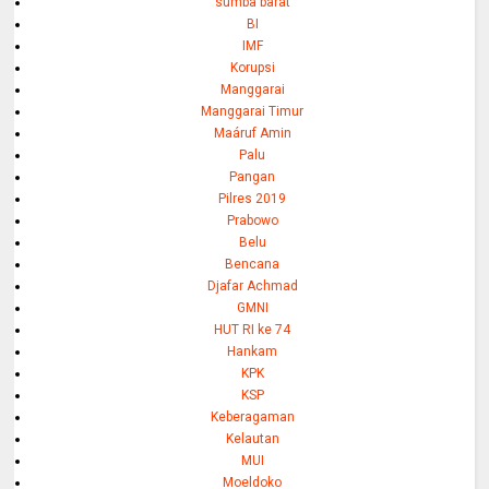
sumba barat
BI
IMF
Korupsi
Manggarai
Manggarai Timur
Maáruf Amin
Palu
Pangan
Pilres 2019
Prabowo
Belu
Bencana
Djafar Achmad
GMNI
HUT RI ke 74
Hankam
KPK
KSP
Keberagaman
Kelautan
MUI
Moeldoko