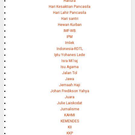
Hanura
Hari Kesaktian Pancasila
Hari Lahir Pancasila
Hari santri
Hewan Kurban
IMF-WB
IPM
Imlek
Indonesia-RDTL
Iptu Yohanes Lede
Isra Mi'raj
Isu Agama
Jalan Tol
Jawa
Jemaah Haji
Johan Fredikson Yahya
Juara
Julie Laiskodat
Jurnalisme
KAHMI
KEMENDES
KII
KKP