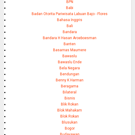
BPN
Babi
Badan Otorita Pariwisata Labuan Bajo - Flores
Bahasa Inggris
Bali
Bandara
Bandara H Hasan Aroeboesman
Banten
Basarnas Maumere
Bawaslu
Bawaslu Ende
Bela Negara
Bendungan
Benny K Harman
Beragama
Bilateral
Bisnis
Blik Rokan
Blok Mahakam
Blok Rokan
Blusukan
Bogor
Budayawan